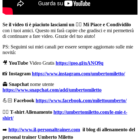
Se il video ti è piaciuto lasciami un
👍🏻
Mi Piace e Condividilo
con i tuoi amici. Questo mi farà capire che gradisci e mi permetterà
di continuare a fare video. Grazie del tuo aiuto!
PS: Seguimi sui miei canali per essere sempre aggiornato sulle mie
novità:
🎥
YouTube
Video Gratis
https://goo.gl/nANQ9q
📸
Instagram
https://www.instagram.com/umbertomiletto/
👻
Snapchat
nome utente
https://www.snapchat.com/add/umbertomiletto
💪🏻
Facebook
https://www.facebook.com/milettoumberto/
🏋🏻
T-shirt Allenamento
http://umbertomiletto.com/le-mie-t-
shirt/
➡️
http://www.il-personaltrainer.com
il blog di allenamento del
personal trainer Umberto Miletto