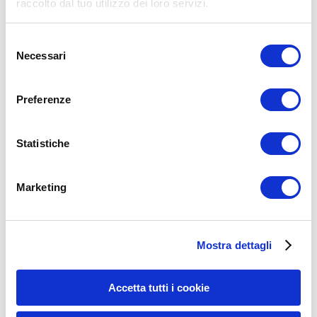
raccolto dal tuo utilizzo dei loro servizi.
Selezione
Necessari
del
consenso
Preferenze
Nome
*
Email
*
Statistiche
Sito web
Marketing
15WORKOUT SCARICA ORA
Mostra dettagli
Accetta tutti i cookie