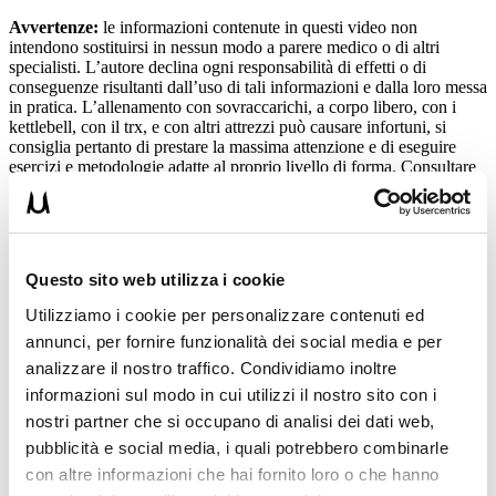
Avvertenze:
le informazioni contenute in questi video non
intendono sostituirsi in nessun modo a parere medico o di altri
specialisti. L’autore declina ogni responsabilità di effetti o di
conseguenze risultanti dall’uso di tali informazioni e dalla loro messa
in pratica. L’allenamento con sovraccarichi, a corpo libero, con i
kettlebell, con il trx, e con altri attrezzi può causare infortuni, si
consiglia pertanto di prestare la massima attenzione e di eseguire
esercizi e metodologie adatte al proprio livello di forma. Consultare
il proprio medico di fiducia prima di intraprendere qualsiasi forma di
attività fisica o regime alimentare.
Condividi:
Questo sito web utilizza i cookie
X
Facebook
Utilizziamo i cookie per personalizzare contenuti ed
annunci, per fornire funzionalità dei social media e per
analizzare il nostro traffico. Condividiamo inoltre
Allenamento
Body Building
15 KG DI MUSCOLI
informazioni sul modo in cui utilizzi il nostro sito con i
nostri partner che si occupano di analisi dei dati web,
ADD COMMENT
pubblicità e social media, i quali potrebbero combinarle
con altre informazioni che hai fornito loro o che hanno
Commento
*