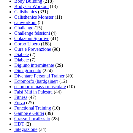
Body Building
(218)
Bodystar Workout
(13)
Calisthenics
(331)
Calisthenics Monster
(11)
caliworkout
(5)
Challenge
(15)
Challenge felssioni
(4)
Colazioni Sportive
(41)
Corpo Libero
(168)
Cura e Prevenzione
(98)
Diabete
(2)
Diabete
(7)
Digiuno intermittente
(29)
Dimagrimento
(224)
Diventare Personal Trainer
(49)
Ectomorfo (hardgainer)
(12)
ectomorfo massa muscolare
(10)
Falsi Miti in Palestra
(44)
Fitness
(47)
Forza
(25)
Functional Training
(10)
Gambe e Glutei
(39)
Grasso Localizzato
(28)
HDT
(2)
Integrazione
(34)