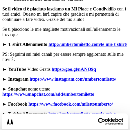
Se il video ti è piaciuto lasciamo un Mi Piace e Condividilo
con i
tuoi amici. Questo mi farà capire che gradisci e mi permetterà di
continuare a fare video. Grazie del tuo aiuto!
Se ti piacciono le mie magliette motivazionali sull’allenamento le
trovi qua
► T-shirt Allenamento
http://umbertomiletto.com/le-mie-t-shirt/
PS: Seguimi sui miei canali per essere sempre aggiornato sulle mie
novità:
►
YouTube
Video Gratis
https://goo.gl/nANQ9q
►
Instagram
https://www.instagram.com/umbertomiletto/
►
Snapchat
nome utente
https://www.snapchat.com/add/umbertomiletto
►
Facebook
https://www.facebook.com/milettoumberto/
► T-shirt Allenamento
http://umbertomiletto.com/le-mie-t-
shirt/
►
http://www.il-personaltrainer.com
il blog di allenamento del