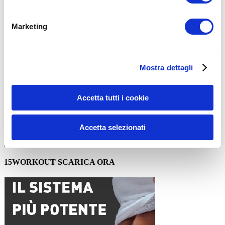
Commento
*
Marketing
Mostra dettagli
Nome
*
Accetta tutti i cookie
Email
*
Sito web
Accetta selezionati
15WORKOUT SCARICA ORA