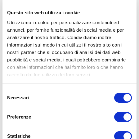
personal trainer Umberto Miletto
Questo sito web utilizza i cookie
Avvertenze:
le informazioni contenute in questi video non
intendono sostituirsi in nessun modo a parere medico o di altri
Utilizziamo i cookie per personalizzare contenuti ed
specialisti. L’autore declina ogni responsabilità di effetti o di
annunci, per fornire funzionalità dei social media e per
conseguenze risultanti dall’uso di tali informazioni e dalla loro messa
analizzare il nostro traffico. Condividiamo inoltre
in pratica. L’allenamento con sovraccarichi, a corpo libero, con i
kettlebell, con il trx, e con altri attrezzi può causare infortuni, si
informazioni sul modo in cui utilizzi il nostro sito con i
consiglia pertanto di prestare la massima attenzione e di eseguire
nostri partner che si occupano di analisi dei dati web,
esercizi e metodologie adatte al proprio livello di forma. Consultare
pubblicità e social media, i quali potrebbero combinarle
il proprio medico di fiducia prima di intraprendere qualsiasi forma di
attività fisica o regime alimentare.
con altre informazioni che hai fornito loro o che hanno
raccolto dal tuo utilizzo dei loro servizi.
Condividi:
X
Selezione
Facebook
Necessari
del
consenso
Allenamento
Body Building
culotte de cheval
culotte de chevals
Preferenze
ADD COMMENT
Statistiche