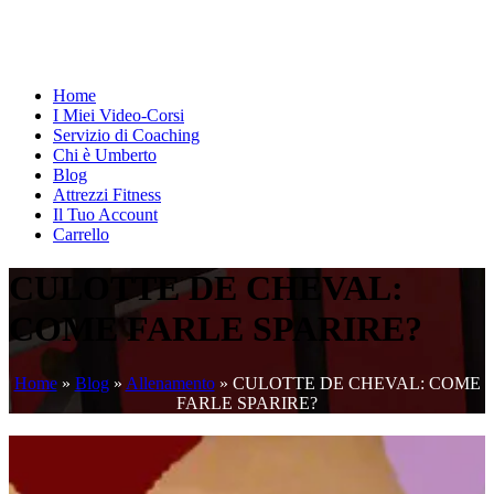
Home
I Miei Video-Corsi
Servizio di Coaching
Chi è Umberto
Blog
Attrezzi Fitness
Il Tuo Account
Carrello
CULOTTE DE CHEVAL:
COME FARLE SPARIRE?
Home
»
Blog
»
Allenamento
»
CULOTTE DE CHEVAL: COME
FARLE SPARIRE?