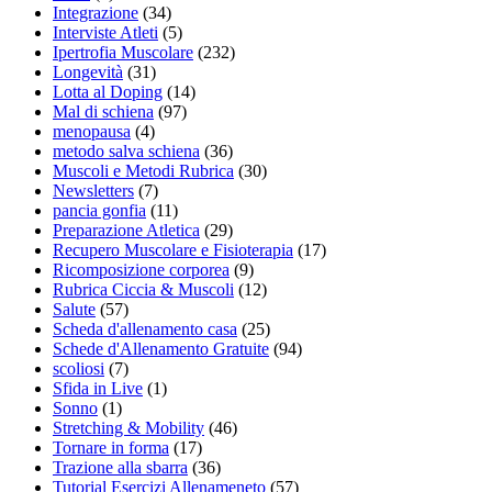
Integrazione
(34)
Interviste Atleti
(5)
Ipertrofia Muscolare
(232)
Longevità
(31)
Lotta al Doping
(14)
Mal di schiena
(97)
menopausa
(4)
metodo salva schiena
(36)
Muscoli e Metodi Rubrica
(30)
Newsletters
(7)
pancia gonfia
(11)
Preparazione Atletica
(29)
Recupero Muscolare e Fisioterapia
(17)
Ricomposizione corporea
(9)
Rubrica Ciccia & Muscoli
(12)
Salute
(57)
Scheda d'allenamento casa
(25)
Schede d'Allenamento Gratuite
(94)
scoliosi
(7)
Sfida in Live
(1)
Sonno
(1)
Stretching & Mobility
(46)
Tornare in forma
(17)
Trazione alla sbarra
(36)
Tutorial Esercizi Allenameneto
(57)