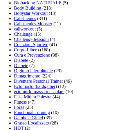
Biohacking NATURALE
(5)
Body Building
(218)
Bodystar Workout
(13)
Calisthenics
(331)
Calisthenics Monster
(11)
caliworkout
(5)
Challenge
(15)
Challenge felssioni
(4)
Colazioni Sportive
(41)
Corpo Libero
(168)
Cura e Prevenzione
(98)
Diabete
(2)
Diabete
(7)
Digiuno intermittente
(29)
Dimagrimento
(224)
Diventare Personal Trainer
(49)
Ectomorfo (hardgainer)
(12)
ectomorfo massa muscolare
(10)
Falsi Miti in Palestra
(44)
Fitness
(47)
Forza
(25)
Functional Training
(10)
Gambe e Glutei
(39)
Grasso Localizzato
(28)
HDT
(2)