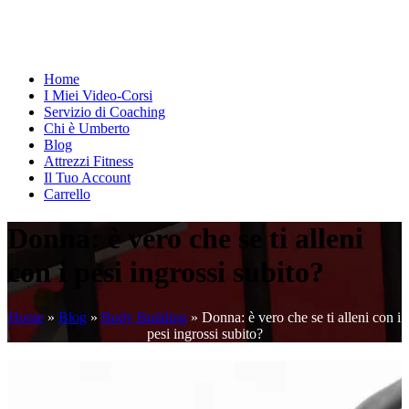
Home
I Miei Video-Corsi
Servizio di Coaching
Chi è Umberto
Blog
Attrezzi Fitness
Il Tuo Account
Carrello
Donna: è vero che se ti alleni
con i pesi ingrossi subito?
Home
»
Blog
»
Body Building
»
Donna: è vero che se ti alleni con i
pesi ingrossi subito?