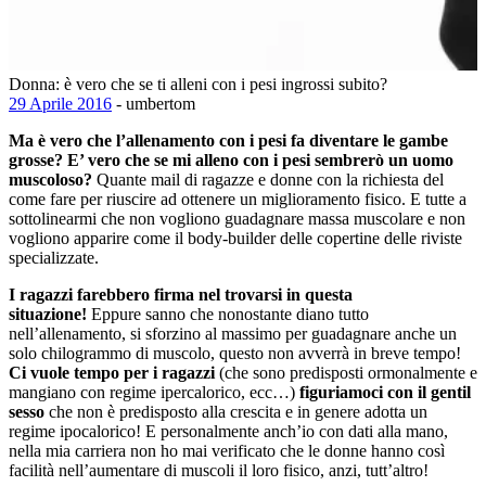
Donna: è vero che se ti alleni con i pesi ingrossi subito?
29 Aprile 2016
- umbertom
Ma è vero che l’allenamento con i pesi fa diventare le gambe
grosse?
E’ vero che se mi alleno con i pesi sembrerò un uomo
muscoloso?
Quante mail di ragazze e donne con la richiesta del
come fare per riuscire ad ottenere un miglioramento fisico. E tutte a
sottolinearmi che non vogliono guadagnare massa muscolare e non
vogliono apparire come il body-builder delle copertine delle riviste
specializzate.
I ragazzi farebbero firma nel trovarsi in questa
situazione!
Eppure sanno che nonostante diano tutto
nell’allenamento, si sforzino al massimo per guadagnare anche un
solo chilogrammo di muscolo, questo non avverrà in breve tempo!
Ci vuole tempo per i ragazzi
(che sono predisposti ormonalmente e
mangiano con regime ipercalorico, ecc…)
figuriamoci con il gentil
sesso
che non è predisposto alla crescita e in genere adotta un
regime ipocalorico! E personalmente anch’io con dati alla mano,
nella mia carriera non ho mai verificato che le donne hanno così
facilità nell’aumentare di muscoli il loro fisico, anzi, tutt’altro!