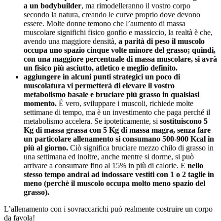
a un bodybuilder
, ma rimodelleranno il vostro corpo
secondo la natura, creando le curve proprio dove devono
essere. Molte donne temono che l’aumento di massa
muscolare significhi fisico gonfio e massiccio, la realtà è che,
avendo una maggiore densità,
a parità di peso il muscolo
occupa uno spazio cinque volte minore del grasso;
quindi,
con una maggiore percentuale di massa muscolare, si avrà
un fisico più asciutto, atletico e meglio definito.
aggiungere in alcuni punti strategici un poco di
muscolatura vi permetterà di elevare il vostro
metabolismo basale e bruciare più grasso in qualsiasi
momento.
È vero, sviluppare i muscoli, richiede molte
settimane di tempo, ma è un investimento che paga perché il
metabolismo accelera. Se ipoteticamente, si
sostituiscono 5
Kg di massa grassa con 5 Kg di massa magra, senza fare
un particolare allenamento si consumano 500-900 Kcal in
più al giorno.
Ciò significa bruciare mezzo chilo di grasso in
una settimana ed inoltre, anche mentre si dorme, si può
arrivare a consumare fino al 15% in più di calorie. E
nello
stesso tempo andrai ad indossare vestiti con 1 o 2 taglie in
meno (perchè il muscolo occupa molto meno spazio del
grasso).
L’allenamento con i sovraccarichi può realmente costruire un corpo
da favola!