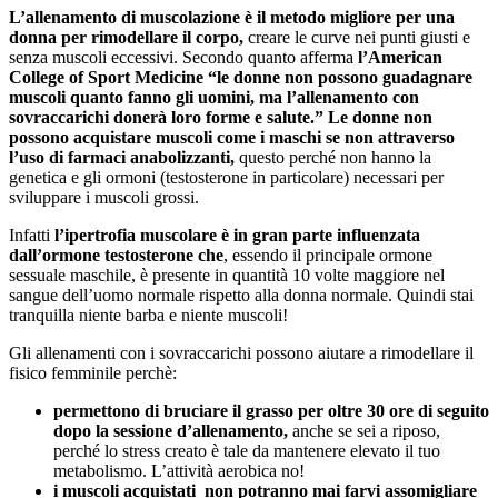
L’allenamento di muscolazione è il metodo migliore per una
donna per rimodellare il corpo,
creare le curve nei punti giusti e
senza muscoli eccessivi. Secondo quanto afferma
l’American
College of Sport Medicine “le donne non possono guadagnare
muscoli quanto fanno gli uomini, ma l’allenamento con
sovraccarichi donerà loro forme e salute.” Le donne non
possono acquistare muscoli come i maschi se non attraverso
l’uso di farmaci anabolizzanti,
questo perché non hanno la
genetica e gli ormoni (testosterone in particolare) necessari per
sviluppare i muscoli grossi.
Infatti
l’ipertrofia muscolare è in gran parte influenzata
dall’ormone testosterone che
, essendo il principale ormone
sessuale maschile, è presente in quantità 10 volte maggiore nel
sangue dell’uomo normale rispetto alla donna normale. Quindi stai
tranquilla niente barba e niente muscoli!
Gli allenamenti con i sovraccarichi possono aiutare a rimodellare il
fisico femminile perchè:
permettono di bruciare il grasso per oltre 30 ore di seguito
dopo la sessione d’allenamento,
anche se sei a riposo,
perché lo stress creato è tale da mantenere elevato il tuo
metabolismo. L’attività aerobica no!
i muscoli acquistati non potranno mai farvi assomigliare