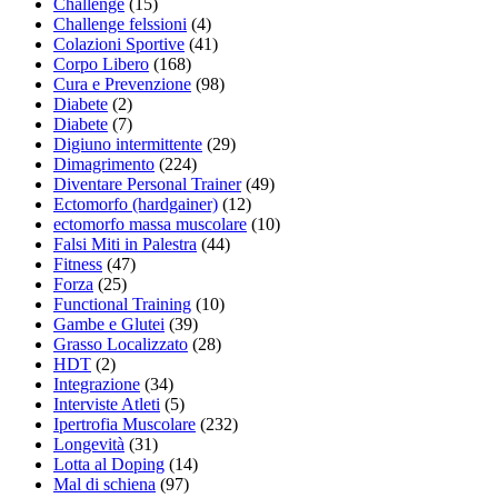
Challenge
(15)
Challenge felssioni
(4)
Colazioni Sportive
(41)
Corpo Libero
(168)
Cura e Prevenzione
(98)
Diabete
(2)
Diabete
(7)
Digiuno intermittente
(29)
Dimagrimento
(224)
Diventare Personal Trainer
(49)
Ectomorfo (hardgainer)
(12)
ectomorfo massa muscolare
(10)
Falsi Miti in Palestra
(44)
Fitness
(47)
Forza
(25)
Functional Training
(10)
Gambe e Glutei
(39)
Grasso Localizzato
(28)
HDT
(2)
Integrazione
(34)
Interviste Atleti
(5)
Ipertrofia Muscolare
(232)
Longevità
(31)
Lotta al Doping
(14)
Mal di schiena
(97)