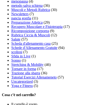
menopausa
(4)
metodo salva schiena
(36)
Muscoli e Metodi Rubrica
(30)
Newsletters
(7)
pancia gonfia
(11)
Preparazione Atletica
(29)
Recupero Muscolare e Fisioterapia
(17)
Ricomposizione corporea
(9)
Rubrica Ciccia & Muscoli
(12)
Salute
(57)
Scheda d'allenamento casa
(25)
Schede d'Allenamento Gratuite
(94)
scoliosi
(7)
Sfida in Live
(1)
Sonno
(1)
Stretching & Mobility
(46)
Tornare in forma
(17)
Trazione alla sbarra
(36)
Tutorial Esercizi Allenameneto
(57)
Uncategorized
(3)
Yoga e Fitness
(5)
Cosa c’è nel carrello?
Il carrello è vuoto.