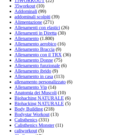
15WORKOUT
(22)
35workout
(10)
Addominali
(99)
addominali scolpiti
(39)
Alimentazione
(271)
Allenamenti con elastici
(26)
Allenamenti in Diretta
(30)
Allenamento
(1.800)
Allenamento aerobico
(16)
Allenamento Braccia
(9)
Allenamento con il TRX
(36)
Allenamento Donne
(75)
Allenamento funzionale
(6)
Allenamento ibrido
(9)
Allenamento in casa
(113)
allenamento personalizzato
(6)
Allenamento Vip
(14)
Anatomia dei Muscoli
(10)
Biohaching NATURALE
(6)
Biohacking NATURALE
(5)
Body Building
(218)
Bodystar Workout
(13)
Calisthenics
(331)
Calisthenics Monster
(11)
caliworkout
(5)