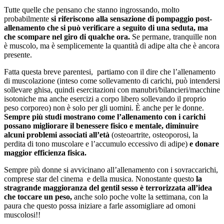
Tutte quelle che pensano che stanno ingrossando, molto
probabilmente
si riferiscono alla sensazione di pompaggio post-
allenamento che si può verificare a seguito di una seduta, ma
che scompare nel giro di qualche ora.
Se permane, tranquille non
è muscolo, ma è semplicemente la quantità di adipe alta che è ancora
presente.
Fatta questa breve parentesi, partiamo con il dire che l’allenamento
di muscolazione (inteso come sollevamento di carichi, può intendersi
sollevare ghisa, quindi esercitazioni con manubri/bilancieri/macchine
isotoniche ma anche esercizi a corpo libero sollevando il proprio
peso corporeo) non è solo per gli uomini. È anche per le donne.
Sempre più studi mostrano come l’allenamento con i carichi
possano migliorare il benessere fisico e mentale, diminuire
alcuni problemi associati all’età
(osteoartrite, osteoporosi, la
perdita di tono muscolare e l’accumulo eccessivo di adipe)
e donare
maggior efficienza fisica.
Sempre più donne si avvicinano all’allenamento con i sovraccarichi,
comprese star del cinema e della musica. Nonostante questo
la
stragrande maggioranza del gentil sesso è terrorizzata all’idea
che toccare un peso,
anche solo poche volte la settimana, con la
paura che questo possa iniziare a farle assomigliare ad omoni
muscolosi!!