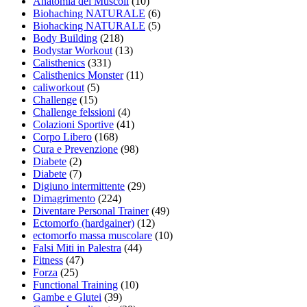
Anatomia dei Muscoli
(10)
Biohaching NATURALE
(6)
Biohacking NATURALE
(5)
Body Building
(218)
Bodystar Workout
(13)
Calisthenics
(331)
Calisthenics Monster
(11)
caliworkout
(5)
Challenge
(15)
Challenge felssioni
(4)
Colazioni Sportive
(41)
Corpo Libero
(168)
Cura e Prevenzione
(98)
Diabete
(2)
Diabete
(7)
Digiuno intermittente
(29)
Dimagrimento
(224)
Diventare Personal Trainer
(49)
Ectomorfo (hardgainer)
(12)
ectomorfo massa muscolare
(10)
Falsi Miti in Palestra
(44)
Fitness
(47)
Forza
(25)
Functional Training
(10)
Gambe e Glutei
(39)