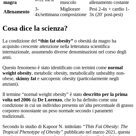
magra
muscolo
allenamento costante
3-
Migliorare
Pesi 2-4x + cardio 1-
Allenamento
4x/settimana
composizione
3x (20′ post-pesi)
Cosa dice la scienza?
La condizione del
“thin fat obesity”
o obesità da magro ha
acquisito crescente attenzione nella letteratura scientifica
internazionale, assumendo diverse denominazioni nel corso degli
anni.
Questo fenomeno è stato identificato con termini come
normal
weight obesity
, metabolic obesity, metabolically unhealthy non-
obese,
skinny fat
e sarcopenic obesity (particolarmente negli
anziani).
Il termine “normal weight obesity” è stato
descritto per la prima
volta nel 2006
da
De Lorenzo
, che lo ha definito come una
condizione in cui un individuo presenta un’alta percentuale di grasso
corporeo nonostante un peso normale secondo i parametri
tradizionali.
Secondo lo studio di Kapoor N. intitolato
“Thin Fat Obesity: The
Tropical Phenotype of Obesity”
pubblicato nel marzo 2021, questa