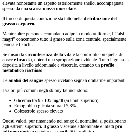
elevata nonostante un aspetto esteriormente snello, accompagnata
spesso da una
scarsa massa muscolare
.
Il trucco di questa condizione sta tutto nella
distribuzione del
grasso corporeo.
Mentre altre persone accumulano adipe in modo uniforme, i “falsi
magri” concentrano tutto il grasso sulla zona centrale, specialmente
pancia e fianchi.
Se misuri la
circonferenza della vita
e la confronti con quella di
cosce e braccia
, noterai una sproporzione evidente. Tutto il grasso si
deposita a livello addominale e viscerale, creando un
profilo
metabolico rischioso
.
Le
analisi del sangue
spesso rivelano segnali d’allarme importanti
I valori più comuni negli skinny fat includono:
Glicemia tra 95-105 mg/dl (ai limiti superiori)
Emoglobina glicata sopra il 5,8%
Colesterolo spesso elevato
Questi valori, pur rimanendo nei range di normalità, si posizionano
agli estremi superiori. Il grasso viscerale addominale è infatti
pro-
infiammatorio
e peggiora la sensibilità insulinica.