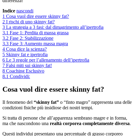
differenza!
Indice
nascondi
1
Cosa vuol dire essere skinny fat?
2
I rischi di uno skinny fat?
3
La strategia a 3 fasi: dal dimagrimento all’ipertrofia
3.1
Fase 1: Perdita di massa grassa
3.2
Fase 2: Stabilizzazione
3.3
Fase 3: Aumento massa magra
4
Cosa dice la scienza?
5
Skinny fat e ipertrofia
6
Le 3 regole per l’allenamento dell’ipertrofia
7
Falsi miti sui skinny fat!
8
Coaching Esclusivo
8.1
Condividi:
Cosa vuol dire essere skinny fat?
Il fenomeno del
“skinny fat”
o “finto magro” rappresenta una delle
condizioni fisiche più insidiose dei nostri tempi.
Si tratta di persone che all’apparenza sembrano magre e in forma,
ma che nascondono una
realtà corporea completamente diversa
.
Questi individui presentano una percentuale di grasso corporeo