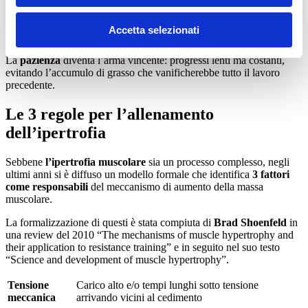
vuole dimagrire. La differenza fondamentale per gli skinny fat è che
il
margine di errore
è molto più ridotto rispetto a chi ha una
Accetta selezionati
genetica favorevole.
La
pazienza
diventa l’arma vincente: progressi lenti ma costanti,
evitando l’accumulo di grasso che vanificherebbe tutto il lavoro
precedente.
Le 3 regole per l’allenamento
dell’ipertrofia
Sebbene
l’ipertrofia muscolare
sia un processo complesso, negli
ultimi anni si è diffuso un modello formale che identifica
3 fattori
come responsabili
del meccanismo di aumento della massa
muscolare.
La formalizzazione di questi è stata compiuta di
Brad Shoenfeld
in
una review del 2010 “The mechanisms of muscle hypertrophy and
their application to resistance training” e in seguito nel suo testo
“Science and development of muscle hypertrophy”.
Tensione
Carico alto e/o tempi lunghi sotto tensione
meccanica
arrivando vicini al cedimento