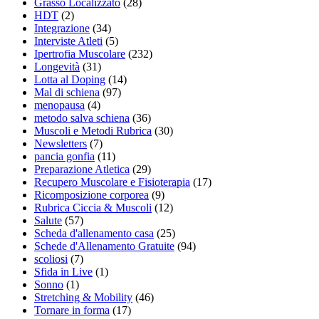
Grasso Localizzato
(28)
HDT
(2)
Integrazione
(34)
Interviste Atleti
(5)
Ipertrofia Muscolare
(232)
Longevità
(31)
Lotta al Doping
(14)
Mal di schiena
(97)
menopausa
(4)
metodo salva schiena
(36)
Muscoli e Metodi Rubrica
(30)
Newsletters
(7)
pancia gonfia
(11)
Preparazione Atletica
(29)
Recupero Muscolare e Fisioterapia
(17)
Ricomposizione corporea
(9)
Rubrica Ciccia & Muscoli
(12)
Salute
(57)
Scheda d'allenamento casa
(25)
Schede d'Allenamento Gratuite
(94)
scoliosi
(7)
Sfida in Live
(1)
Sonno
(1)
Stretching & Mobility
(46)
Tornare in forma
(17)