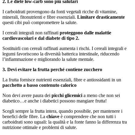
2. Le diete low-carb sono più salutari
I carboidrati provengono da fonti vegetali ricche di vitamine,
minerali, fitonutrienti e fibre essenziali.
Limitare drasticamente
questi cibi può compromettere la salute.
I cereali integrali non raffinati
proteggono dalle malattie
cardiovascolari e dal diabete di tipo 2.
Sostituirli con cereali raffinati aumenta i rischi. I cereali integrali e
legumi favoriscono la diversità batterica intestinale, riducendo
l’infiammazione e migliorando la salute mentale.
3. Devi evitare la frutta perché contiene zucchero
La frutta fornisce nutrienti essenziali, fibre e antiossidanti in un
pacchetto a basso contenuto calorico
Non devi avere paura dei
picchi glicemici
a meno che non sei
diabetico…e anche i diabetici possono mangiare frutta!
Scegli sempre la frutta intera, quando possibile, per mantenere i
benefici delle fibre. La
chiave
è comprendere che non tutti i
carboidrati sono uguali: la qualità e la fonte fanno la differenza tra
nutrizione ottimale e problemi di salute.