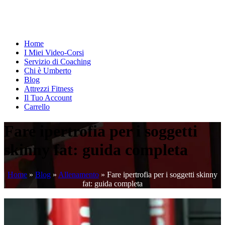
Home
I Miei Video-Corsi
Servizio di Coaching
Chi è Umberto
Blog
Attrezzi Fitness
Il Tuo Account
Carrello
Fare ipertrofia per i soggetti
skinny fat: guida completa
Home
»
Blog
»
Allenamento
»
Fare ipertrofia per i soggetti skinny
fat: guida completa