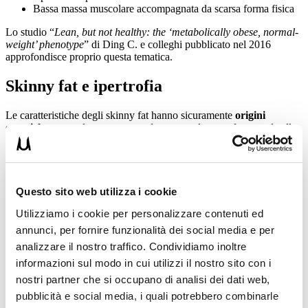
Bassa massa muscolare accompagnata da scarsa forma fisica
Lo studio “
Lean, but not healthy: the ‘metabolically obese, normal-
weight’ phenotype
” di Ding C. e colleghi pubblicato nel 2016
approfondisce proprio questa tematica.
Skinny fat e ipertrofia
Le caratteristiche degli skinny fat hanno sicuramente
origini
genetiche
e sono legate a un quadro ormonale poco favorevole alla
crescita muscolare
Vediamo cosa deve fare uno skinny fat per superare i suoi
svantaggi
metabolici
nella costruzione di massa muscolare.
Questo sito web utilizza i cookie
1. Percentuale di grasso medio-bassa
Utilizziamo i cookie per personalizzare contenuti ed
Questo primo punto viene sempre ignorato dai più, ma è
annunci, per fornire funzionalità dei social media e per
assolutamente cruciale
per gli skinny fat.
analizzare il nostro traffico. Condividiamo inoltre
Se non hai una
medio-bassa percentuale di grasso corporeo
informazioni sul modo in cui utilizzi il nostro sito con i
probabilmente avrai
scarsi risultati nella fase di massa muscolare
.
nostri partner che si occupano di analisi dei dati web,
Ridurre al minimo il grasso corporeo ti permetterà di ingrassare
pubblicità e social media, i quali potrebbero combinarle
meno quando creerai il surplus calorico.