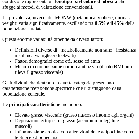
condizione rappresenta un
fenotipo particolare di obesità
che
sfugge ai metodi di valutazione convenzionali.
La prevalenza, invece, del MONW (metabolically obese, normal-
weight) varia significativamente, oscillando tra il
5% e il 45%
della
popolazione studiata.
Questa enorme variabilità dipende da diversi fattori:
Definizioni diverse di “metabolicamente non sano” (resistenza
insulinica vs trigliceridi elevati)
Fattori demografici come età, sesso ed etnia
Metodi di composizione corporea utilizzati (il solo BMI non
rileva il grasso viscerale)
Gli individui che rientrano in questa categoria presentano
caratteristiche metaboliche specifiche che li distinguono dalla
popolazione generale.
Le
principali caratteristiche
includono:
Elevato grasso viscerale (grasso nascosto intorno agli organi)
Deposizione ectopica di grasso (accumulo in fegato e
muscoli)
Infiammazione cronica con alterazioni delle adipochine come
leptina e adiponectina