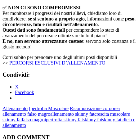
✅
NON CI SONO COMPROMESSI
Per monitorare i progressi dei nostri allievi, chiediamo loro di
condividere,
se si sentono a proprio agio
, informazioni come
peso,
circonferenze, foto e risultati nell’allenamento
.
Questi dati sono fondamentali
per comprendere lo stato di
avanzamento del percorso e ottimizzare tutto il piano!
E no, non servono attrezzature costose
: servono solo costanza e il
giusto metodo!
Corri subito per prenotare uno degli ultimi posti disponibili
>>
PERCORSI ESCLUSIVI D’ALLENAMENTO
Condividi:
X
Facebook
Allenamento
Ipertrofia Muscolare
Ricomposizione corporea
allenamento falso magro
allenamento skinny fat
crescita muscolare
skinny fat
falso magro
ipertrofia skinny fat
skinny fat
skinny fat dieta e
allenamento
ADD COMMENT