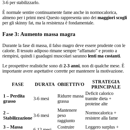
3-6 per stabilizzarlo.
È normale sentire continuamente fame anche in normocalorica,
almeno per i primi mesi Questo rappresenta uno dei
maggiori scogli
per gli skinny fat, ma la resistenza è fondamentale.
Fase 3: Aumento massa magra
Durante la fase di massa, il falso magro deve essere prudente con le
calorie. Il tessuto adiposo rimane sempre “affamato” e pronto a
riempirsi, quindi i guadagni muscolari saranno
lenti ma costanti
.
Le prospettive realistiche sono di
2-3 anni
, non di qualche mese. È
importante avere aspettative corrette per mantenere la motivazione.
STRATEGIA
FASE
DURATA
OBIETTIVO
PRINCIPALE
Deficit calorico
1 – Perdita
Ridurre massa
3-6 mesi
tramite dieta +
grasso
grassa
proteine alte
Mantenere
2 –
Normocalorica +
3-6 mesi
peso
Stabilizzazione
resistere alla fame
raggiunto
3 – Massa
Costruire
Leggero surplus +
6-12 mesi