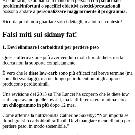
Al contrario, se abbiamo in mano una persona con
particolari
problemi/infortuni o specifici obiettivi estetici/prestazionali
possono andare a
personalizzare maggiormente il programma
.
Ricorda poi di non guardare solo i dettagli, ma tutto il contesto!
Falsi miti sui skinny fat!
1. Devi eliminare i carboidrati per perdere peso
Questa affermazione può aver venduto molti libri di diete, ma la
ricerca non la supporta completamente.
È vero che le
diete low-carb
sono più efficaci nel breve termine (ma
con altri svantaggi), ma nel lungo periodo entrambi gli approcci
producono perdite simili.
Una revisione del 2015 su The Lancet ha scoperto che le diete low-
carb superavano quelle low-fat, ma la differenza era minima: circa
un chilogrammo in più
dopo 12 mesi
Come afferma la nutrizionista Catherine Saxelby: “Non importa se
riduci grassi o carboidrati raffinati. Devi mangiare meno di tutto per
perdere peso, in modo sostenibile.”