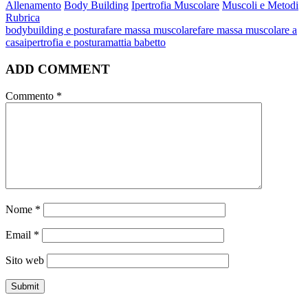
Allenamento
Body Building
Ipertrofia Muscolare
Muscoli e Metodi
Rubrica
bodybuilding e postura
fare massa muscolare
fare massa muscolare a
casa
ipertrofia e postura
mattia babetto
ADD COMMENT
Commento
*
Nome
*
Email
*
Sito web