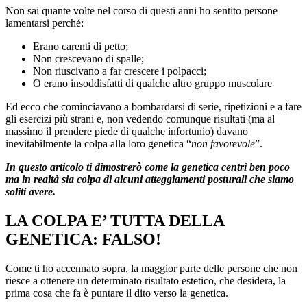
Non sai quante volte nel corso di questi anni ho sentito persone
lamentarsi perché:
Erano carenti di petto;
Non crescevano di spalle;
Non riuscivano a far crescere i polpacci;
O erano insoddisfatti di qualche altro gruppo muscolare
Ed ecco che cominciavano a bombardarsi di serie, ripetizioni e a fare
gli esercizi più strani e, non vedendo comunque risultati (ma al
massimo il prendere piede di qualche infortunio) davano
inevitabilmente la colpa alla loro genetica “
non favorevole
”.
In questo articolo ti dimostrerò come la genetica centri ben poco
ma in realtà sia colpa di alcuni atteggiamenti posturali che siamo
soliti avere.
LA COLPA E’ TUTTA DELLA
GENETICA: FALSO!
Come ti ho accennato sopra, la maggior parte delle persone che non
riesce a ottenere un determinato risultato estetico, che desidera, la
prima cosa che fa è puntare il dito verso la genetica.