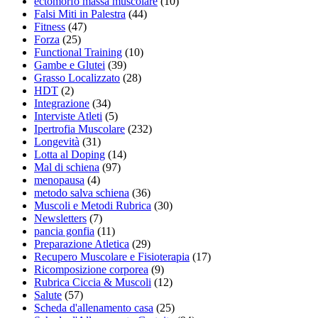
ectomorfo massa muscolare
(10)
Falsi Miti in Palestra
(44)
Fitness
(47)
Forza
(25)
Functional Training
(10)
Gambe e Glutei
(39)
Grasso Localizzato
(28)
HDT
(2)
Integrazione
(34)
Interviste Atleti
(5)
Ipertrofia Muscolare
(232)
Longevità
(31)
Lotta al Doping
(14)
Mal di schiena
(97)
menopausa
(4)
metodo salva schiena
(36)
Muscoli e Metodi Rubrica
(30)
Newsletters
(7)
pancia gonfia
(11)
Preparazione Atletica
(29)
Recupero Muscolare e Fisioterapia
(17)
Ricomposizione corporea
(9)
Rubrica Ciccia & Muscoli
(12)
Salute
(57)
Scheda d'allenamento casa
(25)