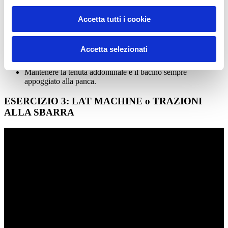
Sindrome di impingiment alla spalla
;
Mal di schiena e cervicale;
Accetta tutti i cookie
Pettorali poco sviluppati.
L’esercizio svolto in maniera corretta prevede invece di:
Accetta selezionati
Posizionarsi sulla panca con i piedi ben saldi a terra;
Addurre e deprimere le scapole;
Mantenere la tenuta addominale e il bacino sempre
appoggiato alla panca.
ESERCIZIO 3: LAT MACHINE o TRAZIONI
ALLA SBARRA