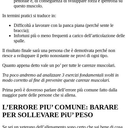
pettorale e, di conseguenza di sviluppare forza e ipertrofia su
questo muscolo.
In termini pratici si traduce in:
Difficoltà a lavorare con la panca piana (perché sente le
braccia);
Infortuni più o meno frequenti a carico dell’articolazione delle
spalle.
Il risultato finale sarà una persona che è demotivata perché non
riesce a sviluppare il petto nonostante ne provi di ogni tipo.
Quanto appena detto vale un po’ per tutte le carenze muscolari.
Tra poco andremo ad analizzare 3 esercizi fondamentali svolti in
modo corretto al fine di prevenire queste carenze muscolari.
Prima però è doveroso parlare dell’errore più comune fatto dalla
maggior parte delle persone che si allena.
L’ERRORE PIU’ COMUNE: BARARE
PER SOLLEVARE PiU’ PESO
Se sei un veterano dell’allenamento sono certo che sai bene di cosa