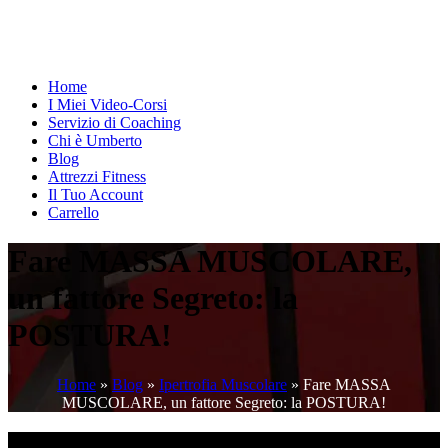
Home
I Miei Video-Corsi
Servizio di Coaching
Chi è Umberto
Blog
Attrezzi Fitness
Il Tuo Account
Carrello
Fare MASSA MUSCOLARE,
un fattore Segreto: la
POSTURA!
Home
»
Blog
»
Ipertrofia Muscolare
»
Fare MASSA
MUSCOLARE, un fattore Segreto: la POSTURA!