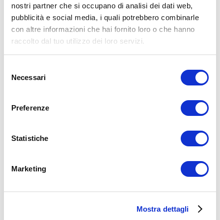
nostri partner che si occupano di analisi dei dati web,
pubblicità e social media, i quali potrebbero combinarle
con altre informazioni che hai fornito loro o che hanno
raccolto dal tuo utilizzo dei loro servizi.
Selezione
Necessari
del
consenso
Anche questo esercizio esiste in diverse varianti.
Preferenze
Qui prenderemo in esame il classico esercizio di distensioni con
bilanciere (o manubri) su panca piana.
Statistiche
Gli errori più comuni sono:
Accentuare la lordosi lombare fisiologica della schiena;
Marketing
Tenere i gomiti larghi;
Non addurre (incollare le scapole);
questi errori, fatti per lo più per inesperienza o per sollevare più
peso, portano a:
Mostra dettagli