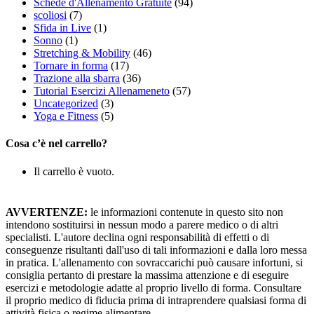
Schede d'Allenamento Gratuite
(94)
scoliosi
(7)
Sfida in Live
(1)
Sonno
(1)
Stretching & Mobility
(46)
Tornare in forma
(17)
Trazione alla sbarra
(36)
Tutorial Esercizi Allenameneto
(57)
Uncategorized
(3)
Yoga e Fitness
(5)
Cosa c’è nel carrello?
Il carrello è vuoto.
AVVERTENZE:
le informazioni contenute in questo sito non
intendono sostituirsi in nessun modo a parere medico o di altri
specialisti. L'autore declina ogni responsabilità di effetti o di
conseguenze risultanti dall'uso di tali informazioni e dalla loro messa
in pratica. L'allenamento con sovraccarichi può causare infortuni, si
consiglia pertanto di prestare la massima attenzione e di eseguire
esercizi e metodologie adatte al proprio livello di forma. Consultare
il proprio medico di fiducia prima di intraprendere qualsiasi forma di
attività fisica o regime alimentare.