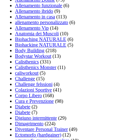
Allenamento funzionale
(6)
Allenamento ibrido
(9)
Allenamento in casa
(113)
allenamento personalizzato
(6)
Allenamento Vip
(14)
Anatomia dei Muscoli
(10)
Biohaching NATURALE
(6)
Biohacking NATURALE
(5)
Body Building
(218)
Bodystar Workout
(13)
Calisthenics
(331)
Calisthenics Monster
(11)
caliworkout
(5)
Challenge
(15)
Challenge felssioni
(4)
Colazioni Sportive
(41)
Corpo Libero
(168)
Cura e Prevenzione
(98)
Diabete
(2)
Diabete
(7)
Digiuno intermittente
(29)
Dimagrimento
(224)
Diventare Personal Trainer
(49)
Ectomorfo (hardgainer)
(12)