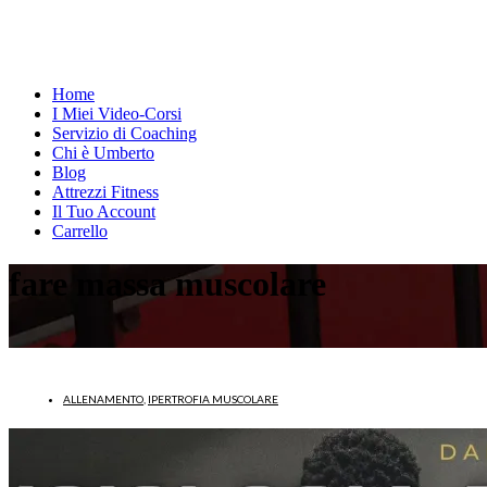
Home
I Miei Video-Corsi
Servizio di Coaching
Chi è Umberto
Blog
Attrezzi Fitness
Il Tuo Account
Carrello
fare massa muscolare
ALLENAMENTO
,
IPERTROFIA MUSCOLARE