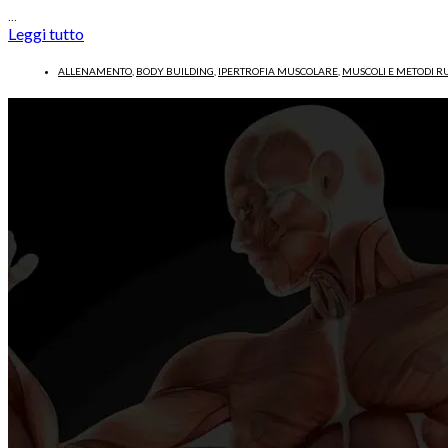
…
Leggi tutto
ALLENAMENTO
,
BODY BUILDING
,
IPERTROFIA MUSCOLARE
,
MUSCOLI E METODI R