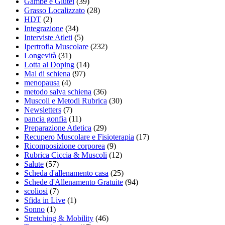
Gambe e Glutei
(39)
Grasso Localizzato
(28)
HDT
(2)
Integrazione
(34)
Interviste Atleti
(5)
Ipertrofia Muscolare
(232)
Longevità
(31)
Lotta al Doping
(14)
Mal di schiena
(97)
menopausa
(4)
metodo salva schiena
(36)
Muscoli e Metodi Rubrica
(30)
Newsletters
(7)
pancia gonfia
(11)
Preparazione Atletica
(29)
Recupero Muscolare e Fisioterapia
(17)
Ricomposizione corporea
(9)
Rubrica Ciccia & Muscoli
(12)
Salute
(57)
Scheda d'allenamento casa
(25)
Schede d'Allenamento Gratuite
(94)
scoliosi
(7)
Sfida in Live
(1)
Sonno
(1)
Stretching & Mobility
(46)