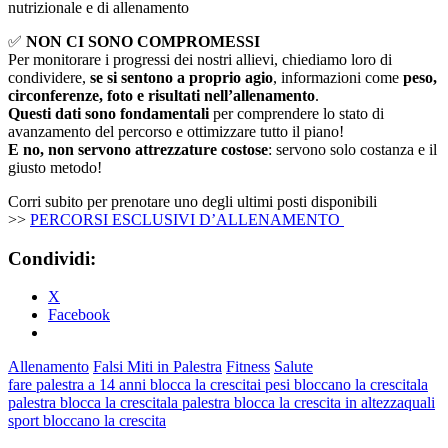
nutrizionale e di allenamento
✅
NON CI SONO COMPROMESSI
Per monitorare i progressi dei nostri allievi, chiediamo loro di
condividere,
se si sentono a proprio agio
, informazioni come
peso,
circonferenze, foto e risultati nell’allenamento
.
Questi dati sono fondamentali
per comprendere lo stato di
avanzamento del percorso e ottimizzare tutto il piano!
E no, non servono attrezzature costose
: servono solo costanza e il
giusto metodo!
Corri subito per prenotare uno degli ultimi posti disponibili
>>
PERCORSI ESCLUSIVI D’ALLENAMENTO
Condividi:
X
Facebook
Allenamento
Falsi Miti in Palestra
Fitness
Salute
fare palestra a 14 anni blocca la crescita
i pesi bloccano la crescita
la
palestra blocca la crescita
la palestra blocca la crescita in altezza
quali
sport bloccano la crescita