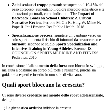
Zaini scolastici troppo pesanti:
se superano il 10-15% del
peso corporeo, aumentano il dolore muscolo-scheletrico e le
alterazioni posturali, come indicato in
The Impact of
Backpack Loads on School Children: A Critical
Narrative Review
, Perrone M, Orr R, Hing W, Milne N,
Pope R. Int J Environ Res Public Health. 2018.
Specializzazione precoce:
spingere un bambino verso un
solo sport aumenta il rischio di infortuni da sovraccarico e
burnout
, secondo lo studio
Sports Specialization and
Intensive Training in Young Athletes
, Brenner JS;
COUNCIL ON SPORTS MEDICINE AND FITNESS.
Pediatrics. 2016.
In conclusione, l’
allenamento della forza
non blocca lo sviluppo,
ma aiuta a costruire un corpo più forte e resiliente, purché sia
guidato da esperti e inserito in uno stile di vita sano.
Quali sport bloccano la crescita?
Ci sono diverse
credenze nel mondo dello sport adolescenziale
,
del tipo:
1) La
ginnastica artistica
inibisce la crescita