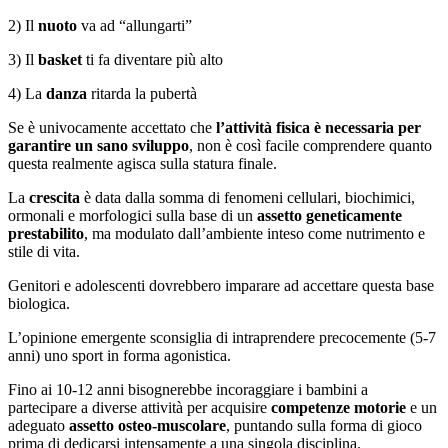
2) Il
nuoto
va ad “allungarti”
3) Il
basket
ti fa diventare più alto
4) La
danza
ritarda la pubertà
Se è univocamente accettato che
l’attività fisica è necessaria per
garantire un sano sviluppo
, non è così facile comprendere quanto
quest
a realmente agisca sulla statura fi
nale.
La
crescit
a
è data dalla somma di fenomeni cellulari, bio
chimici,
ormonali e
morfologici sulla base di un
a
ssetto geneticamente
prestabilito
,
ma modulato dall’ambiente inteso come nutrimento e
stile di vita.
Genitori e adolescenti dovrebbero imparare ad accettare questa base
biologica.
L’opinione emergente sconsiglia di intraprendere precocemente (5-7
anni) uno sport in forma agonistica.
Fino ai 10-12 anni bisognerebbe incoraggiare i bambini a
partecipare a diverse attività per acquisire
competenze motorie
e un
adeguato
assetto osteo-muscolare
, puntando sulla forma di gioco
prima di dedicarsi intensamente a una singola disciplina.