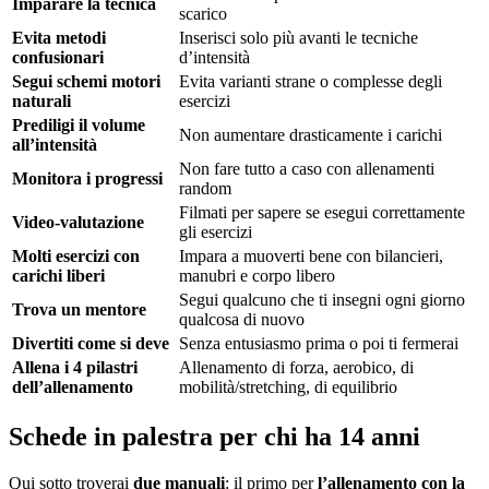
Imparare la tecnica
scarico
Evita metodi
Inserisci solo più avanti le tecniche
confusionari
d’intensità
Segui schemi motori
Evita varianti strane o complesse degli
naturali
esercizi
Prediligi il volume
Non aumentare drasticamente i carichi
all’intensità
Non fare tutto a caso con allenamenti
Monitora i progressi
random
Filmati per sapere se esegui correttamente
Video-valutazione
gli esercizi
Molti esercizi con
Impara a muoverti bene con bilancieri,
carichi liberi
manubri e corpo libero
Segui qualcuno che ti insegni ogni giorno
Trova un mentore
qualcosa di nuovo
Divertiti come si deve
Senza entusiasmo prima o poi ti fermerai
Allena i 4 pilastri
Allenamento di forza, aerobico, di
dell’allenamento
mobilità/stretching, di equilibrio
Schede in palestra per chi ha 14 anni
Qui sotto troverai
due manuali
: il primo per
l’allenamento con la