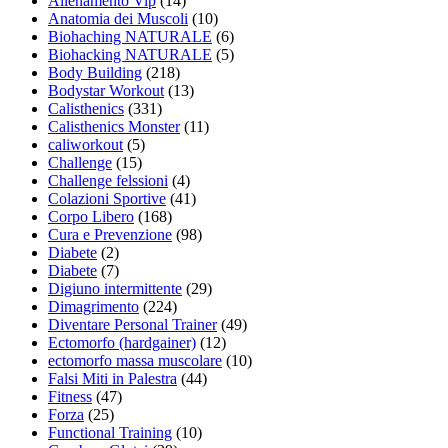
Allenamento Vip
(14)
Anatomia dei Muscoli
(10)
Biohaching NATURALE
(6)
Biohacking NATURALE
(5)
Body Building
(218)
Bodystar Workout
(13)
Calisthenics
(331)
Calisthenics Monster
(11)
caliworkout
(5)
Challenge
(15)
Challenge felssioni
(4)
Colazioni Sportive
(41)
Corpo Libero
(168)
Cura e Prevenzione
(98)
Diabete
(2)
Diabete
(7)
Digiuno intermittente
(29)
Dimagrimento
(224)
Diventare Personal Trainer
(49)
Ectomorfo (hardgainer)
(12)
ectomorfo massa muscolare
(10)
Falsi Miti in Palestra
(44)
Fitness
(47)
Forza
(25)
Functional Training
(10)