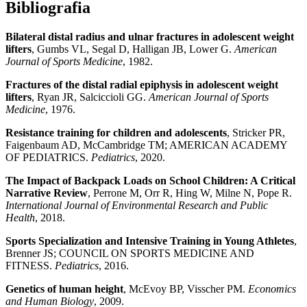
Bibliografia
Bilateral distal radius and ulnar fractures in adolescent weight
lifters
, Gumbs VL, Segal D, Halligan JB, Lower G.
American
Journal of Sports Medicine
, 1982.
Fractures of the distal radial epiphysis in adolescent weight
lifters
, Ryan JR, Salciccioli GG.
American Journal of Sports
Medicine
, 1976.
Resistance training for children and adolescents
, Stricker PR,
Faigenbaum AD, McCambridge TM; AMERICAN ACADEMY
OF PEDIATRICS.
Pediatrics
, 2020.
The Impact of Backpack Loads on School Children: A Critical
Narrative Review
, Perrone M, Orr R, Hing W, Milne N, Pope R.
International Journal of Environmental Research and Public
Health
, 2018.
Sports Specialization and Intensive Training in Young Athletes
,
Brenner JS; COUNCIL ON SPORTS MEDICINE AND
FITNESS.
Pediatrics
, 2016.
Genetics of human height
, McEvoy BP, Visscher PM.
Economics
and Human Biology
, 2009.