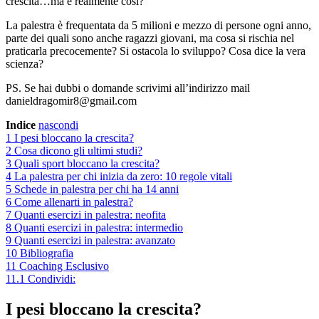
crescita…ma è realmente così?
La palestra è frequentata da 5 milioni e mezzo di persone ogni anno,
parte dei quali sono anche ragazzi giovani, ma cosa si rischia nel
praticarla precocemente? Si ostacola lo sviluppo? Cosa dice la vera
scienza?
PS. Se hai dubbi o domande scrivimi all’indirizzo mail
danieldragomir8@gmail.com
Indice
nascondi
1
I pesi bloccano la crescita?
2
Cosa dicono gli ultimi studi?
3
Quali sport bloccano la crescita?
4
La palestra per chi inizia da zero: 10 regole vitali
5
Schede in palestra per chi ha 14 anni
6
Come allenarti in palestra?
7
Quanti esercizi in palestra: neofita
8
Quanti esercizi in palestra: intermedio
9
Quanti esercizi in palestra: avanzato
10
Bibliografia
11
Coaching Esclusivo
11.1
Condividi:
I pesi bloccano la crescita?