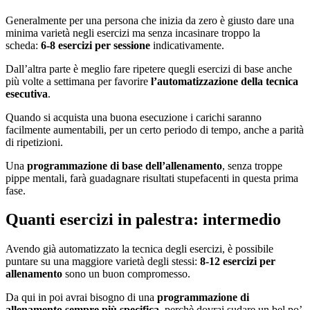
Generalmente per una persona che inizia da zero è giusto dare una
minima varietà negli esercizi ma senza incasinare troppo la
scheda:
6-8 esercizi per sessione
indicativamente.
Dall’altra parte è meglio fare ripetere quegli esercizi di base anche
più volte a settimana per favorire
l’automatizzazione della tecnica
esecutiva
.
Quando si acquista una buona esecuzione i carichi saranno
facilmente aumentabili, per un certo periodo di tempo, anche a parità
di ripetizioni.
Una
programmazione di base dell’allenamento
, senza troppe
pippe mentali, farà guadagnare risultati stupefacenti in questa prima
fase.
Quanti esercizi in palestra: intermedio
Avendo già automatizzato la tecnica degli esercizi, è possibile
puntare su una maggiore varietà degli stessi:
8-12 esercizi per
allenamento
sono un buon compromesso.
Da qui in poi avrai bisogno di una
programmazione di
allenamento sempre più specifica
, perchè dovrai sudare un bel po’