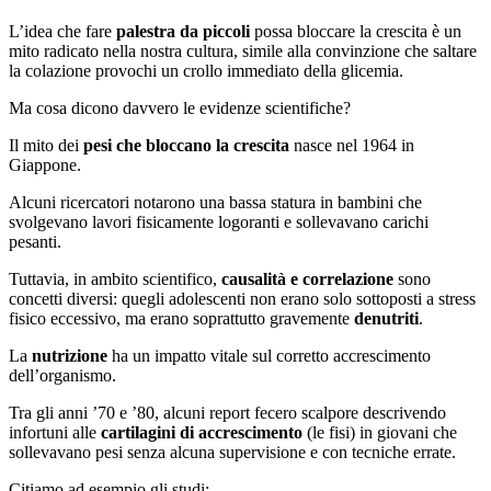
L’idea che fare
palestra da piccoli
possa bloccare la crescita è un
mito radicato nella nostra cultura, simile alla convinzione che saltare
la colazione provochi un crollo immediato della glicemia.
Ma cosa dicono davvero le evidenze scientifiche?
Il mito dei
pesi che bloccano la crescita
nasce nel 1964 in
Giappone.
Alcuni ricercatori notarono una bassa statura in bambini che
svolgevano lavori fisicamente logoranti e sollevavano carichi
pesanti.
Tuttavia, in ambito scientifico,
causalità e correlazione
sono
concetti diversi: quegli adolescenti non erano solo sottoposti a stress
fisico eccessivo, ma erano soprattutto gravemente
denutriti
.
La
nutrizione
ha un impatto vitale sul corretto accrescimento
dell’organismo.
Tra gli anni ’70 e ’80, alcuni report fecero scalpore descrivendo
infortuni alle
cartilagini di accrescimento
(le fisi) in giovani che
sollevavano pesi senza alcuna supervisione e con tecniche errate.
Citiamo ad esempio gli studi: