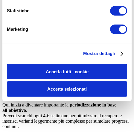
Statistiche
Marketing
Come allenarti in palestra?
Quando segui una scheda di allenamento devi sempre considerare il
tuo
livello di anzianità nella disciplina
, perché in base a questo
Mostra dettagli
cambiano le priorità e i punti di attenzione.
Principiante (0-6 mesi)
Accetta tutti i cookie
Non farti troppi problemi con eventuali carenze muscolari: il focus
deve essere sulla
tecnica corretta
e sull’apprendimento degli
esercizi di base.
Accetta selezionati
Meno varietà, più solidità. Le fondamenta vengono prima di tutto.
Intermedio (6-12 mesi)
Qui inizia a diventare importante la
periodizzazione in base
all’obiettivo
.
Prevedi scarichi ogni 4-6 settimane per ottimizzare il recupero e
inserisci varianti leggermente più complesse per stimolare progressi
continui.