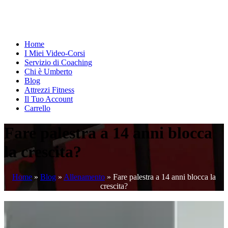
Home
I Miei Video-Corsi
Servizio di Coaching
Chi è Umberto
Blog
Attrezzi Fitness
Il Tuo Account
Carrello
Fare palestra a 14 anni blocca
la crescita?
Home
»
Blog
»
Allenamento
»
Fare palestra a 14 anni blocca la
crescita?