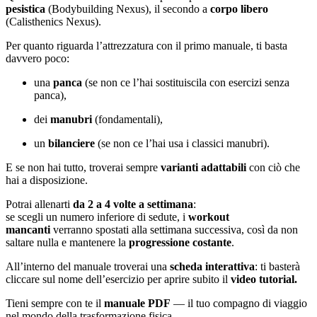
pesistica
(Bodybuilding Nexus), il secondo a
corpo libero
(Calisthenics Nexus).
Per quanto riguarda l’attrezzatura con il primo manuale, ti basta
davvero poco:
una
panca
(se non ce l’hai sostituiscila con esercizi senza
panca),
dei
manubri
(fondamentali),
un
bilanciere
(se non ce l’hai usa i classici manubri).
E se non hai tutto, troverai sempre
varianti adattabili
con ciò che
hai a disposizione.
Potrai allenarti
da 2 a 4 volte a settimana
:
se scegli un numero inferiore di sedute, i
workout
mancanti
verranno spostati alla settimana successiva, così da non
saltare nulla e mantenere la
progressione costante
.
All’interno del manuale troverai una
scheda interattiva
: ti basterà
cliccare sul nome dell’esercizio per aprire subito il
video tutorial.
Tieni sempre con te il
manuale PDF
— il tuo compagno di viaggio
nel mondo della trasformazione fisica.