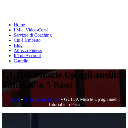
Home
I Miei Video-Corsi
Servizio di Coaching
Chi è Umberto
Blog
Attrezzi Fitness
Il Tuo Account
Carrello
GUIDA Muscle Up agli anelli:
Tutorial in 5 Passi
Home
»
Blog
»
Calisthenics
»
GUIDA Muscle Up agli anelli:
Tutorial in 5 Passi