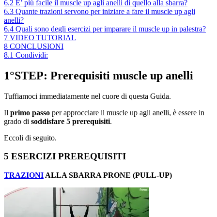
6.2
E’ più facile il muscle up agli anelli di quello alla sbarra?
6.3
Quante trazioni servono per iniziare a fare il muscle up agli
anelli?
6.4
Quali sono degli esercizi per imparare il muscle up in palestra?
7
VIDEO TUTORIAL
8
CONCLUSIONI
8.1
Condividi:
1°STEP: Prerequisiti muscle up anelli
Tuffiamoci immediatamente nel cuore di questa Guida.
Il
primo passo
per approcciare il muscle up agli anelli, è essere in
grado di
soddisfare 5 prerequisiti
.
Eccoli di seguito.
5 ESERCIZI PREREQUISITI
TRAZIONI
ALLA SBARRA PRONE (PULL-UP)