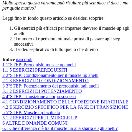
Molto spesso questa variante può risultare più semplice si dice…ma
per quale motivo?
Leggi fino in fondo questo articolo se desideri scoprire:
Gli esercizi più efficaci per imparare davvero il muscle-up agli
anelli
Il numero di ripetizioni ottimale prima di passare agli step
successivi
Il video esplicativo di tutto quello che diremo
Indice
nascondi
1
1°STEP: Prerequisiti muscle up anelli
1.1
5 ESERCIZI PREREQUISITI
2
2°STEP: Condizionamento per il muscle up anelli
2.1
3 ESERCIZI DI CONDIZIONAMENTO
3
3°STEP: Potenziamento dei prerequisiti agli anelli
3.1
2 ESERCIZI DI POTENZIAMENTO
4
4°STEP: Transizione a corpo sospeso
4.1
CONDIZIONAMENTO DELLA POSIZIONE BRACHIALE
4.2
ESERCIZIO SPECIFICO PER LA FASE DI TRANSIZIONE
5
5°STEP: Muscle up facilitato
5.1
2 ESERCIZI PER IL MUSCLE UP
6
ALTRE DOMANDE COMUNI
6.1
Che differenza c’è tra il muscle up alla sbarra e agli anelli?