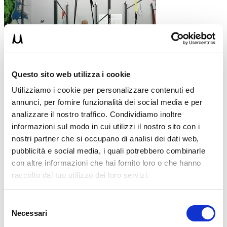
Questo sito web utilizza i cookie
Utilizziamo i cookie per personalizzare contenuti ed
annunci, per fornire funzionalità dei social media e per
analizzare il nostro traffico. Condividiamo inoltre
informazioni sul modo in cui utilizzi il nostro sito con i
nostri partner che si occupano di analisi dei dati web,
pubblicità e social media, i quali potrebbero combinarle
con altre informazioni che hai fornito loro o che hanno
raccolto dal tuo utilizzo dei loro servizi.
Posizionati su 2 anelli bassi (in modo che i piedi poggino a
terra);
Scendi verso il basso fino a portare le spalle poco più giù dei
Selezione
gomiti;
Necessari
del
Risali con forza distendendo completamente le braccia.