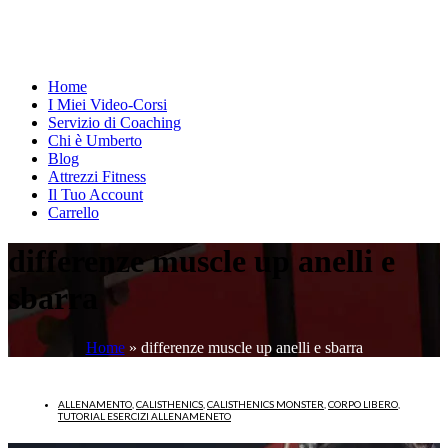
Home
I Miei Video-Corsi
Servizio di Coaching
Chi è Umberto
Blog
Attrezzi Fitness
Il Tuo Account
Carrello
differenze muscle up anelli e
sbarra
Home
»
differenze muscle up anelli e sbarra
ALLENAMENTO
,
CALISTHENICS
,
CALISTHENICS MONSTER
,
CORPO LIBERO
,
TUTORIAL ESERCIZI ALLENAMENETO