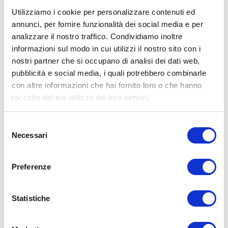
Utilizziamo i cookie per personalizzare contenuti ed
annunci, per fornire funzionalità dei social media e per
analizzare il nostro traffico. Condividiamo inoltre
ALLENATI CON ME!
informazioni sul modo in cui utilizzi il nostro sito con i
nostri partner che si occupano di analisi dei dati web,
pubblicità e social media, i quali potrebbero combinarle
con altre informazioni che hai fornito loro o che hanno
raccolto dal tuo utilizzo dei loro servizi.
Selezione
Necessari
del
consenso
Preferenze
Statistiche
LEGGI I MIEI ARTICOLI