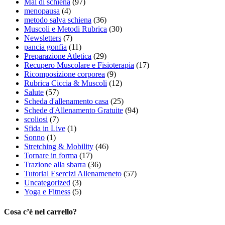
Mal di schiena
(97)
menopausa
(4)
metodo salva schiena
(36)
Muscoli e Metodi Rubrica
(30)
Newsletters
(7)
pancia gonfia
(11)
Preparazione Atletica
(29)
Recupero Muscolare e Fisioterapia
(17)
Ricomposizione corporea
(9)
Rubrica Ciccia & Muscoli
(12)
Salute
(57)
Scheda d'allenamento casa
(25)
Schede d'Allenamento Gratuite
(94)
scoliosi
(7)
Sfida in Live
(1)
Sonno
(1)
Stretching & Mobility
(46)
Tornare in forma
(17)
Trazione alla sbarra
(36)
Tutorial Esercizi Allenameneto
(57)
Uncategorized
(3)
Yoga e Fitness
(5)
Cosa c’è nel carrello?