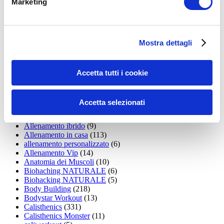
Marketing
15WORKOUT
(22)
35workout
(10)
Addominali
(99)
addominali scolpiti
(39)
Mostra dettagli
Alimentazione
(271)
Allenamenti con elastici
(26)
Allenamenti in Diretta
(30)
Allenamento
(1.800)
Accetta tutti i cookie
Allenamento aerobico
(16)
Allenamento Braccia
(9)
Allenamento con il TRX
(36)
Accetta selezionati
Allenamento Donne
(75)
Allenamento funzionale
(6)
Allenamento ibrido
(9)
Allenamento in casa
(113)
allenamento personalizzato
(6)
Allenamento Vip
(14)
Anatomia dei Muscoli
(10)
Biohaching NATURALE
(6)
Biohacking NATURALE
(5)
Body Building
(218)
Bodystar Workout
(13)
Calisthenics
(331)
Calisthenics Monster
(11)