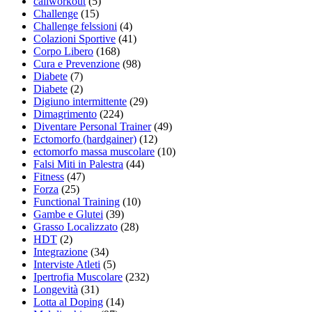
caliworkout
(5)
Challenge
(15)
Challenge felssioni
(4)
Colazioni Sportive
(41)
Corpo Libero
(168)
Cura e Prevenzione
(98)
Diabete
(7)
Diabete
(2)
Digiuno intermittente
(29)
Dimagrimento
(224)
Diventare Personal Trainer
(49)
Ectomorfo (hardgainer)
(12)
ectomorfo massa muscolare
(10)
Falsi Miti in Palestra
(44)
Fitness
(47)
Forza
(25)
Functional Training
(10)
Gambe e Glutei
(39)
Grasso Localizzato
(28)
HDT
(2)
Integrazione
(34)
Interviste Atleti
(5)
Ipertrofia Muscolare
(232)
Longevità
(31)
Lotta al Doping
(14)