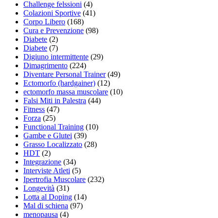
Challenge felssioni
(4)
Colazioni Sportive
(41)
Corpo Libero
(168)
Cura e Prevenzione
(98)
Diabete
(2)
Diabete
(7)
Digiuno intermittente
(29)
Dimagrimento
(224)
Diventare Personal Trainer
(49)
Ectomorfo (hardgainer)
(12)
ectomorfo massa muscolare
(10)
Falsi Miti in Palestra
(44)
Fitness
(47)
Forza
(25)
Functional Training
(10)
Gambe e Glutei
(39)
Grasso Localizzato
(28)
HDT
(2)
Integrazione
(34)
Interviste Atleti
(5)
Ipertrofia Muscolare
(232)
Longevità
(31)
Lotta al Doping
(14)
Mal di schiena
(97)
menopausa
(4)