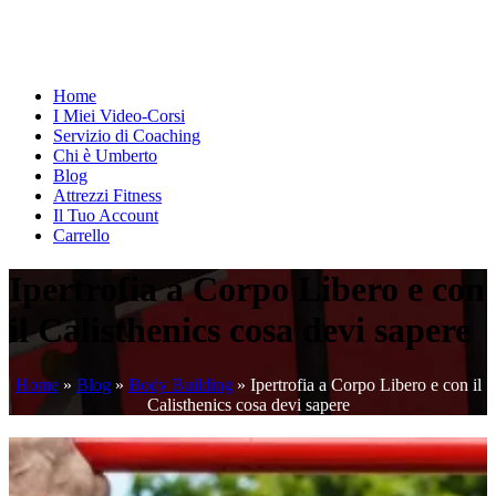
Home
I Miei Video-Corsi
Servizio di Coaching
Chi è Umberto
Blog
Attrezzi Fitness
Il Tuo Account
Carrello
Ipertrofia a Corpo Libero e con
il Calisthenics cosa devi sapere
Home
»
Blog
»
Body Building
»
Ipertrofia a Corpo Libero e con il
Calisthenics cosa devi sapere