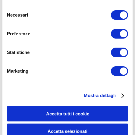
Selezione
Necessari
del
consenso
Preferenze
Statistiche
Marketing
Mostra dettagli
Grazie come sempre per l’attenzione e se l’articolo ti è piaciuto
Accetta tutti i cookie
condividilo con i tuoi Amici.
Se ti va di diventare un esperto di allenamento a corpo libero
Accetta selezionati
partecipa ai
Corsi di Formazione Ufficiali di Calisthenics