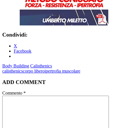
Condividi:
X
Facebook
Body Building
Calisthenics
calisthenics
corpo libero
ipertrofia muscolare
ADD COMMENT
Commento
*