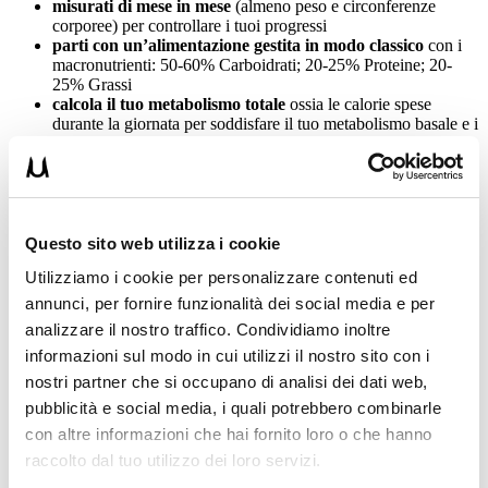
misurati di mese in mese
(almeno peso e circonferenze
corporee) per controllare i tuoi progressi
parti con un’alimentazione gestita in modo classico
con i
macronutrienti: 50-60% Carboidrati; 20-25% Proteine; 20-
25% Grassi
calcola il tuo metabolismo totale
ossia le calorie spese
durante la giornata per soddisfare il tuo metabolismo basale e i
consumi calorici legati alle attività che pratichi durante il
giorno
crea un surplus calorico
rispetto al tuo metabolismo basale
testa l’alimentazione che hai adottato per almeno 4
settimane
e verifica attraverso peso e circonferenze corporee
quello che è successo
Questo sito web utilizza i cookie
se noti che il peso stalla incrementa ancora le calorie
,
se è
Utilizziamo i cookie per personalizzare contenuti ed
aumentato in modo graduale senza incrementare troppo
la componente grassa continua così
,
se è salita anche la
annunci, per fornire funzionalità dei social media e per
componente grassa valuta di diminuire leggermente
analizzare il nostro traffico. Condividiamo inoltre
l’introito calorico
informazioni sul modo in cui utilizzi il nostro sito con i
Ulteriori consigli li trovi in questo video corso, che ti invito di
nostri partner che si occupano di analisi dei dati web,
guardare attentamente:
pubblicità e social media, i quali potrebbero combinarle
con altre informazioni che hai fornito loro o che hanno
raccolto dal tuo utilizzo dei loro servizi.