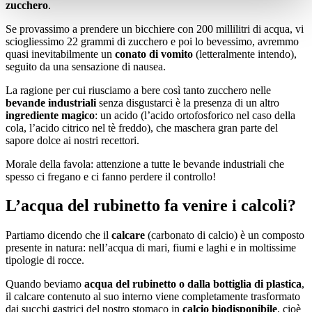
zucchero
.
Se provassimo a prendere un bicchiere con 200 millilitri di acqua, vi
sciogliessimo 22 grammi di zucchero e poi lo bevessimo, avremmo
quasi inevitabilmente un
conato di vomito
(letteralmente intendo),
seguito da una sensazione di nausea.
La ragione per cui riusciamo a bere così tanto zucchero nelle
bevande industriali
senza disgustarci è la presenza di un altro
ingrediente magico
: un acido (l’acido ortofosforico nel caso della
cola, l’acido citrico nel tè freddo), che maschera gran parte del
sapore dolce ai nostri recettori.
Morale della favola: attenzione a tutte le bevande industriali che
spesso ci fregano e ci fanno perdere il controllo!
L’acqua del rubinetto fa venire i calcoli?
Partiamo dicendo che il
calcare
(carbonato di calcio) è un composto
presente in natura: nell’acqua di mari, fiumi e laghi e in moltissime
tipologie di rocce.
Quando beviamo
acqua del rubinetto o dalla bottiglia di plastica
,
il calcare contenuto al suo interno viene completamente trasformato
dai succhi gastrici del nostro stomaco in
calcio biodisponibile
, cioè