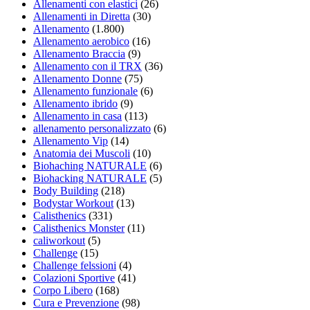
Allenamenti con elastici
(26)
Allenamenti in Diretta
(30)
Allenamento
(1.800)
Allenamento aerobico
(16)
Allenamento Braccia
(9)
Allenamento con il TRX
(36)
Allenamento Donne
(75)
Allenamento funzionale
(6)
Allenamento ibrido
(9)
Allenamento in casa
(113)
allenamento personalizzato
(6)
Allenamento Vip
(14)
Anatomia dei Muscoli
(10)
Biohaching NATURALE
(6)
Biohacking NATURALE
(5)
Body Building
(218)
Bodystar Workout
(13)
Calisthenics
(331)
Calisthenics Monster
(11)
caliworkout
(5)
Challenge
(15)
Challenge felssioni
(4)
Colazioni Sportive
(41)
Corpo Libero
(168)
Cura e Prevenzione
(98)