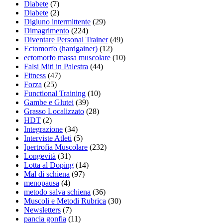
Diabete
(7)
Diabete
(2)
Digiuno intermittente
(29)
Dimagrimento
(224)
Diventare Personal Trainer
(49)
Ectomorfo (hardgainer)
(12)
ectomorfo massa muscolare
(10)
Falsi Miti in Palestra
(44)
Fitness
(47)
Forza
(25)
Functional Training
(10)
Gambe e Glutei
(39)
Grasso Localizzato
(28)
HDT
(2)
Integrazione
(34)
Interviste Atleti
(5)
Ipertrofia Muscolare
(232)
Longevità
(31)
Lotta al Doping
(14)
Mal di schiena
(97)
menopausa
(4)
metodo salva schiena
(36)
Muscoli e Metodi Rubrica
(30)
Newsletters
(7)
pancia gonfia
(11)