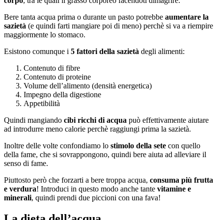
corpo
, tra le quali il grasso corporeo facendoti dimagrire.
Bere tanta acqua prima o durante un pasto potrebbe
aumentare la
sazietà
(e quindi farti mangiare poi di meno) perchè si va a riempire
maggiormente lo stomaco.
Esistono comunque i
5 fattori della sazietà
degli alimenti:
Contenuto di fibre
Contenuto di proteine
Volume dell’alimento (densità energetica)
Impegno della digestione
Appetibilità
Quindi mangiando
cibi ricchi di acqua
può effettivamente aiutare
ad introdurre meno calorie perchè raggiungi prima la sazietà.
Inoltre delle volte confondiamo lo
stimolo della sete
con quello
della fame, che si sovrappongono, quindi bere aiuta ad alleviare il
senso di fame.
Piuttosto però che forzarti a bere troppa acqua,
consuma più frutta
e verdura
! Introduci in questo modo anche tante
vitamine e
minerali
, quindi prendi due piccioni con una fava!
La dieta dell’acqua