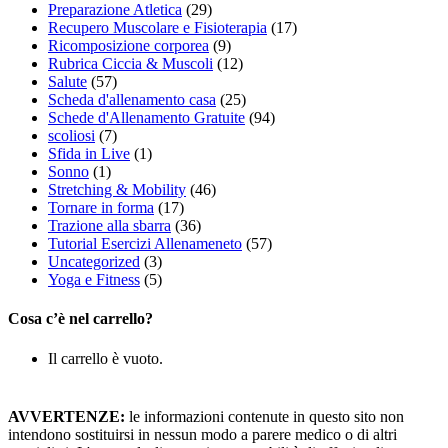
Preparazione Atletica
(29)
Recupero Muscolare e Fisioterapia
(17)
Ricomposizione corporea
(9)
Rubrica Ciccia & Muscoli
(12)
Salute
(57)
Scheda d'allenamento casa
(25)
Schede d'Allenamento Gratuite
(94)
scoliosi
(7)
Sfida in Live
(1)
Sonno
(1)
Stretching & Mobility
(46)
Tornare in forma
(17)
Trazione alla sbarra
(36)
Tutorial Esercizi Allenameneto
(57)
Uncategorized
(3)
Yoga e Fitness
(5)
Cosa c’è nel carrello?
Il carrello è vuoto.
AVVERTENZE:
le informazioni contenute in questo sito non
intendono sostituirsi in nessun modo a parere medico o di altri