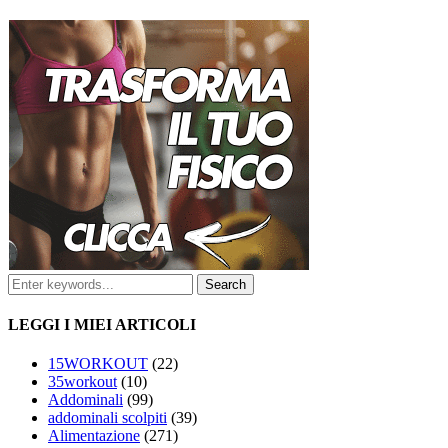
LEGGI I MIEI ARTICOLI
15WORKOUT
(22)
35workout
(10)
Addominali
(99)
addominali scolpiti
(39)
Alimentazione
(271)