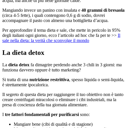
acqua, ma anche di più nelle giornate calde.
Mangiando invece un panino con insalata e
40 grammi di bresaola
(circa 4-5 fette), i quali contengono 0,6 g di sodio, dovrei
accompagnare il pasto con almeno una bottiglietta d’acqua.
Per approfondire il tema dieta e sale, che mette in pericolo in 95%
degli italiani ogni giorno, ecco l’articolo ad hoc che fa per te >>
Il
sale nella dieta: la verità che sconvolge il mondo
La dieta detox
La
dieta detox
fa dimagrire perdendo anche 3 chili in 3 giorni: ma
funziona davvero oppure è tutto marketing?
Si tratta di una
nutrizione restrittiva
, spesso liquida o semi-liquida,
è strettamente ipocalorica.
Il segreto di questa dieta per raggiungere il tuo obiettivo non è tanto
creare centrifugati miracolosi o eliminare i cibi industriali, ma la
presa di coscienza della tua giornata alimentare.
I
tre fattori fondamentali per purificarsi
sono:
Mangiare bene (cibi di qualità e di stagione)