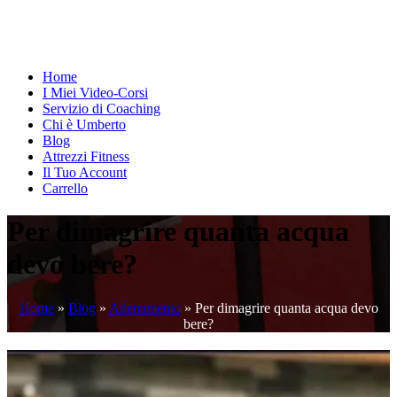
Home
I Miei Video-Corsi
Servizio di Coaching
Chi è Umberto
Blog
Attrezzi Fitness
Il Tuo Account
Carrello
Per dimagrire quanta acqua
devo bere?
Home
»
Blog
»
Allenamento
»
Per dimagrire quanta acqua devo
bere?