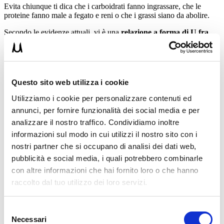
Evita chiunque ti dica che i carboidrati fanno ingrassare, che le
proteine fanno male a fegato e reni o che i grassi siano da abolire.
Secondo le evidenze attuali, vi è una
relazione a forma di U fra
introito di carboidrati e mortalità
: questa aumenta con apporto
inferiore al 40% delle calorie dai carboidrati oppure con apporto
superiore al 65%, con una percentuale del 50% circa come quella
associata alla più bassa mortalità.
Questo sito web utilizza i cookie
Un
50% dell’energia totale derivante da carboidrati
significa
che, posta una dieta con 2000 kcal per mantenere il peso, circa 1000
Utilizziamo i cookie per personalizzare contenuti ed
devono derivare da carboidrati (250 g).
annunci, per fornire funzionalità dei social media e per
Nel pratico 250 g di carboidrati equivalgono a qualcosa come circa
analizzare il nostro traffico. Condividiamo inoltre
400 g di frutta, circa mezzo kg di verdure, 100 g di riso, 100 g di
informazioni sul modo in cui utilizzi il nostro sito con i
pane integrale, 50 g di avena.
nostri partner che si occupano di analisi dei dati web,
Bisogna
ridurre al minimo invece gli zuccheri semplici aggiunti
,
pubblicità e social media, i quali potrebbero combinarle
che apportano “calorie vuote” senza nutrienti positivi per la salute.
con altre informazioni che hai fornito loro o che hanno
raccolto dal tuo utilizzo dei loro servizi.
Il peggiore errore da NON fare
Il peggiore errore da non fare, ma che ormai fanno in tanti, è quello
Selezione
di
non tenere conto delle calorie nascoste
o “non registrate”.
Necessari
del