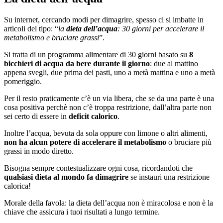
Su internet, cercando modi per dimagrire, spesso ci si imbatte in
articoli del tipo: “
la
dieta dell’acqua
: 30 giorni per accelerare il
metabolismo e bruciare grassi
”.
Si tratta di un programma alimentare di 30 giorni basato su
8
bicchieri di acqua da bere durante il giorno
: due al mattino
appena svegli, due prima dei pasti, uno a metà mattina e uno a metà
pomeriggio.
Per il resto praticamente c’è un via libera, che se da una parte è una
cosa positiva perchè non c’è troppa restrizione, dall’altra parte non
sei certo di essere in
deficit calorico
.
Inoltre l’acqua, bevuta da sola oppure con limone o altri alimenti,
non ha alcun potere di accelerare il metabolismo
o bruciare più
grassi in modo diretto.
Bisogna sempre contestualizzare ogni cosa, ricordandoti che
qualsiasi dieta al mondo fa dimagrire
se instauri una restrizione
calorica!
Morale della favola: la dieta dell’acqua non è miracolosa e non è la
chiave che assicura i tuoi risultati a lungo termine.