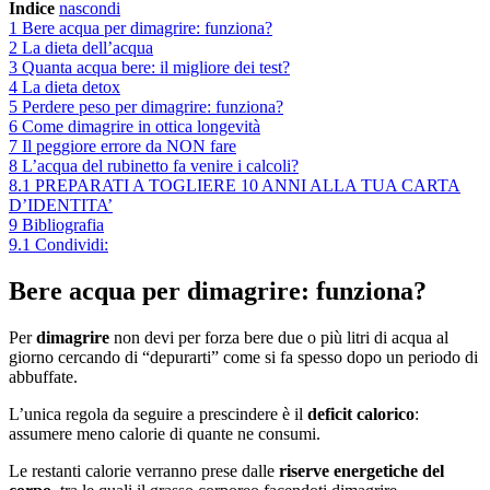
Indice
nascondi
1
Bere acqua per dimagrire: funziona?
2
La dieta dell’acqua
3
Quanta acqua bere: il migliore dei test?
4
La dieta detox
5
Perdere peso per dimagrire: funziona?
6
Come dimagrire in ottica longevità
7
Il peggiore errore da NON fare
8
L’acqua del rubinetto fa venire i calcoli?
8.1
PREPARATI A TOGLIERE 10 ANNI ALLA TUA CARTA
D’IDENTITA’
9
Bibliografia
9.1
Condividi:
Bere acqua per dimagrire: funziona?
Per
dimagrire
non devi per forza bere due o più litri di acqua al
giorno cercando di “depurarti” come si fa spesso dopo un periodo di
abbuffate.
L’unica regola da seguire a prescindere è il
deficit calorico
:
assumere meno calorie di quante ne consumi.
Le restanti calorie verranno prese dalle
riserve energetiche del