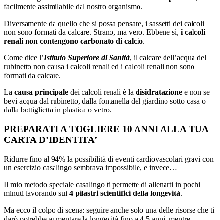
facilmente assimilabile dal nostro organismo.
Diversamente da quello che si possa pensare, i sassetti dei calcoli
non sono formati da calcare. Strano, ma vero. Ebbene sì,
i calcoli
renali non contengono carbonato di calcio
.
Come dice l’
Istituto Superiore di Sanità
, il calcare dell’acqua del
rubinetto non causa i calcoli renali ed i calcoli renali non sono
formati da calcare.
La
causa principale
dei calcoli renali è la
disidratazione
e non se
bevi acqua dal rubinetto, dalla fontanella del giardino sotto casa o
dalla bottiglietta in plastica o vetro.
PREPARATI A TOGLIERE 10 ANNI ALLA TUA
CARTA D’IDENTITA’
Ridurre fino al 94% la possibilità di eventi cardiovascolari gravi con
un esercizio casalingo sembrava impossibile, e invece…
Il mio metodo speciale casalingo ti permette di allenarti in pochi
minuti lavorando sui
4 pilastri scientifici della longevità
.
Ma ecco il colpo di scena: seguire anche solo una delle risorse che ti
darò potrebbe aumentare la longevità fino a 4,5 anni, mentre