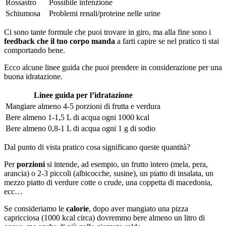
Rossastro
Possibile infenzione
Schiumosa
Problemi renali/proteine nelle urine
Ci sono tante formule che puoi trovare in giro, ma alla fine sono i
feedback che il tuo corpo manda
a farti capire se nel pratico ti stai
comportando bene.
Ecco alcune linee guida che puoi prendere in considerazione per una
buona idratazione.
Linee guida per l’idratazione
Mangiare almeno 4-5 porzioni di frutta e verdura
Bere almeno 1-1,5 L di acqua ogni 1000 kcal
Bere almeno 0,8-1 L di acqua ogni 1 g di sodio
Dal punto di vista pratico cosa significano queste quantità?
Per
porzioni
si intende, ad esempio, un frutto intero (mela, pera,
arancia) o 2-3 piccoli (albicocche, susine), un piatto di insalata, un
mezzo piatto di verdure cotte o crude, una coppetta di macedonia,
ecc…
Se consideriamo le
calorie
, dopo aver mangiato una pizza
capricciosa (1000 kcal circa) dovremmo bere almeno un litro di