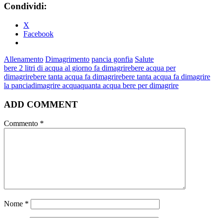
Condividi:
X
Facebook
Allenamento
Dimagrimento
pancia gonfia
Salute
bere 2 litri di acqua al giorno fa dimagrire
bere acqua per
dimagrire
bere tanta acqua fa dimagrire
bere tanta acqua fa dimagrire
la pancia
dimagrire acqua
quanta acqua bere per dimagrire
ADD COMMENT
Commento
*
Nome
*