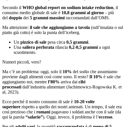
Secondo il
WHO global report on sodium intake reduction
, il
consumo medio globale di sale è
10,8 grammi al giorno
– più
del
doppio
dei
5 grammi massimi
raccomandati dall’OMS.
Ma attenzione:
il sale che aggiungiamo a tavola
(sull’insalata o sul
piatto già cotto) è solo la punta dell’iceberg.
Un
pizzico di sale
pesa circa
0,5 grammi
.
Una
saliera perforata
rilascia
0,2-0,5 grammi
a ogni
scuotimento.
Numeri piccoli, vero?
Ma c’è un problema: oggi, solo il
10%
del sodio che assumiamo
proviene dagli alimenti così come sono. Il resto?
Il 10%
è sale che
aggiungiamo noi, mentre
l’80%
arriva dai
cibi
processati
dall’industria alimentare (Jachimowicz-Rogowska K. et
al, 2023).
Ecco perché il nostro consumo di sale è
10-20 volte
superiore
rispetto a quello dei nostri antenati. Un tempo, il sale era
così prezioso che i
romani
pagavano i soldati anche con il sale (da
qui la parola
“salario”
). Oggi, invece, il problema è l’
eccesso
.
Per gli
adulti sani
, la quantità
raccomandata
è di
meno di 5