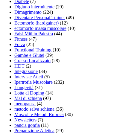
Diabete
(7)
Digiuno intermittente
(29)
Dimagrimento
(224)
Diventare Personal Trainer
(49)
Ectomorfo (hardgainer)
(12)
ectomorfo massa muscolare
(10)
Falsi Miti in Palestra
(44)
Fitness
(47)
Forza
(25)
Functional Training
(10)
Gambe e Glutei
(39)
Grasso Localizzato
(28)
HDT
(2)
Integrazione
(34)
Interviste Atleti
(5)
Ipertrofia Muscolare
(232)
Longevità
(31)
Lotta al Doping
(14)
Mal di schiena
(97)
menopausa
(4)
metodo salva schiena
(36)
Muscoli e Metodi Rubrica
(30)
Newsletters
(7)
pancia gonfia
(11)
Preparazione Atletica
(29)