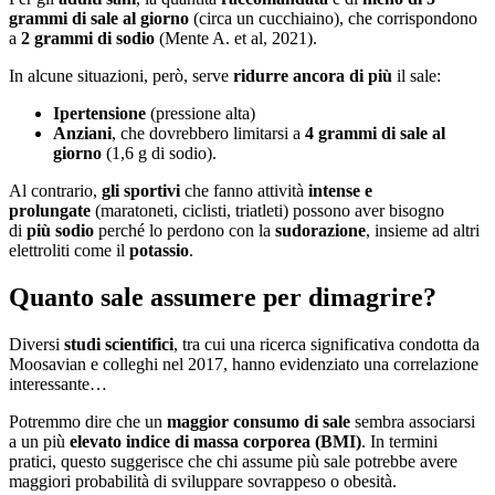
grammi di sale al giorno
(circa un cucchiaino), che corrispondono
a
2 grammi di sodio
(Mente A. et al, 2021).
In alcune situazioni, però, serve
ridurre ancora di più
il sale:
Ipertensione
(pressione alta)
Anziani
, che dovrebbero limitarsi a
4 grammi di sale al
giorno
(1,6 g di sodio).
Al contrario,
gli sportivi
che fanno attività
intense e
prolungate
(maratoneti, ciclisti, triatleti) possono aver bisogno
di
più sodio
perché lo perdono con la
sudorazione
, insieme ad altri
elettroliti come il
potassio
.
Quanto sale assumere per dimagrire?
Diversi
studi scientifici
, tra cui una ricerca significativa condotta da
Moosavian e colleghi nel 2017, hanno evidenziato una correlazione
interessante…
Potremmo dire che un
maggior consumo di sale
sembra associarsi
a un più
elevato indice di massa corporea (BMI)
. In termini
pratici, questo suggerisce che chi assume più sale potrebbe avere
maggiori probabilità di sviluppare sovrappeso o obesità.