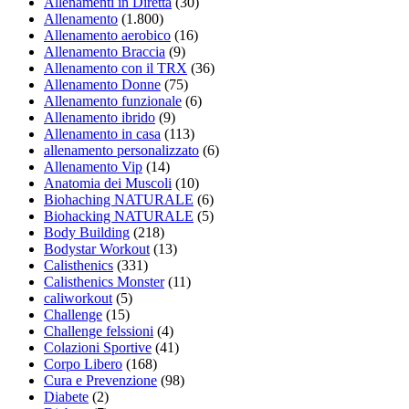
Allenamenti in Diretta
(30)
Allenamento
(1.800)
Allenamento aerobico
(16)
Allenamento Braccia
(9)
Allenamento con il TRX
(36)
Allenamento Donne
(75)
Allenamento funzionale
(6)
Allenamento ibrido
(9)
Allenamento in casa
(113)
allenamento personalizzato
(6)
Allenamento Vip
(14)
Anatomia dei Muscoli
(10)
Biohaching NATURALE
(6)
Biohacking NATURALE
(5)
Body Building
(218)
Bodystar Workout
(13)
Calisthenics
(331)
Calisthenics Monster
(11)
caliworkout
(5)
Challenge
(15)
Challenge felssioni
(4)
Colazioni Sportive
(41)
Corpo Libero
(168)
Cura e Prevenzione
(98)
Diabete
(2)