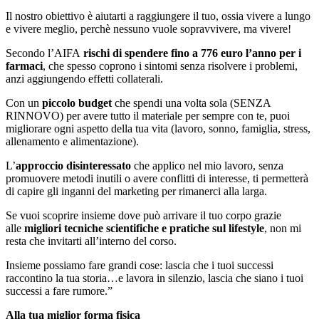
Il nostro obiettivo è aiutarti a raggiungere il tuo, ossia vivere a lungo
e vivere meglio, perchè nessuno vuole sopravvivere, ma vivere!
Secondo l’AIFA
rischi di spendere fino a 776 euro l’anno per i
farmaci
, che spesso coprono i sintomi senza risolvere i problemi,
anzi aggiungendo effetti collaterali.
Con un
piccolo budget
che spendi una volta sola (SENZA
RINNOVO) per avere tutto il materiale per sempre con te, puoi
migliorare ogni aspetto della tua vita (lavoro, sonno, famiglia, stress,
allenamento e alimentazione).
L’
approccio disinteressato
che applico nel mio lavoro, senza
promuovere metodi inutili o avere conflitti di interesse, ti permetterà
di capire gli inganni del marketing per rimanerci alla larga.
Se vuoi scoprire insieme dove può arrivare il tuo corpo grazie
alle
migliori tecniche scientifiche e pratiche sul lifestyle
, non mi
resta che invitarti all’interno del corso.
Insieme possiamo fare grandi cose: lascia che i tuoi successi
raccontino la tua storia…e lavora in silenzio, lascia che siano i tuoi
successi a fare rumore.”
Alla tua miglior forma fisica