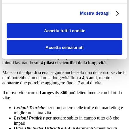
Ricorda:
non serve eliminare il sale
, ma essere consapevoli di
quanto ne assumi e bilanciarlo con il potassio. Piccole attenzioni
Mostra dettagli
quotidiane fanno già la differenza!
PREPARATI A TOGLIERE 10 ANNI ALLA TUA
Accetta tutti i cookie
CARTA D’IDENTITA’
Ridurre fino al 94% la possibilità di eventi cardiovascolari gravi con
Accetta selezionati
un esercizio casalingo sembrava impossibile, e invece…
Il mio metodo speciale casalingo ti permette di allenarti in pochi
minuti lavorando sui
4 pilastri scientifici della longevità
.
Ma ecco il colpo di scena: seguire anche solo una delle risorse che ti
darò potrebbe aumentare la longevità fino a 4,5 anni, mentre
adottarne due potrebbe aggiungere fino a 7 anni di vita.
Il nuovo videocorso
Longevity 360
può letteralmente cambiarti la
vita:
Lezioni Teoriche
per non cadere nelle truffe del marketing e
migliorare la tua vita
Lezioni Pratiche
per mettere subito in campo tutto ciò che
impari
Oltre 100 Slides Ufficiali
e +50 Riferimenti Scientifici di