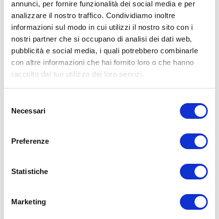
annunci, per fornire funzionalità dei social media e per
Attenzione ai cibi trasformati: non solo quelli ovviamente salati
analizzare il nostro traffico. Condividiamo inoltre
come patatine e salatini. Anche i dolci industriali contengono tanto
informazioni sul modo in cui utilizzi il nostro sito con i
sale! Per esempio:
nostri partner che si occupano di analisi dei dati web,
150g di patatine fritte
: 875mg di sale
pubblicità e social media, i quali potrebbero combinarle
1 donut al cioccolato
: 1025mg di sale (più delle patatine!)
con altre informazioni che hai fornito loro o che hanno
Perché usano tanto sale nell’industria?
raccolto dal tuo utilizzo dei loro servizi.
Esalta la dolcezza (nei dolci)
Copre i sapori sgradevoli dei processi industriali
Selezione
Conserva meglio i prodotti
Necessari
del
Un
muffin fatto in casa
può essere senza sale, ma uno industriale
consenso
no: avrebbe un retrogusto amaro senza il sale aggiunto.
Preferenze
Cosa puoi fare?
Mangia più frutta e verdura fresche (fonti naturali di potassio)
Statistiche
Non aggiungere sale alle verdure (altrimenti perdi l’effetto
diuretico)
Fai attenzione anche ai dolci industriali
Quando mangi qualcosa di salato, abbinalo a cibi ricchi di
Marketing
potassio