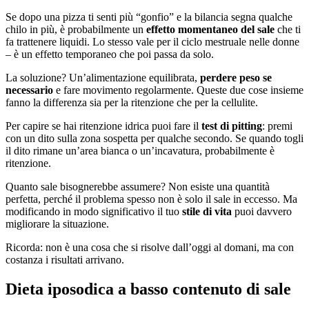
Se dopo una pizza ti senti più “gonfio” e la bilancia segna qualche
chilo in più, è probabilmente un
effetto momentaneo del sale
che ti
fa trattenere liquidi. Lo stesso vale per il ciclo mestruale nelle donne
– è un effetto temporaneo che poi passa da solo.
La soluzione? Un’alimentazione equilibrata,
perdere peso se
necessario
e fare movimento regolarmente. Queste due cose insieme
fanno la differenza sia per la ritenzione che per la cellulite.
Per capire se hai ritenzione idrica puoi fare il
test di pitting
: premi
con un dito sulla zona sospetta per qualche secondo. Se quando togli
il dito rimane un’area bianca o un’incavatura, probabilmente è
ritenzione.
Quanto sale bisognerebbe assumere? Non esiste una quantità
perfetta, perché il problema spesso non è solo il sale in eccesso. Ma
modificando in modo significativo il tuo
stile di vita
puoi davvero
migliorare la situazione.
Ricorda: non è una cosa che si risolve dall’oggi al domani, ma con
costanza i risultati arrivano.
Dieta iposodica a basso contenuto di sale