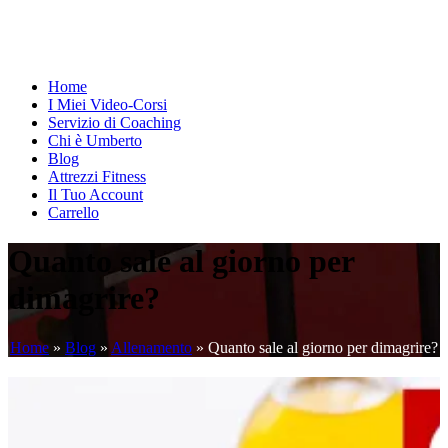
Home
I Miei Video-Corsi
Servizio di Coaching
Chi è Umberto
Blog
Attrezzi Fitness
Il Tuo Account
Carrello
Quanto sale al giorno per
dimagrire?
Home
»
Blog
»
Allenamento
»
Quanto sale al giorno per dimagrire?