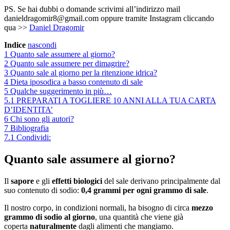
PS. Se hai dubbi o domande scrivimi all’indirizzo mail
danieldragomir8@gmail.com oppure tramite Instagram cliccando
qua >>
Daniel Dragomir
Indice
nascondi
1
Quanto sale assumere al giorno?
2
Quanto sale assumere per dimagrire?
3
Quanto sale al giorno per la ritenzione idrica?
4
Dieta iposodica a basso contenuto di sale
5
Qualche suggerimento in più…
5.1
PREPARATI A TOGLIERE 10 ANNI ALLA TUA CARTA
D’IDENTITA’
6
Chi sono gli autori?
7
Bibliografia
7.1
Condividi:
Quanto sale assumere al giorno?
Il
sapore
e gli
effetti biologici
del sale derivano principalmente dal
suo contenuto di sodio:
0,4 grammi per ogni grammo di sale
.
Il nostro corpo, in condizioni normali, ha bisogno di circa
mezzo
grammo di sodio al giorno
, una quantità che viene già
coperta
naturalmente
dagli alimenti che mangiamo.