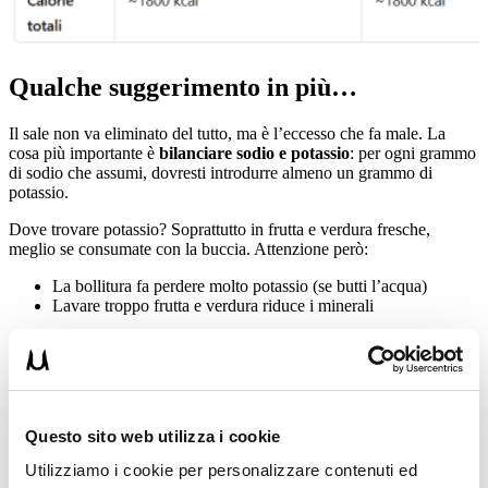
Qualche suggerimento in più…
Il sale non va eliminato del tutto, ma è l’eccesso che fa male. La
cosa più importante è
bilanciare sodio e potassio
: per ogni grammo
di sodio che assumi, dovresti introdurre almeno un grammo di
potassio.
Dove trovare potassio? Soprattutto in frutta e verdura fresche,
meglio se consumate con la buccia. Attenzione però:
La bollitura fa perdere molto potassio (se butti l’acqua)
Lavare troppo frutta e verdura riduce i minerali
Quando assumi
più potassio che sodio
:
✅ Aumenta la diuresi
✅ Diminuisce la ritenzione idrica
✅ Si abbassa la pressione
Questo sito web utilizza i cookie
Al contrario, con
più sodio che potassio
:
❌ Ritenzione idrica
Utilizziamo i cookie per personalizzare contenuti ed
❌ Pressione più alta