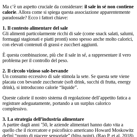
Ma c’è un aspetto cruciale da considerare:
il sale in sé non contiene
calorie
. Allora come si spiega questa associazione apparentemente
paradossale? Ecco i fattori chiave:
1. Il contesto alimentare del sale
Gli alimenti particolarmente ricchi di sale (come snack salati, salumi,
formaggi stagionati e piatti pronti) sono spesso anche molto calorici,
con elevati contenuti di grassi e zuccheri aggiunti.
È questa combinazione, più che il sale in sé, a rappresentare il vero
problema per il controllo del peso.
2. Il circolo vizioso sale-bevande
Un consumo eccessivo di sale stimola la sete. Se questa sete viene
placata con bevande zuccherate (soft drink, succhi di frutta, energy
drink), si introducono calorie “liquide”.
Queste calorie il nostro sistema di regolazione dell’appetito fatica a
registrare adeguatamente, portando a un surplus calorico
complessivo.
3. La strategia dell’industria alimentare
A partire dagli anni ’50, le aziende alimentari hanno dato vita a
quello che il ricercatore e psicofisico americano Howard Moskowitz
definì “punto di piacere sensoriale” (bliss point). (Rao P. et al, 2018)