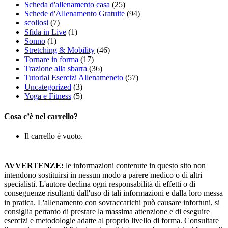
Scheda d'allenamento casa
(25)
Schede d'Allenamento Gratuite
(94)
scoliosi
(7)
Sfida in Live
(1)
Sonno
(1)
Stretching & Mobility
(46)
Tornare in forma
(17)
Trazione alla sbarra
(36)
Tutorial Esercizi Allenameneto
(57)
Uncategorized
(3)
Yoga e Fitness
(5)
Cosa c’è nel carrello?
Il carrello è vuoto.
AVVERTENZE:
le informazioni contenute in questo sito non
intendono sostituirsi in nessun modo a parere medico o di altri
specialisti. L'autore declina ogni responsabilità di effetti o di
conseguenze risultanti dall'uso di tali informazioni e dalla loro messa
in pratica. L'allenamento con sovraccarichi può causare infortuni, si
consiglia pertanto di prestare la massima attenzione e di eseguire
esercizi e metodologie adatte al proprio livello di forma. Consultare