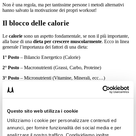
Non è una regola, ma per tantissime persone i metodi alternativi
hanno salvato la motivazione dei propri workout!
Il blocco delle calorie
Le
calorie
sono un aspetto fondamentale, se non il più importante,
alla base di una
dieta per crescere muscolarmente
. Ecco in linea
generale l’importanza dei fattori di una dieta:
1° Posto
– Bilancio Energetico (Calorie)
2° Posto
– Macronutrienti (Grassi, Carbo, Proteine)
3° Posto
– Micronutrienti (Vitamine, Minerali, ecc…)
4° Posto
– Timing dei Nutrienti (Orario di Assunzione degli
Alimenti)
5° Posto
– Supplementi/Integratori
Questo sito web utilizza i cookie
Tantissime persone si concentrano sui fattori che meno incidono
sulla salute e sui risultati, perdendo di vista tutto il
contesto
! Molte
Utilizziamo i cookie per personalizzare contenuti ed
persone dopo aver letto che la
vitamina D
ha molti effetti positivi
annunci, per fornire funzionalità dei social media e per
iniziano la dieta con
integratori
di questa vitamina, fregandosene di
analizzare il nostro traffico. Condividiamo inoltre