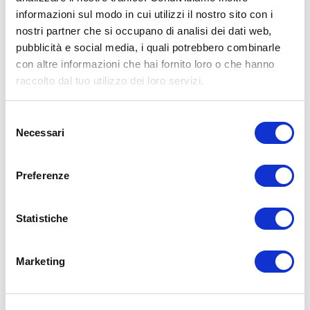
tutto il resto. Il risultato?
Zero risultati
!
informazioni sul modo in cui utilizzi il nostro sito con i
A meno che tu non abbia particolari problemi oppure particolari
nostri partner che si occupano di analisi dei dati web,
carenze, una dieta equilibrata e completa senza troppe seghe mentali
pubblicità e social media, i quali potrebbero combinarle
è la strada più corretta.
con altre informazioni che hai fornito loro o che hanno
Parlando di calorie, per ottenere una
crescita muscolare moderata
raccolto dal tuo utilizzo dei loro servizi.
(senza accumulare troppo grasso) basta aumentare del 10% le Kcal
ogni mese. Un
aumento graduale di calorie
è la strada più sana e
giusta.
Selezione
Necessari
Per mantenere le tue cellule sane, giovani e in salute, ti consiglio
del
ogni 2-3 mesi di inserire 3 o 4 settimane di
consenso
normocalorica/ipocalorica
, perché alternare fasi iper-caloriche a
fasi ipo-caloriche è la via per vivere bene e migliorare sempre.
Preferenze
Qui sotto trovi un riepilogo con
7 fattori importanti che possono
limitare la tua crescita muscolare
.
Statistiche
Marketing