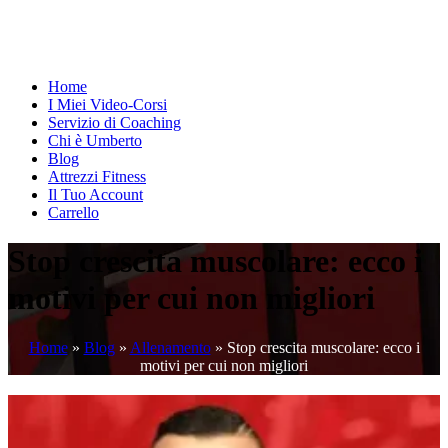
Home
I Miei Video-Corsi
Servizio di Coaching
Chi è Umberto
Blog
Attrezzi Fitness
Il Tuo Account
Carrello
Stop crescita muscolare: ecco i
motivi per cui non migliori
Home
»
Blog
»
Allenamento
»
Stop crescita muscolare: ecco i
motivi per cui non migliori