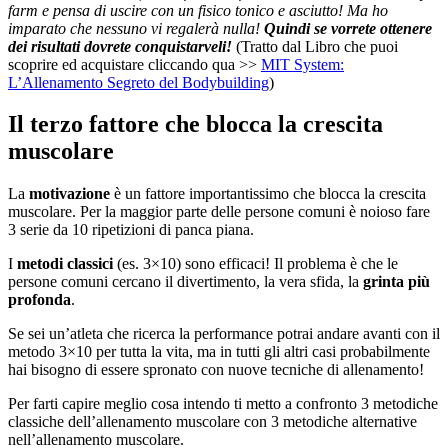
farm e pensa di uscire con un fisico tonico e asciutto! Ma ho
imparato che nessuno vi regalerà nulla!
Quindi se vorrete ottenere
dei risultati dovrete conquistarveli!
(Tratto dal Libro che puoi
scoprire ed acquistare cliccando qua >>
MIT System:
L’Allenamento Segreto del Bodybuilding
)
Il terzo fattore che blocca la crescita
muscolare
La
motivazione
è un fattore importantissimo che blocca la crescita
muscolare. Per la maggior parte delle persone comuni è noioso fare
3 serie da 10 ripetizioni di panca piana.
I
metodi classici
(es. 3×10) sono efficaci! Il problema è che le
persone comuni cercano il divertimento, la vera sfida, la
grinta più
profonda
.
Se sei un’atleta che ricerca la performance potrai andare avanti con il
metodo 3×10 per tutta la vita, ma in tutti gli altri casi probabilmente
hai bisogno di essere spronato con nuove tecniche di allenamento!
Per farti capire meglio cosa intendo ti metto a confronto 3 metodiche
classiche dell’allenamento muscolare con 3 metodiche alternative
nell’allenamento muscolare.