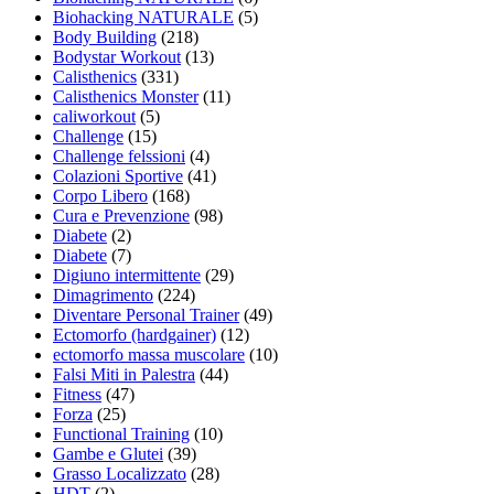
Biohacking NATURALE
(5)
Body Building
(218)
Bodystar Workout
(13)
Calisthenics
(331)
Calisthenics Monster
(11)
caliworkout
(5)
Challenge
(15)
Challenge felssioni
(4)
Colazioni Sportive
(41)
Corpo Libero
(168)
Cura e Prevenzione
(98)
Diabete
(2)
Diabete
(7)
Digiuno intermittente
(29)
Dimagrimento
(224)
Diventare Personal Trainer
(49)
Ectomorfo (hardgainer)
(12)
ectomorfo massa muscolare
(10)
Falsi Miti in Palestra
(44)
Fitness
(47)
Forza
(25)
Functional Training
(10)
Gambe e Glutei
(39)
Grasso Localizzato
(28)
HDT
(2)