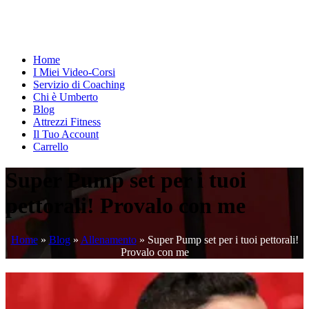
Home
I Miei Video-Corsi
Servizio di Coaching
Chi è Umberto
Blog
Attrezzi Fitness
Il Tuo Account
Carrello
Super Pump set per i tuoi
pettorali! Provalo con me
Home
»
Blog
»
Allenamento
»
Super Pump set per i tuoi pettorali!
Provalo con me