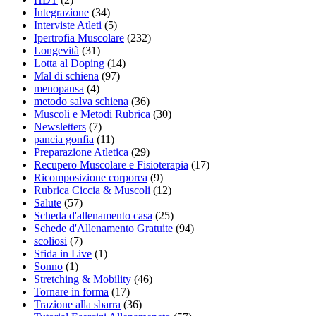
Integrazione
(34)
Interviste Atleti
(5)
Ipertrofia Muscolare
(232)
Longevità
(31)
Lotta al Doping
(14)
Mal di schiena
(97)
menopausa
(4)
metodo salva schiena
(36)
Muscoli e Metodi Rubrica
(30)
Newsletters
(7)
pancia gonfia
(11)
Preparazione Atletica
(29)
Recupero Muscolare e Fisioterapia
(17)
Ricomposizione corporea
(9)
Rubrica Ciccia & Muscoli
(12)
Salute
(57)
Scheda d'allenamento casa
(25)
Schede d'Allenamento Gratuite
(94)
scoliosi
(7)
Sfida in Live
(1)
Sonno
(1)
Stretching & Mobility
(46)
Tornare in forma
(17)
Trazione alla sbarra
(36)