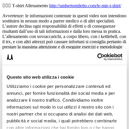
🏋🏻‍♂️ T-shirt Allenamento
http://umbertomiletto.com/le-mie-t-shirt/
Avvertenze: le informazioni contenute in questi video non intendono
sostituirsi in nessun modo a parere medico o di altri specialisti.
L’autore declina ogni responsabilità di effetti o di conseguenze
risultanti dall’uso di tali informazioni e dalla loro messa in pratica.
L’allenamento con sovraccarichi, a corpo libero, con i kettlebell, con
il trx, e con altri attrezzi può causare infortuni si consiglia pertanto di
prestare la massima attenzione e di eseguire esercizi e metodologie
adatte al proprio livello di forma. Consultare il proprio medico di
fiducia prima di intraprendere qualsiasi forma di attività fisica o
regime alimentare.
Condividi:
Questo sito web utilizza i cookie
X
Utilizziamo i cookie per personalizzare contenuti ed
Facebook
annunci, per fornire funzionalità dei social media e per
analizzare il nostro traffico. Condividiamo inoltre
Allenamento
informazioni sul modo in cui utilizzi il nostro sito con i
pettorali
pump set
nostri partner che si occupano di analisi dei dati web,
ADD COMMENT
pubblicità e social media, i quali potrebbero combinarle
con altre informazioni che hai fornito loro o che hanno