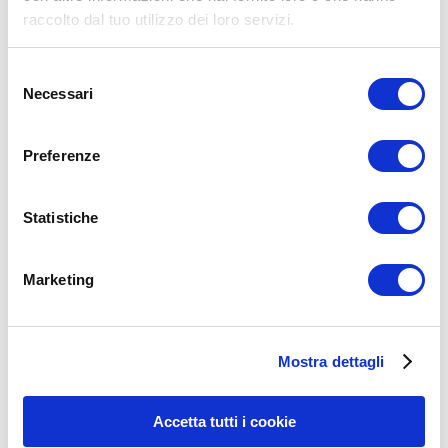
Commento
*
raccolto dal tuo utilizzo dei loro servizi.
Selezione
Necessari
del
consenso
Preferenze
Nome
*
Email
*
Statistiche
Sito web
Marketing
15WORKOUT SCARICA ORA
Mostra dettagli
Accetta tutti i cookie