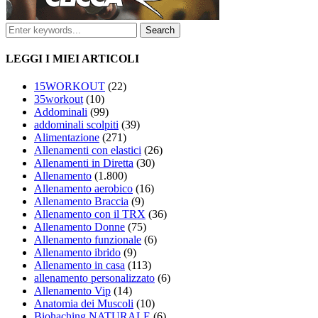
LEGGI I MIEI ARTICOLI
15WORKOUT
(22)
35workout
(10)
Addominali
(99)
addominali scolpiti
(39)
Alimentazione
(271)
Allenamenti con elastici
(26)
Allenamenti in Diretta
(30)
Allenamento
(1.800)
Allenamento aerobico
(16)
Allenamento Braccia
(9)
Allenamento con il TRX
(36)
Allenamento Donne
(75)
Allenamento funzionale
(6)
Allenamento ibrido
(9)
Allenamento in casa
(113)
allenamento personalizzato
(6)
Allenamento Vip
(14)
Anatomia dei Muscoli
(10)
Biohaching NATURALE
(6)