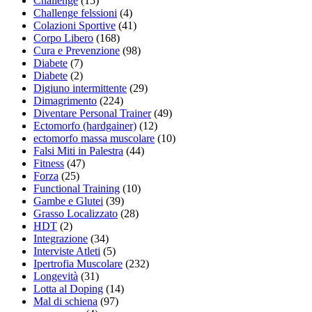
Challenge
(15)
Challenge felssioni
(4)
Colazioni Sportive
(41)
Corpo Libero
(168)
Cura e Prevenzione
(98)
Diabete
(7)
Diabete
(2)
Digiuno intermittente
(29)
Dimagrimento
(224)
Diventare Personal Trainer
(49)
Ectomorfo (hardgainer)
(12)
ectomorfo massa muscolare
(10)
Falsi Miti in Palestra
(44)
Fitness
(47)
Forza
(25)
Functional Training
(10)
Gambe e Glutei
(39)
Grasso Localizzato
(28)
HDT
(2)
Integrazione
(34)
Interviste Atleti
(5)
Ipertrofia Muscolare
(232)
Longevità
(31)
Lotta al Doping
(14)
Mal di schiena
(97)