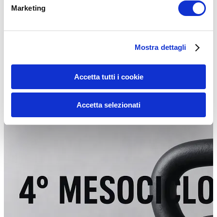
Marketing
4° MESOCICLO – ALLENAMENTO 2 – CIRCUITI
METABOLICI HIIT CON KETTLEBELL
Mostra dettagli
Circuito Metabolico con Kettlebell | Potenza, Coordinazione e Forza
Funzionale Se cerchi un allenamento che unisca forza, controllo e
intensità,…
Accetta tutti i cookie
Leggi tutto
ALLENAMENTO
Accetta selezionati