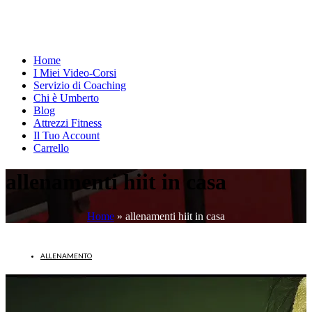
Home
I Miei Video-Corsi
Servizio di Coaching
Chi è Umberto
Blog
Attrezzi Fitness
Il Tuo Account
Carrello
allenamenti hiit in casa
Home
»
allenamenti hiit in casa
ALLENAMENTO