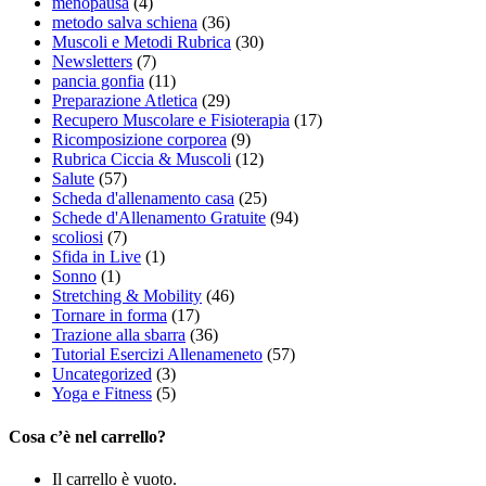
menopausa
(4)
metodo salva schiena
(36)
Muscoli e Metodi Rubrica
(30)
Newsletters
(7)
pancia gonfia
(11)
Preparazione Atletica
(29)
Recupero Muscolare e Fisioterapia
(17)
Ricomposizione corporea
(9)
Rubrica Ciccia & Muscoli
(12)
Salute
(57)
Scheda d'allenamento casa
(25)
Schede d'Allenamento Gratuite
(94)
scoliosi
(7)
Sfida in Live
(1)
Sonno
(1)
Stretching & Mobility
(46)
Tornare in forma
(17)
Trazione alla sbarra
(36)
Tutorial Esercizi Allenameneto
(57)
Uncategorized
(3)
Yoga e Fitness
(5)
Cosa c’è nel carrello?
Il carrello è vuoto.