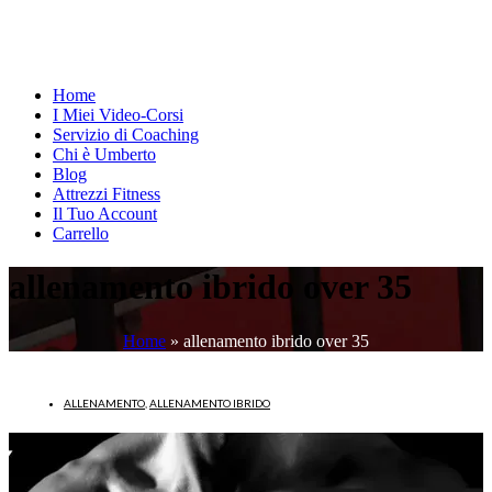
Home
I Miei Video-Corsi
Servizio di Coaching
Chi è Umberto
Blog
Attrezzi Fitness
Il Tuo Account
Carrello
allenamento ibrido over 35
Home
»
allenamento ibrido over 35
ALLENAMENTO
,
ALLENAMENTO IBRIDO