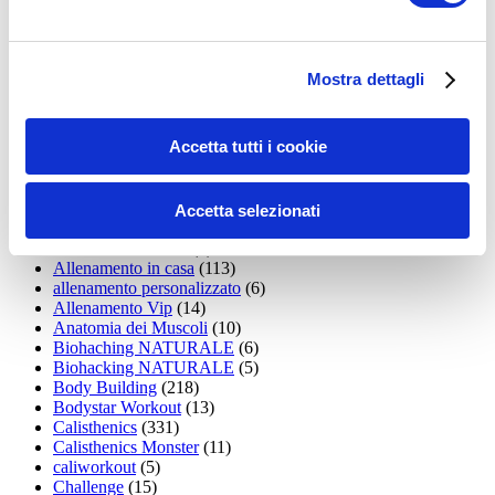
35workout
(10)
Addominali
(99)
addominali scolpiti
(39)
Alimentazione
(271)
Mostra dettagli
Allenamenti con elastici
(26)
Allenamenti in Diretta
(30)
Allenamento
(1.800)
Accetta tutti i cookie
Allenamento aerobico
(16)
Allenamento Braccia
(9)
Allenamento con il TRX
(36)
Allenamento Donne
(75)
Accetta selezionati
Allenamento funzionale
(6)
Allenamento ibrido
(9)
Allenamento in casa
(113)
allenamento personalizzato
(6)
Allenamento Vip
(14)
Anatomia dei Muscoli
(10)
Biohaching NATURALE
(6)
Biohacking NATURALE
(5)
Body Building
(218)
Bodystar Workout
(13)
Calisthenics
(331)
Calisthenics Monster
(11)
caliworkout
(5)
Challenge
(15)