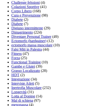
Challenge felssioni
(4)
Colazioni Sportive
(41)
Corpo Libero
(168)
Cura e Prevenzione
(98)
Diabete
(2)
Diabete
(7)
Digiuno intermittente
(29)
Dimagrimento
(224)
Diventare Personal Trainer
(49)
Ectomorfo (hardgainer)
(12)
ectomorfo massa muscolare
(10)
Falsi Miti in Palestra
(44)
Fitness
(47)
Forza
(25)
Functional Training
(10)
Gambe e Glutei
(39)
Grasso Localizzato
(28)
HDT
(2)
Integrazione
(34)
Interviste Atleti
(5)
Ipertrofia Muscolare
(232)
Longevità
(31)
Lotta al Doping
(14)
Mal di schiena
(97)
menopausa
(4)