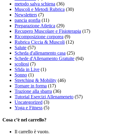
metodo salva schiena
(36)
Muscoli e Metodi Rubrica
(30)
Newsletters
(7)
pancia gonfia
(11)
Preparazione Atletica
(29)
Recupero Muscolare e Fisioterapia
(17)
Ricomposizione corporea
(9)
Rubrica Ciccia & Muscoli
(12)
Salute
(57)
Scheda d'allenamento casa
(25)
Schede d'Allenamento Gratuite
(94)
scoliosi
(7)
Sfida in Live
(1)
Sonno
(1)
Stretching & Mobility
(46)
Tornare in forma
(17)
Trazione alla sbarra
(36)
Tutorial Esercizi Allenameneto
(57)
Uncategorized
(3)
Yoga e Fitness
(5)
Cosa c’è nel carrello?
Il carrello è vuoto.