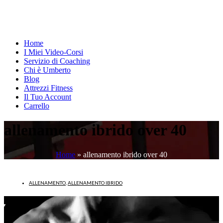
Home
I Miei Video-Corsi
Servizio di Coaching
Chi è Umberto
Blog
Attrezzi Fitness
Il Tuo Account
Carrello
allenamento ibrido over 40
Home
»
allenamento ibrido over 40
ALLENAMENTO
,
ALLENAMENTO IBRIDO