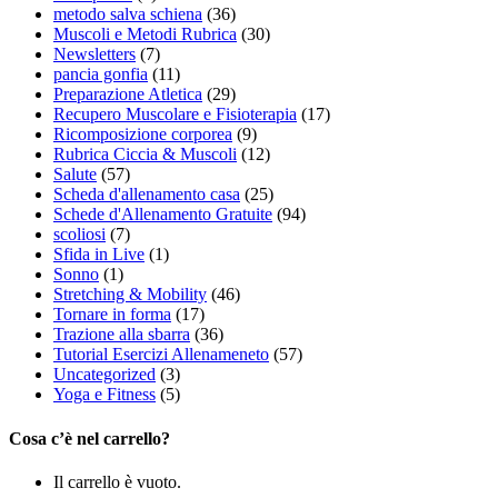
metodo salva schiena
(36)
Muscoli e Metodi Rubrica
(30)
Newsletters
(7)
pancia gonfia
(11)
Preparazione Atletica
(29)
Recupero Muscolare e Fisioterapia
(17)
Ricomposizione corporea
(9)
Rubrica Ciccia & Muscoli
(12)
Salute
(57)
Scheda d'allenamento casa
(25)
Schede d'Allenamento Gratuite
(94)
scoliosi
(7)
Sfida in Live
(1)
Sonno
(1)
Stretching & Mobility
(46)
Tornare in forma
(17)
Trazione alla sbarra
(36)
Tutorial Esercizi Allenameneto
(57)
Uncategorized
(3)
Yoga e Fitness
(5)
Cosa c’è nel carrello?
Il carrello è vuoto.