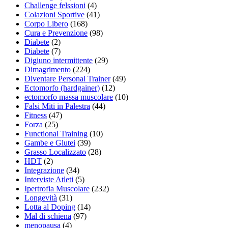
Challenge felssioni
(4)
Colazioni Sportive
(41)
Corpo Libero
(168)
Cura e Prevenzione
(98)
Diabete
(2)
Diabete
(7)
Digiuno intermittente
(29)
Dimagrimento
(224)
Diventare Personal Trainer
(49)
Ectomorfo (hardgainer)
(12)
ectomorfo massa muscolare
(10)
Falsi Miti in Palestra
(44)
Fitness
(47)
Forza
(25)
Functional Training
(10)
Gambe e Glutei
(39)
Grasso Localizzato
(28)
HDT
(2)
Integrazione
(34)
Interviste Atleti
(5)
Ipertrofia Muscolare
(232)
Longevità
(31)
Lotta al Doping
(14)
Mal di schiena
(97)
menopausa
(4)