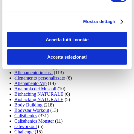
35workout
(10)
Addominali
(99)
addominali scolpiti
(39)
Alimentazione
(271)
Mostra dettagli
Allenamenti con elastici
(26)
Allenamenti in Diretta
(30)
Allenamento
(1.800)
Accetta tutti i cookie
Allenamento aerobico
(16)
Allenamento Braccia
(9)
Allenamento con il TRX
(36)
Allenamento Donne
(75)
Accetta selezionati
Allenamento funzionale
(6)
Allenamento ibrido
(9)
Allenamento in casa
(113)
allenamento personalizzato
(6)
Allenamento Vip
(14)
Anatomia dei Muscoli
(10)
Biohaching NATURALE
(6)
Biohacking NATURALE
(5)
Body Building
(218)
Bodystar Workout
(13)
Calisthenics
(331)
Calisthenics Monster
(11)
caliworkout
(5)
Challenge
(15)