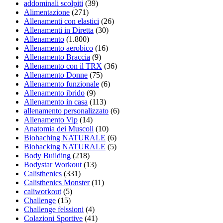
addominali scolpiti
(39)
Alimentazione
(271)
Allenamenti con elastici
(26)
Allenamenti in Diretta
(30)
Allenamento
(1.800)
Allenamento aerobico
(16)
Allenamento Braccia
(9)
Allenamento con il TRX
(36)
Allenamento Donne
(75)
Allenamento funzionale
(6)
Allenamento ibrido
(9)
Allenamento in casa
(113)
allenamento personalizzato
(6)
Allenamento Vip
(14)
Anatomia dei Muscoli
(10)
Biohaching NATURALE
(6)
Biohacking NATURALE
(5)
Body Building
(218)
Bodystar Workout
(13)
Calisthenics
(331)
Calisthenics Monster
(11)
caliworkout
(5)
Challenge
(15)
Challenge felssioni
(4)
Colazioni Sportive
(41)