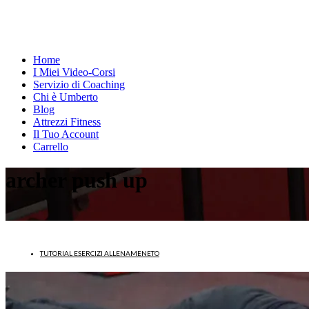
Home
I Miei Video-Corsi
Servizio di Coaching
Chi è Umberto
Blog
Attrezzi Fitness
Il Tuo Account
Carrello
archer push up
TUTORIAL ESERCIZI ALLENAMENETO