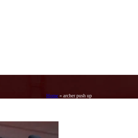
Home
»
archer push up