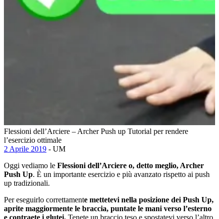
Flessioni dell’Arciere – Archer Push up Tutorial per rendere
l’esercizio ottimale
2 Aprile 2019
- UM
Oggi vediamo le
Flessioni dell’Arciere o, detto meglio, Archer
Push Up
. È un importante esercizio e più avanzato rispetto ai push
up tradizionali.
Per eseguirlo correttament
e mettetevi nella posizione dei Push Up,
aprite maggiormente le braccia, puntate le mani verso l’esterno
e contraete i glutei.
Tenete un braccio teso e spostatevi verso l’altro