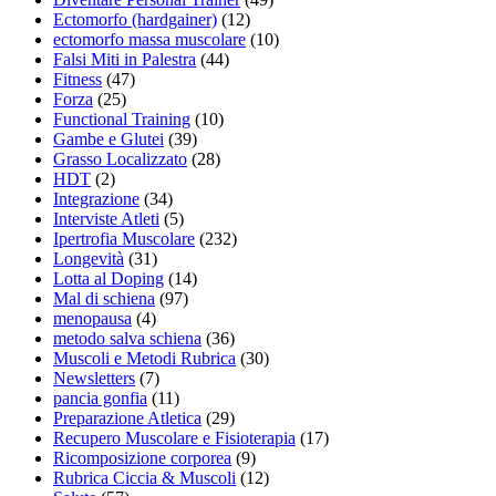
Ectomorfo (hardgainer)
(12)
ectomorfo massa muscolare
(10)
Falsi Miti in Palestra
(44)
Fitness
(47)
Forza
(25)
Functional Training
(10)
Gambe e Glutei
(39)
Grasso Localizzato
(28)
HDT
(2)
Integrazione
(34)
Interviste Atleti
(5)
Ipertrofia Muscolare
(232)
Longevità
(31)
Lotta al Doping
(14)
Mal di schiena
(97)
menopausa
(4)
metodo salva schiena
(36)
Muscoli e Metodi Rubrica
(30)
Newsletters
(7)
pancia gonfia
(11)
Preparazione Atletica
(29)
Recupero Muscolare e Fisioterapia
(17)
Ricomposizione corporea
(9)
Rubrica Ciccia & Muscoli
(12)