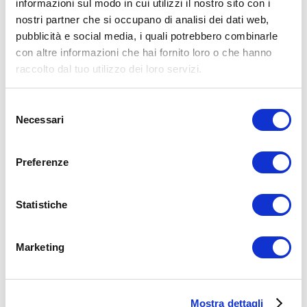
informazioni sul modo in cui utilizzi il nostro sito con i
X
Facebook
nostri partner che si occupano di analisi dei dati web,
pubblicità e social media, i quali potrebbero combinarle
con altre informazioni che hai fornito loro o che hanno
Tutorial Esercizi Allenameneto
archer push up
flessioni
push up
raccolto dal tuo utilizzo dei loro servizi.
ADD COMMENT
Selezione
Commento
*
Necessari
del
consenso
Preferenze
Statistiche
Nome
*
Marketing
Email
*
Sito web
Mostra dettagli