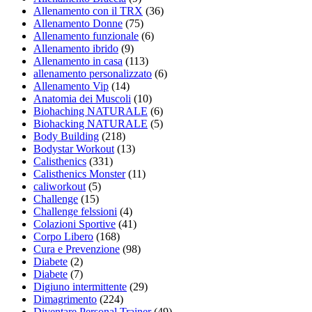
Allenamento con il TRX
(36)
Allenamento Donne
(75)
Allenamento funzionale
(6)
Allenamento ibrido
(9)
Allenamento in casa
(113)
allenamento personalizzato
(6)
Allenamento Vip
(14)
Anatomia dei Muscoli
(10)
Biohaching NATURALE
(6)
Biohacking NATURALE
(5)
Body Building
(218)
Bodystar Workout
(13)
Calisthenics
(331)
Calisthenics Monster
(11)
caliworkout
(5)
Challenge
(15)
Challenge felssioni
(4)
Colazioni Sportive
(41)
Corpo Libero
(168)
Cura e Prevenzione
(98)
Diabete
(2)
Diabete
(7)
Digiuno intermittente
(29)
Dimagrimento
(224)
Diventare Personal Trainer
(49)