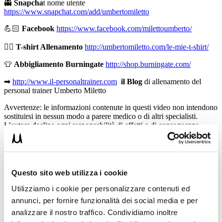
👻
Snapcha
t nome utente
https://www.snapchat.com/add/umbertomiletto
💪🏻
Facebook
https://www.facebook.com/milettoumberto/
🏋🏻
T-shirt Allenamento
http://umbertomiletto.com/le-mie-t-shirt/
👕
Abbigliamento Burningate
http://shop.burningate.com/
➡
http://www.il-personaltrainer.com
il Blog
di allenamento del
personal trainer Umberto Miletto
Avvertenze: le informazioni contenute in questi video non intendono
sostituirsi in nessun modo a parere medico o di altri specialisti.
L’autore declina ogni responsabilità di effetti o di conseguenze
risultanti dall’uso di tali informazioni e dalla loro messa in pratica.
L’allenamento con sovraccarichi, a corpo libero, con i kettlebell, con
il trx, e con altri attrezzi può causare infortuni, si consiglia pertanto
di prestare la massima attenzione e di eseguire esercizi e
metodologie adatte al proprio livello di forma. Consultare il proprio
Questo sito web utilizza i cookie
medico di fiducia prima di intraprendere qualsiasi forma di attività
fisica o regime alimentare.
Utilizziamo i cookie per personalizzare contenuti ed
annunci, per fornire funzionalità dei social media e per
Condividi:
analizzare il nostro traffico. Condividiamo inoltre