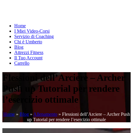
Home
I Miei Video-Corsi
Servizio di Coaching
Chi è Umberto
Blog
Attrezzi Fitness
Il Tuo Account
Carrello
Flessioni dell’Arciere – Archer
Push up Tutorial per rendere
l’esercizio ottimale
Home
»
Blog
»
Allenamento
»
Flessioni dell’Arciere – Archer Push
up Tutorial per rendere l’esercizio ottimale