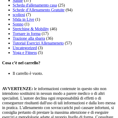
Salute
(57)
Scheda d'allenamento casa
(25)
Schede d'Allenamento Gratuite
(94)
scoliosi
(7)
Sfida in Live
(1)
Sonno
(1)
Stretching & Mobility
(46)
Tornare in forma
(17)
Trazione alla sbarra
(36)
Tutorial Esercizi Allenameneto
(57)
Uncategorized
(3)
Yoga e Fitness
(5)
Cosa c’è nel carrello?
Il carrello è vuoto.
AVVERTENZE:
le informazioni contenute in questo sito non
intendono sostituirsi in nessun modo a parere medico o di altri
specialisti. L'autore declina ogni responsabilità di effetti o di
conseguenze risultanti dall'uso di tali informazioni e dalla loro messa
in pratica. L'allenamento con sovraccarichi può causare infortuni, si
consiglia pertanto di prestare la massima attenzione e di eseguire
esercizi e metodologie adatte al proprio livello di forma. Consultare