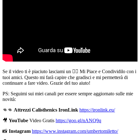
Se il video ti è piaciuto lasciami un 👍🏻 Mi Piace e Condividilo con i
tuoi amici. Questo mi farà capire che gradisci e mi permetterà di
continuare a fare video. Grazie del tuo aiuto!
PS: Seguimi sui miei canali per essere sempre aggiornato sulle mie
novità:
👊👊
Attrezzi Calisthenics IronLink
https://ironlink.eu/
🎥
YouTube
Video Gratis
https://goo.gl/nANQ9q
📸
Instagram
https://www.instagram.com/umbertomiletto/