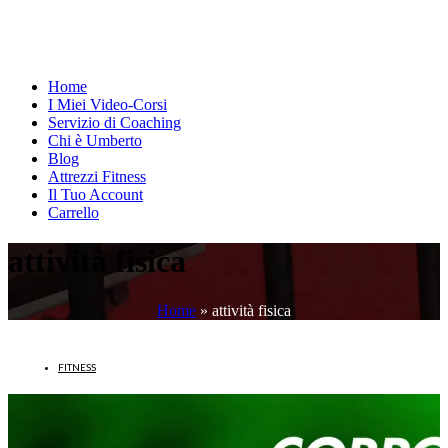
Home
I Miei Video-Corsi
Servizio di Coaching
Chi è Umberto
Blog
Attrezzi Fitness
Il Tuo Account
Carrello
attività fisica
Home
»
attività fisica
FITNESS