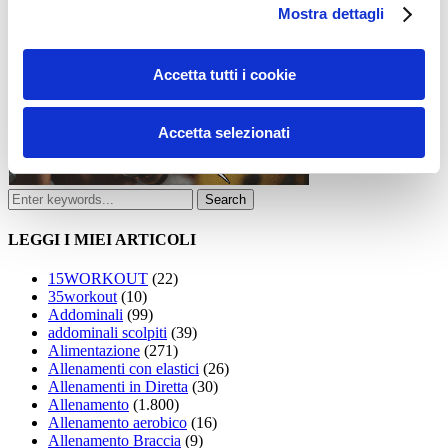
Mostra dettagli
Accetta tutti i cookie
Accetta selezionati
LEGGI I MIEI ARTICOLI
15WORKOUT
(22)
35workout
(10)
Addominali
(99)
addominali scolpiti
(39)
Alimentazione
(271)
Allenamenti con elastici
(26)
Allenamenti in Diretta
(30)
Allenamento
(1.800)
Allenamento aerobico
(16)
Allenamento Braccia
(9)