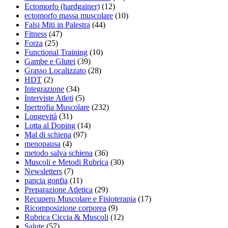
Ectomorfo (hardgainer)
(12)
ectomorfo massa muscolare
(10)
Falsi Miti in Palestra
(44)
Fitness
(47)
Forza
(25)
Functional Training
(10)
Gambe e Glutei
(39)
Grasso Localizzato
(28)
HDT
(2)
Integrazione
(34)
Interviste Atleti
(5)
Ipertrofia Muscolare
(232)
Longevità
(31)
Lotta al Doping
(14)
Mal di schiena
(97)
menopausa
(4)
metodo salva schiena
(36)
Muscoli e Metodi Rubrica
(30)
Newsletters
(7)
pancia gonfia
(11)
Preparazione Atletica
(29)
Recupero Muscolare e Fisioterapia
(17)
Ricomposizione corporea
(9)
Rubrica Ciccia & Muscoli
(12)
Salute
(57)