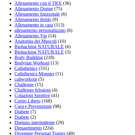
Allenamento con il TRX
(36)
Allenamento Donne
(75)
Allenamento funzionale
(6)
Allenamento ibrido
(9)
Allenamento in casa
(113)
allenamento personalizzato
(6)
Allenamento Vip
(14)
Anatomia dei Muscoli
(10)
Biohaching NATURALE
(6)
Biohacking NATURALE
(5)
Body Building
(218)
Bodystar Workout
(13)
Calisthenics
(331)
Calisthenics Monster
(11)
caliworkout
(5)
Challenge
(15)
Challenge felssioni
(4)
Colazioni Sportive
(41)
Corpo Libero
(168)
Cura e Prevenzione
(98)
Diabete
(7)
Diabete
(2)
Digiuno intermittente
(29)
Dimagrimento
(224)
Diventare Personal Trainer
(49)