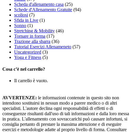
Scheda d'allenamento casa
(25)
Schede d'Allenamento Gratuite
(94)
scoliosi
(7)
Sfida in Live
(1)
Sonno
(1)
Stretching & Mobility
(46)
Tornare in forma
(17)
Trazione alla sbarra
(36)
Tutorial Esercizi Allenameneto
(57)
Uncategorized
(3)
Yoga e Fitness
(5)
Cosa c’è nel carrello?
Il carrello è vuoto.
AVVERTENZE:
le informazioni contenute in questo sito non
intendono sostituirsi in nessun modo a parere medico o di altri
specialisti. L'autore declina ogni responsabilità di effetti o di
conseguenze risultanti dall'uso di tali informazioni e dalla loro messa
in pratica. L'allenamento con sovraccarichi può causare infortuni, si
consiglia pertanto di prestare la massima attenzione e di eseguire
esercizi e metodologie adatte al proprio livello di forma. Consultare