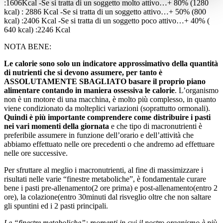
:1606Kcal -Se si tratta di un soggetto molto attivo…+ 80% (1280
kcal) : 2886 Kcal -Se si tratta di un soggetto attivo…+ 50% (800
kcal) :2406 Kcal -Se si tratta di un soggetto poco attivo…+ 40% (
640 kcal) :2246 Kcal
NOTA BENE:
Le calorie sono solo un indicatore approssimativo della quantità
di nutrienti che si devono assumere, per tanto è
ASSOLUTAMENTE SBAGLIATO basare il proprio piano
alimentare contando in maniera ossessiva le calorie
. L’organismo
non è un motore di una macchina, è molto più complesso, in quanto
viene condizionato da molteplici variazioni (soprattutto ormonali).
Quindi è più importante comprendere come distribuire i pasti
nei vari momenti della giornata
e che tipo di macronutrienti è
preferibile assumere in funzione dell’orario e dell’attività che
abbiamo effettuato nelle ore precedenti o che andremo ad effettuare
nelle ore successive.
Per sfruttare al meglio i macronutrienti, al fine di massimizzare i
risultati nelle varie “finestre metaboliche”, è fondamentale curare
bene i pasti pre-allenamento(2 ore prima) e post-allenamento(entro 2
ore), la colazione(entro 30minuti dal risveglio oltre che non saltare
gli spuntini ed i 2 pasti principali.
Le “finestre metaboliche”: momenti in cui il nostro organismo è più