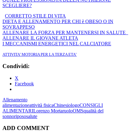
SCEGLIERE?
CORRETTO STILE DI VITA
DIETA E ALLENAMENTO PER CHI è OBESO O IN
SOVRAPPESO
ALLENARE LA FORZA PER MANTENERSI IN SALUTE
ALLENARE IL GIOVANE ATLETA
I MECCANISMI ENERGETICI NEL CALCIATORE
ATTIVITA’ MOTORIA PER LA TERZA ETA’
Condividi:
X
Facebook
Allenamento
alimentazione
attività fisica
Chinesiologo
CONSIGLI
ALIMENTARI
Lorenzo Mortaruolo
OMS
qualità del
sonno
riposo
salute
ADD COMMENT