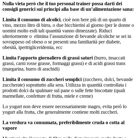
Nulla vieta però che il tuo personal trainer possa darti dei
consigli generici sui principi alla base di un’alimentazione sana:
L
imita il consumo di alcolici
, cioè non bere più di un quarto di
vino, mezzo litro di birra, o due bicchierini al giorno (per le donne o
uomini molto esili tali quantità vanno dimezzate). Riduci
ulteriormente o elimina l’assunzione di bevande alcoliche se sei in
sovrappeso od obeso o se presenti una familiarità per diabete,
obesità, ipertrigliceridemia, ecc
Limita l’apporto giornaliero di grassi saturi
(burro, insaccati
grassi, carni rosse grasse, formaggi grassi) e di acidi grassi trans
(margarina, burro di arachidi)
Limita il consumo di zuccheri semplici
(zucchero, dolci, bevande
zuccherate) soprattutto alla sera. Utilizza in quantità controllata i
prodotti dolci da spalmare sul pane o sulle fette biscottate (quali
marmellate, confetture di frutta, miele e creme)
Lo yogurt non deve essere necessariamente magro, evita però lo
yogurt alla frutta, che generalmente contiene molti zuccheri.
La verdura va consumata, preferibilmente cruda o cotta al
vapore