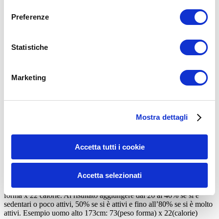
consenso
Preferenze
Statistiche
Marketing
Mostra dettagli
Woman and man feed each other fast food. Concept.
Accetta tutti i cookie
Calcolo peso forma(Formula di Broca): Uomo: Altezza-100 /
Donna: Altezza-104
Accetta selezionati
E’ possibile avere un’idea generica del proprio fabbisogno di energia
tramite la seguente formula.
Metabolismo basale
= Proprio peso
forma x 22 calorie. Al risultato aggiungere dal 20 al 40% se si è
sedentari o poco attivi, 50% se si è attivi e fino all’80% se si è molto
attivi. Esempio uomo alto 173cm: 73(peso forma) x 22(calorie)