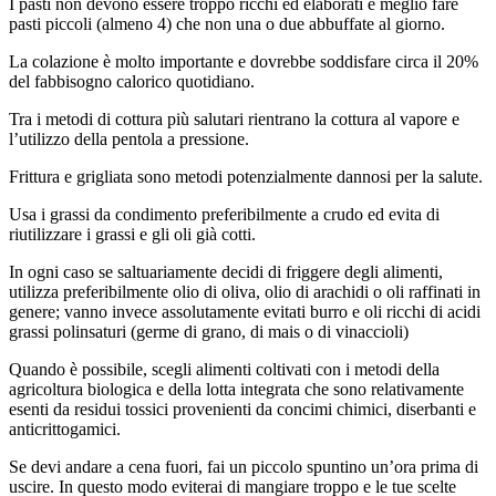
I pasti non devono essere troppo ricchi ed elaborati è meglio fare
pasti piccoli (almeno 4) che non una o due abbuffate al giorno.
La colazione è molto importante e dovrebbe soddisfare circa il 20%
del fabbisogno calorico quotidiano.
Tra i metodi di cottura più salutari rientrano la cottura al vapore e
l’utilizzo della pentola a pressione.
Frittura e grigliata sono metodi potenzialmente dannosi per la salute.
Usa i grassi da condimento preferibilmente a crudo ed evita di
riutilizzare i grassi e gli oli già cotti.
In ogni caso se saltuariamente decidi di friggere degli alimenti,
utilizza preferibilmente olio di oliva, olio di arachidi o oli raffinati in
genere; vanno invece assolutamente evitati burro e oli ricchi di acidi
grassi polinsaturi (germe di grano, di mais o di vinaccioli)
Quando è possibile, scegli alimenti coltivati con i metodi della
agricoltura biologica e della lotta integrata che sono relativamente
esenti da residui tossici provenienti da concimi chimici, diserbanti e
anticrittogamici.
Se devi andare a cena fuori, fai un piccolo spuntino un’ora prima di
uscire. In questo modo eviterai di mangiare troppo e le tue scelte