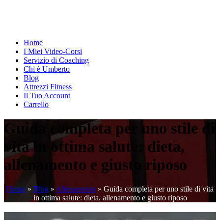
Home
I Miei Video-Corsi
Servizio di Coaching
Chi è Umberto
Blog
Attrezzi Fitness
Il Tuo Account
Carrello
Guida completa per uno stile di
vita in ottima salute: dieta,
allenamento e giusto riposo
Home
»
Blog
»
Allenamento
»
Guida completa per uno stile di vita
in ottima salute: dieta, allenamento e giusto riposo