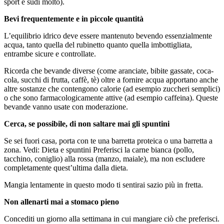
sport e sudi molto).
Bevi frequentemente e in piccole quantità
L’equilibrio idrico deve essere mantenuto bevendo essenzialmente
acqua, tanto quella del rubinetto quanto quella imbottigliata,
entrambe sicure e controllate.
Ricorda che bevande diverse (come aranciate, bibite gassate, coca-
cola, succhi di frutta, caffè, tè) oltre a fornire acqua apportano anche
altre sostanze che contengono calorie (ad esempio zuccheri semplici)
o che sono farmacologicamente attive (ad esempio caffeina). Queste
bevande vanno usate con moderazione.
Cerca, se possibile, di non saltare mai gli spuntini
Se sei fuori casa, porta con te una barretta proteica o una barretta a
zona. Vedi: Dieta e spuntini Preferisci la carne bianca (pollo,
tacchino, coniglio) alla rossa (manzo, maiale), ma non escludere
completamente quest’ultima dalla dieta.
Mangia lentamente in questo modo ti sentirai sazio più in fretta.
Non allenarti mai a stomaco pieno
Concediti un giorno alla settimana in cui mangiare ciò che preferisci.