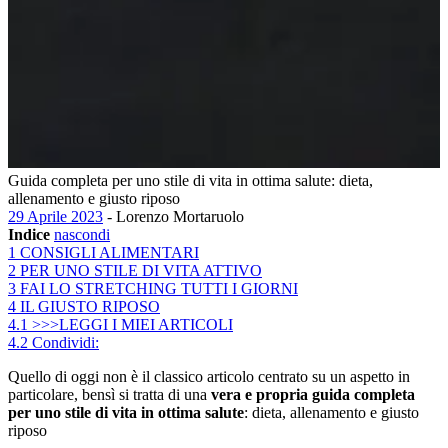
Guida completa per uno stile di vita in ottima salute: dieta,
allenamento e giusto riposo
29 Aprile 2023
- Lorenzo Mortaruolo
Indice
nascondi
1
CONSIGLI ALIMENTARI
2
PER UNO STILE DI VITA ATTIVO
3
FAI LO STRETCHING TUTTI I GIORNI
4
IL GIUSTO RIPOSO
4.1
>>>LEGGI I MIEI ARTICOLI
4.2
Condividi:
Quello di oggi non è il classico articolo centrato su un aspetto in
particolare, bensì si tratta di una
vera e propria guida completa
per uno stile di vita in ottima salute
: dieta, allenamento e giusto
riposo