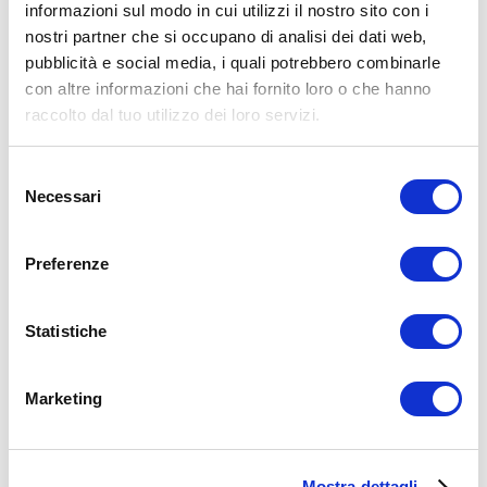
informazioni sul modo in cui utilizzi il nostro sito con i
nostri partner che si occupano di analisi dei dati web,
15WORKOUT SCARICA ORA
pubblicità e social media, i quali potrebbero combinarle
con altre informazioni che hai fornito loro o che hanno
raccolto dal tuo utilizzo dei loro servizi.
Selezione
Necessari
del
consenso
Preferenze
Statistiche
Marketing
ALLENATI CON ME!
Mostra dettagli