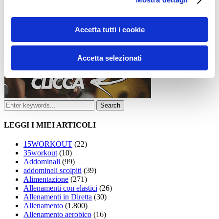
Accetta tutti i cookie
Accetta selezionati
LEGGI I MIEI ARTICOLI
15WORKOUT
(22)
35workout
(10)
Addominali
(99)
addominali scolpiti
(39)
Alimentazione
(271)
Allenamenti con elastici
(26)
Allenamenti in Diretta
(30)
Allenamento
(1.800)
Allenamento aerobico
(16)