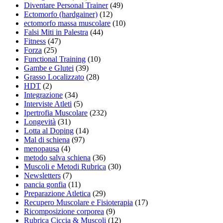
Diventare Personal Trainer
(49)
Ectomorfo (hardgainer)
(12)
ectomorfo massa muscolare
(10)
Falsi Miti in Palestra
(44)
Fitness
(47)
Forza
(25)
Functional Training
(10)
Gambe e Glutei
(39)
Grasso Localizzato
(28)
HDT
(2)
Integrazione
(34)
Interviste Atleti
(5)
Ipertrofia Muscolare
(232)
Longevità
(31)
Lotta al Doping
(14)
Mal di schiena
(97)
menopausa
(4)
metodo salva schiena
(36)
Muscoli e Metodi Rubrica
(30)
Newsletters
(7)
pancia gonfia
(11)
Preparazione Atletica
(29)
Recupero Muscolare e Fisioterapia
(17)
Ricomposizione corporea
(9)
Rubrica Ciccia & Muscoli
(12)