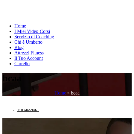
Home
I Miei Video-Corsi
Servizio di Coaching
Chi è Umberto
Blog
Attrezzi Fitness
Il Tuo Account
Carrello
bcaa
Home
»
bcaa
INTEGRAZIONE