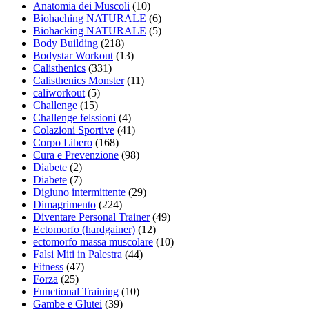
Anatomia dei Muscoli
(10)
Biohaching NATURALE
(6)
Biohacking NATURALE
(5)
Body Building
(218)
Bodystar Workout
(13)
Calisthenics
(331)
Calisthenics Monster
(11)
caliworkout
(5)
Challenge
(15)
Challenge felssioni
(4)
Colazioni Sportive
(41)
Corpo Libero
(168)
Cura e Prevenzione
(98)
Diabete
(2)
Diabete
(7)
Digiuno intermittente
(29)
Dimagrimento
(224)
Diventare Personal Trainer
(49)
Ectomorfo (hardgainer)
(12)
ectomorfo massa muscolare
(10)
Falsi Miti in Palestra
(44)
Fitness
(47)
Forza
(25)
Functional Training
(10)
Gambe e Glutei
(39)