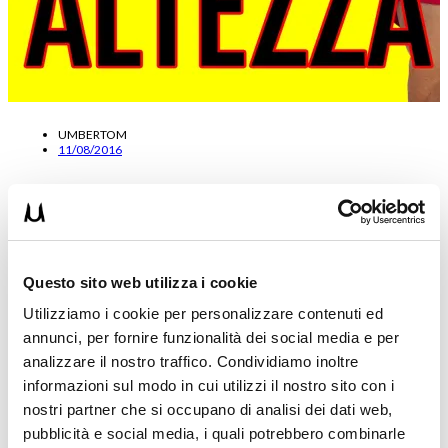
UMBERTOM
11/08/2016
La Palestra e i Pesi bloccano la crescita? Leggenda
metropolitano o no
“La palestra e i pesi bloccano la crescita? Quante volte ho ricevuto
Questo sito web utilizza i cookie
questa domanda!!!”…La risposta è assolutamente NO.
L’allenamento, qualsiasi…
Utilizziamo i cookie per personalizzare contenuti ed
Leggi tutto
annunci, per fornire funzionalità dei social media e per
analizzare il nostro traffico. Condividiamo inoltre
informazioni sul modo in cui utilizzi il nostro sito con i
nostri partner che si occupano di analisi dei dati web,
pubblicità e social media, i quali potrebbero combinarle