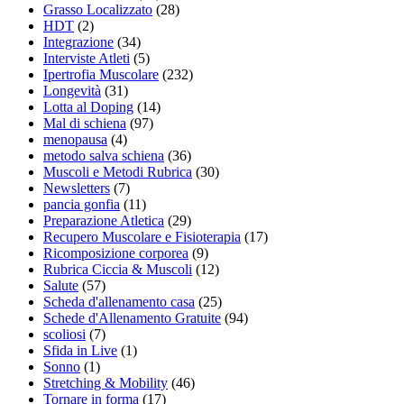
Grasso Localizzato
(28)
HDT
(2)
Integrazione
(34)
Interviste Atleti
(5)
Ipertrofia Muscolare
(232)
Longevità
(31)
Lotta al Doping
(14)
Mal di schiena
(97)
menopausa
(4)
metodo salva schiena
(36)
Muscoli e Metodi Rubrica
(30)
Newsletters
(7)
pancia gonfia
(11)
Preparazione Atletica
(29)
Recupero Muscolare e Fisioterapia
(17)
Ricomposizione corporea
(9)
Rubrica Ciccia & Muscoli
(12)
Salute
(57)
Scheda d'allenamento casa
(25)
Schede d'Allenamento Gratuite
(94)
scoliosi
(7)
Sfida in Live
(1)
Sonno
(1)
Stretching & Mobility
(46)
Tornare in forma
(17)