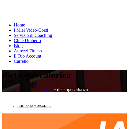
Home
I Miei Video-Corsi
Servizio di Coaching
Chi è Umberto
Blog
Attrezzi Fitness
Il Tuo Account
Carrello
dieta ipercalorica
Home
»
dieta ipercalorica
IPERTROFIA MUSCOLARE