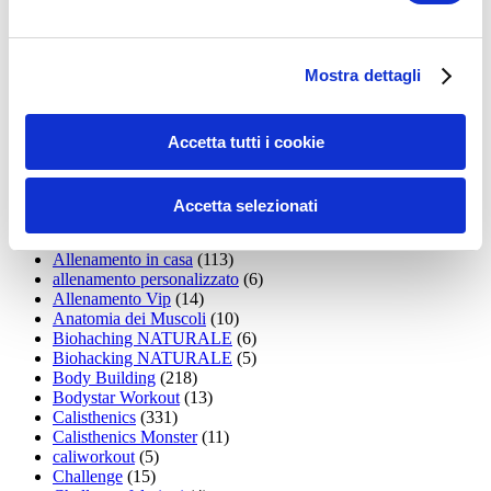
35workout
(10)
Addominali
(99)
addominali scolpiti
(39)
Alimentazione
(271)
Mostra dettagli
Allenamenti con elastici
(26)
Allenamenti in Diretta
(30)
Allenamento
(1.800)
Allenamento aerobico
(16)
Accetta tutti i cookie
Allenamento Braccia
(9)
Allenamento con il TRX
(36)
Allenamento Donne
(75)
Accetta selezionati
Allenamento funzionale
(6)
Allenamento ibrido
(9)
Allenamento in casa
(113)
allenamento personalizzato
(6)
Allenamento Vip
(14)
Anatomia dei Muscoli
(10)
Biohaching NATURALE
(6)
Biohacking NATURALE
(5)
Body Building
(218)
Bodystar Workout
(13)
Calisthenics
(331)
Calisthenics Monster
(11)
caliworkout
(5)
Challenge
(15)