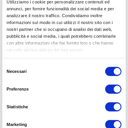
Utilizziamo i cookie per personalizzare contenuti ed
annunci, per fornire funzionalità dei social media e per
analizzare il nostro traffico. Condividiamo inoltre
ALLENATI CON ME!
informazioni sul modo in cui utilizzi il nostro sito con i
nostri partner che si occupano di analisi dei dati web,
pubblicità e social media, i quali potrebbero combinarle
con altre informazioni che hai fornito loro o che hanno
raccolto dal tuo utilizzo dei loro servizi.
Selezione
Necessari
del
consenso
Preferenze
Statistiche
LEGGI I MIEI ARTICOLI
15WORKOUT
(22)
Marketing