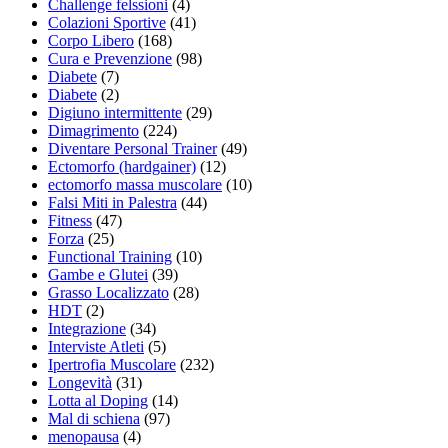
Challenge felssioni
(4)
Colazioni Sportive
(41)
Corpo Libero
(168)
Cura e Prevenzione
(98)
Diabete
(7)
Diabete
(2)
Digiuno intermittente
(29)
Dimagrimento
(224)
Diventare Personal Trainer
(49)
Ectomorfo (hardgainer)
(12)
ectomorfo massa muscolare
(10)
Falsi Miti in Palestra
(44)
Fitness
(47)
Forza
(25)
Functional Training
(10)
Gambe e Glutei
(39)
Grasso Localizzato
(28)
HDT
(2)
Integrazione
(34)
Interviste Atleti
(5)
Ipertrofia Muscolare
(232)
Longevità
(31)
Lotta al Doping
(14)
Mal di schiena
(97)
menopausa
(4)