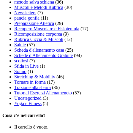
metodo salva schiena
(36)
Muscoli e Metodi Rubrica
(30)
Newsletters
(7)
pancia gonfia
(11)
Preparazione Atletica
(29)
Recupero Muscolare e Fisioterapia
(17)
Ricomposizione corporea
(9)
Rubrica Ciccia & Muscoli
(12)
Salute
(57)
Scheda d'allenamento casa
(25)
Schede d'Allenamento Gratuite
(94)
scoliosi
(7)
Sfida in Live
(1)
Sonno
(1)
Stretching & Mobility
(46)
Tornare in forma
(17)
Trazione alla sbarra
(36)
Tutorial Esercizi Allenameneto
(57)
Uncategorized
(3)
Yoga e Fitness
(5)
Cosa c’è nel carrello?
Il carrello è vuoto.