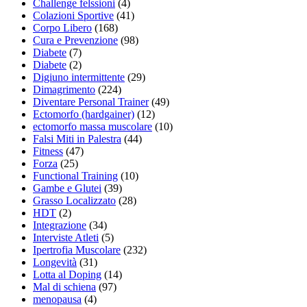
Challenge felssioni
(4)
Colazioni Sportive
(41)
Corpo Libero
(168)
Cura e Prevenzione
(98)
Diabete
(7)
Diabete
(2)
Digiuno intermittente
(29)
Dimagrimento
(224)
Diventare Personal Trainer
(49)
Ectomorfo (hardgainer)
(12)
ectomorfo massa muscolare
(10)
Falsi Miti in Palestra
(44)
Fitness
(47)
Forza
(25)
Functional Training
(10)
Gambe e Glutei
(39)
Grasso Localizzato
(28)
HDT
(2)
Integrazione
(34)
Interviste Atleti
(5)
Ipertrofia Muscolare
(232)
Longevità
(31)
Lotta al Doping
(14)
Mal di schiena
(97)
menopausa
(4)