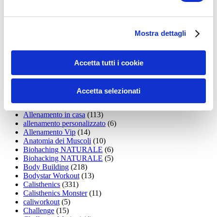
35workout
(10)
Addominali
(99)
addominali scolpiti
(39)
Alimentazione
(271)
Mostra dettagli
Allenamenti con elastici
(26)
Allenamenti in Diretta
(30)
Allenamento
(1.800)
Allenamento aerobico
(16)
Accetta tutti i cookie
Allenamento Braccia
(9)
Allenamento con il TRX
(36)
Allenamento Donne
(75)
Accetta selezionati
Allenamento funzionale
(6)
Allenamento ibrido
(9)
Allenamento in casa
(113)
allenamento personalizzato
(6)
Allenamento Vip
(14)
Anatomia dei Muscoli
(10)
Biohaching NATURALE
(6)
Biohacking NATURALE
(5)
Body Building
(218)
Bodystar Workout
(13)
Calisthenics
(331)
Calisthenics Monster
(11)
caliworkout
(5)
Challenge
(15)