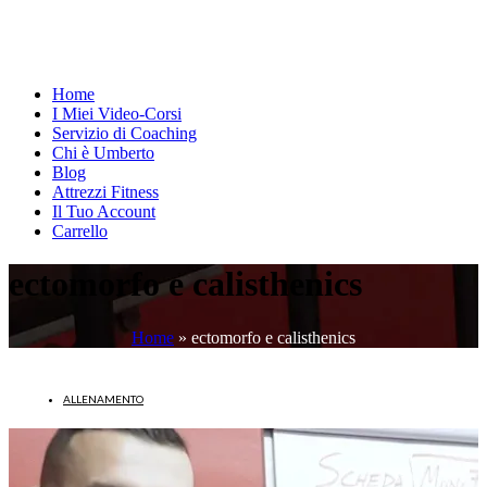
Home
I Miei Video-Corsi
Servizio di Coaching
Chi è Umberto
Blog
Attrezzi Fitness
Il Tuo Account
Carrello
ectomorfo e calisthenics
Home
»
ectomorfo e calisthenics
ALLENAMENTO