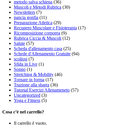
metodo salva schiena
(36)
Muscoli e Metodi Rubrica
(30)
Newsletters
(7)
pancia gonfia
(11)
Preparazione Atletica
(29)
Recupero Muscolare e Fisioterapia
(17)
Ricomposizione corporea
(9)
Rubrica Ciccia & Muscoli
(12)
Salute
(57)
Scheda d'allenamento casa
(25)
Schede d'Allenamento Gratuite
(94)
scoliosi
(7)
Sfida in Live
(1)
Sonno
(1)
Stretching & Mobility
(46)
Tornare in forma
(17)
Trazione alla sbarra
(36)
Tutorial Esercizi Allenameneto
(57)
Uncategorized
(3)
Yoga e Fitness
(5)
Cosa c’è nel carrello?
Il carrello è vuoto.