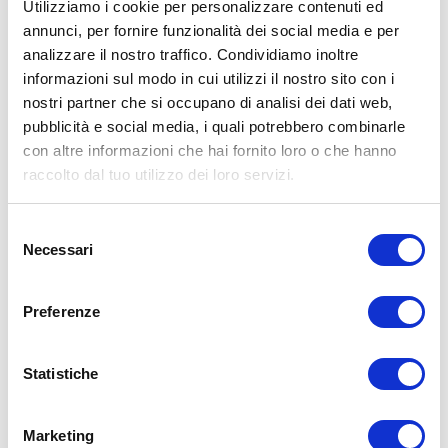
Utilizziamo i cookie per personalizzare contenuti ed
annunci, per fornire funzionalità dei social media e per
analizzare il nostro traffico. Condividiamo inoltre
ALLENATI CON ME!
informazioni sul modo in cui utilizzi il nostro sito con i
nostri partner che si occupano di analisi dei dati web,
pubblicità e social media, i quali potrebbero combinarle
con altre informazioni che hai fornito loro o che hanno
raccolto dal tuo utilizzo dei loro servizi.
Selezione
Necessari
del
consenso
Preferenze
Statistiche
LEGGI I MIEI ARTICOLI
15WORKOUT
(22)
Marketing