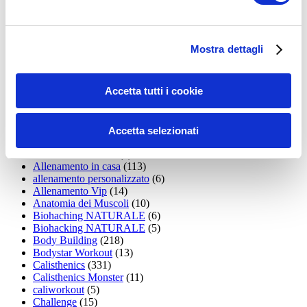
35workout
(10)
Addominali
(99)
addominali scolpiti
(39)
Alimentazione
(271)
Mostra dettagli
Allenamenti con elastici
(26)
Allenamenti in Diretta
(30)
Allenamento
(1.800)
Accetta tutti i cookie
Allenamento aerobico
(16)
Allenamento Braccia
(9)
Allenamento con il TRX
(36)
Allenamento Donne
(75)
Accetta selezionati
Allenamento funzionale
(6)
Allenamento ibrido
(9)
Allenamento in casa
(113)
allenamento personalizzato
(6)
Allenamento Vip
(14)
Anatomia dei Muscoli
(10)
Biohaching NATURALE
(6)
Biohacking NATURALE
(5)
Body Building
(218)
Bodystar Workout
(13)
Calisthenics
(331)
Calisthenics Monster
(11)
caliworkout
(5)
Challenge
(15)