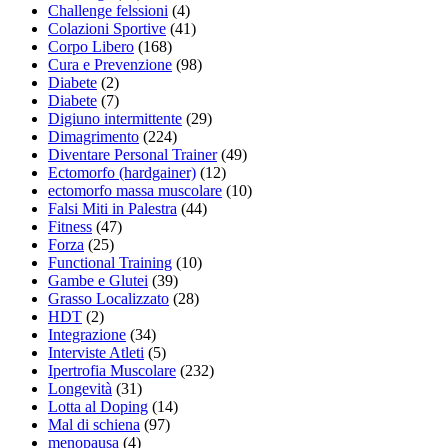
Challenge felssioni
(4)
Colazioni Sportive
(41)
Corpo Libero
(168)
Cura e Prevenzione
(98)
Diabete
(2)
Diabete
(7)
Digiuno intermittente
(29)
Dimagrimento
(224)
Diventare Personal Trainer
(49)
Ectomorfo (hardgainer)
(12)
ectomorfo massa muscolare
(10)
Falsi Miti in Palestra
(44)
Fitness
(47)
Forza
(25)
Functional Training
(10)
Gambe e Glutei
(39)
Grasso Localizzato
(28)
HDT
(2)
Integrazione
(34)
Interviste Atleti
(5)
Ipertrofia Muscolare
(232)
Longevità
(31)
Lotta al Doping
(14)
Mal di schiena
(97)
menopausa
(4)