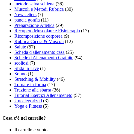
metodo salva schiena
(36)
Muscoli e Metodi Rubrica
(30)
Newsletters
(7)
pancia gonfia
(11)
Preparazione Atletica
(29)
Recupero Muscolare e Fisioterapia
(17)
Ricomposizione corporea
(9)
Rubrica Ciccia & Muscoli
(12)
Salute
(57)
Scheda d'allenamento casa
(25)
Schede d'Allenamento Gratuite
(94)
scoliosi
(7)
Sfida in Live
(1)
Sonno
(1)
Stretching & Mobility
(46)
Tornare in forma
(17)
Trazione alla sbarra
(36)
Tutorial Esercizi Allenameneto
(57)
Uncategorized
(3)
Yoga e Fitness
(5)
Cosa c’è nel carrello?
Il carrello è vuoto.