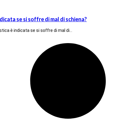
ata se si soffre di mal di schiena?
ica è indicata se si soffre di mal di…