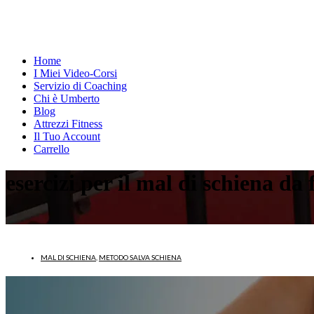
Home
I Miei Video-Corsi
Servizio di Coaching
Chi è Umberto
Blog
Attrezzi Fitness
Il Tuo Account
Carrello
esercizi per il mal di schiena da 
MAL DI SCHIENA
,
METODO SALVA SCHIENA