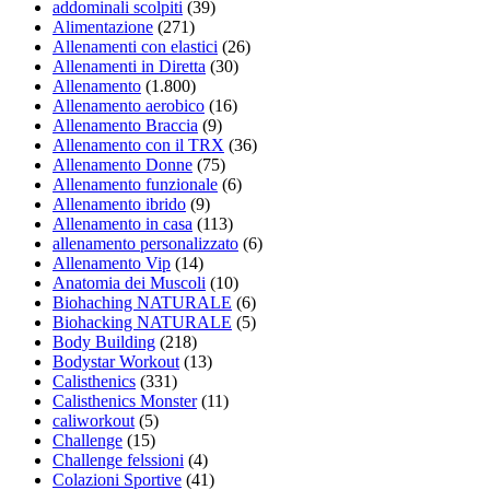
addominali scolpiti
(39)
Alimentazione
(271)
Allenamenti con elastici
(26)
Allenamenti in Diretta
(30)
Allenamento
(1.800)
Allenamento aerobico
(16)
Allenamento Braccia
(9)
Allenamento con il TRX
(36)
Allenamento Donne
(75)
Allenamento funzionale
(6)
Allenamento ibrido
(9)
Allenamento in casa
(113)
allenamento personalizzato
(6)
Allenamento Vip
(14)
Anatomia dei Muscoli
(10)
Biohaching NATURALE
(6)
Biohacking NATURALE
(5)
Body Building
(218)
Bodystar Workout
(13)
Calisthenics
(331)
Calisthenics Monster
(11)
caliworkout
(5)
Challenge
(15)
Challenge felssioni
(4)
Colazioni Sportive
(41)