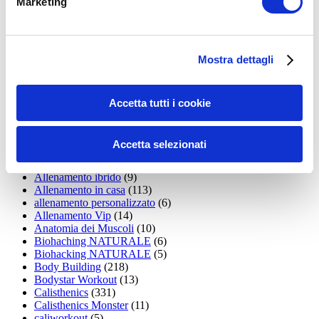
Marketing
15WORKOUT
(22)
35workout
(10)
Addominali
(99)
addominali scolpiti
(39)
Mostra dettagli
Alimentazione
(271)
Allenamenti con elastici
(26)
Allenamenti in Diretta
(30)
Allenamento
(1.800)
Accetta tutti i cookie
Allenamento aerobico
(16)
Allenamento Braccia
(9)
Allenamento con il TRX
(36)
Accetta selezionati
Allenamento Donne
(75)
Allenamento funzionale
(6)
Allenamento ibrido
(9)
Allenamento in casa
(113)
allenamento personalizzato
(6)
Allenamento Vip
(14)
Anatomia dei Muscoli
(10)
Biohaching NATURALE
(6)
Biohacking NATURALE
(5)
Body Building
(218)
Bodystar Workout
(13)
Calisthenics
(331)
Calisthenics Monster
(11)
caliworkout
(5)