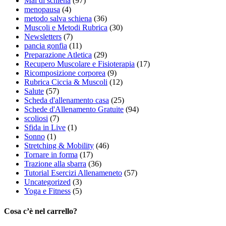
Mal di schiena
(97)
menopausa
(4)
metodo salva schiena
(36)
Muscoli e Metodi Rubrica
(30)
Newsletters
(7)
pancia gonfia
(11)
Preparazione Atletica
(29)
Recupero Muscolare e Fisioterapia
(17)
Ricomposizione corporea
(9)
Rubrica Ciccia & Muscoli
(12)
Salute
(57)
Scheda d'allenamento casa
(25)
Schede d'Allenamento Gratuite
(94)
scoliosi
(7)
Sfida in Live
(1)
Sonno
(1)
Stretching & Mobility
(46)
Tornare in forma
(17)
Trazione alla sbarra
(36)
Tutorial Esercizi Allenameneto
(57)
Uncategorized
(3)
Yoga e Fitness
(5)
Cosa c’è nel carrello?