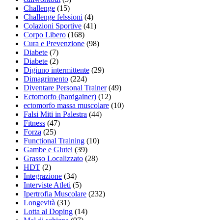
Challenge
(15)
Challenge felssioni
(4)
Colazioni Sportive
(41)
Corpo Libero
(168)
Cura e Prevenzione
(98)
Diabete
(7)
Diabete
(2)
Digiuno intermittente
(29)
Dimagrimento
(224)
Diventare Personal Trainer
(49)
Ectomorfo (hardgainer)
(12)
ectomorfo massa muscolare
(10)
Falsi Miti in Palestra
(44)
Fitness
(47)
Forza
(25)
Functional Training
(10)
Gambe e Glutei
(39)
Grasso Localizzato
(28)
HDT
(2)
Integrazione
(34)
Interviste Atleti
(5)
Ipertrofia Muscolare
(232)
Longevità
(31)
Lotta al Doping
(14)