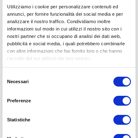
Utilizziamo i cookie per personalizzare contenuti ed
annunci, per fornire funzionalità dei social media e per
analizzare il nostro traffico. Condividiamo inoltre
ALLENATI CON ME!
informazioni sul modo in cui utilizzi il nostro sito con i
nostri partner che si occupano di analisi dei dati web,
pubblicità e social media, i quali potrebbero combinarle
con altre informazioni che hai fornito loro o che hanno
raccolto dal tuo utilizzo dei loro servizi.
Selezione
Necessari
del
consenso
Preferenze
Statistiche
LEGGI I MIEI ARTICOLI