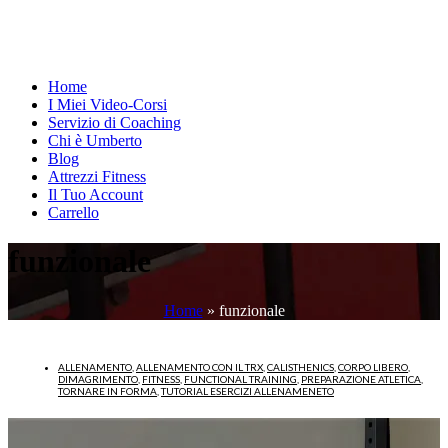
Home
I Miei Video-Corsi
Servizio di Coaching
Chi è Umberto
Blog
Attrezzi Fitness
Il Tuo Account
Carrello
funzionale
Home
»
funzionale
ALLENAMENTO
,
ALLENAMENTO CON IL TRX
,
CALISTHENICS
,
CORPO LIBERO
,
DIMAGRIMENTO
,
FITNESS
,
FUNCTIONAL TRAINING
,
PREPARAZIONE ATLETICA
,
TORNARE IN FORMA
,
TUTORIAL ESERCIZI ALLENAMENETO