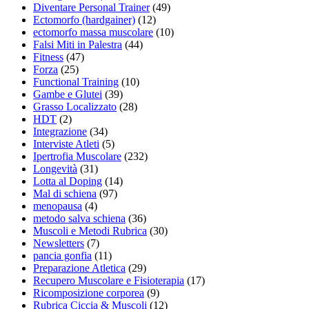
Diventare Personal Trainer
(49)
Ectomorfo (hardgainer)
(12)
ectomorfo massa muscolare
(10)
Falsi Miti in Palestra
(44)
Fitness
(47)
Forza
(25)
Functional Training
(10)
Gambe e Glutei
(39)
Grasso Localizzato
(28)
HDT
(2)
Integrazione
(34)
Interviste Atleti
(5)
Ipertrofia Muscolare
(232)
Longevità
(31)
Lotta al Doping
(14)
Mal di schiena
(97)
menopausa
(4)
metodo salva schiena
(36)
Muscoli e Metodi Rubrica
(30)
Newsletters
(7)
pancia gonfia
(11)
Preparazione Atletica
(29)
Recupero Muscolare e Fisioterapia
(17)
Ricomposizione corporea
(9)
Rubrica Ciccia & Muscoli
(12)