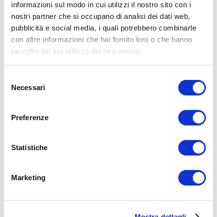
informazioni sul modo in cui utilizzi il nostro sito con i
nostri partner che si occupano di analisi dei dati web,
15WORKOUT SCARICA ORA
pubblicità e social media, i quali potrebbero combinarle
con altre informazioni che hai fornito loro o che hanno
raccolto dal tuo utilizzo dei loro servizi.
Selezione
Necessari
del
consenso
Preferenze
Statistiche
Marketing
ALLENATI CON ME!
Mostra dettagli