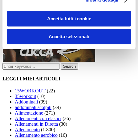
Accetta tutti i cookie
Accetta selezionati
LEGGI I MIEI ARTICOLI
15WORKOUT
(22)
35workout
(10)
Addominali
(99)
addominali scolpiti
(39)
Alimentazione
(271)
Allenamenti con elastici
(26)
Allenamenti in Diretta
(30)
Allenamento
(1.800)
Allenamento aerobico
(16)