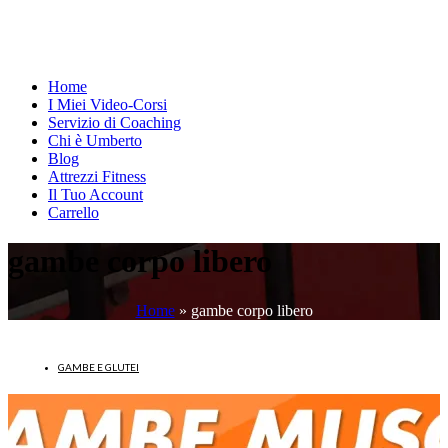
Home
I Miei Video-Corsi
Servizio di Coaching
Chi è Umberto
Blog
Attrezzi Fitness
Il Tuo Account
Carrello
gambe corpo libero
Home
»
gambe corpo libero
GAMBE E GLUTEI