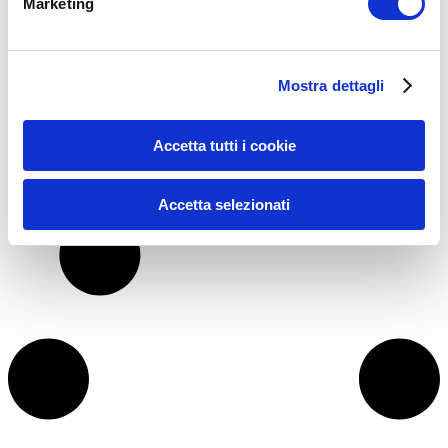
Marketing
DONNA GINOIDE: Gambe Gonfie, Acido Lattico e
ALLENAMENTO
Mostra dettagli
Ciao e benvenuta in questo nuovo articolo dove ancora una volta
parliamo di donna ginoide e gambe gonfie.
…
Accetta tutti i cookie
Leggi tutto
Accetta selezionati