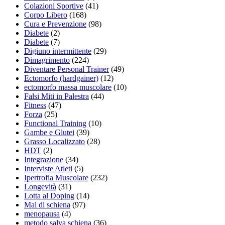
Colazioni Sportive
(41)
Corpo Libero
(168)
Cura e Prevenzione
(98)
Diabete
(2)
Diabete
(7)
Digiuno intermittente
(29)
Dimagrimento
(224)
Diventare Personal Trainer
(49)
Ectomorfo (hardgainer)
(12)
ectomorfo massa muscolare
(10)
Falsi Miti in Palestra
(44)
Fitness
(47)
Forza
(25)
Functional Training
(10)
Gambe e Glutei
(39)
Grasso Localizzato
(28)
HDT
(2)
Integrazione
(34)
Interviste Atleti
(5)
Ipertrofia Muscolare
(232)
Longevità
(31)
Lotta al Doping
(14)
Mal di schiena
(97)
menopausa
(4)
metodo salva schiena
(36)