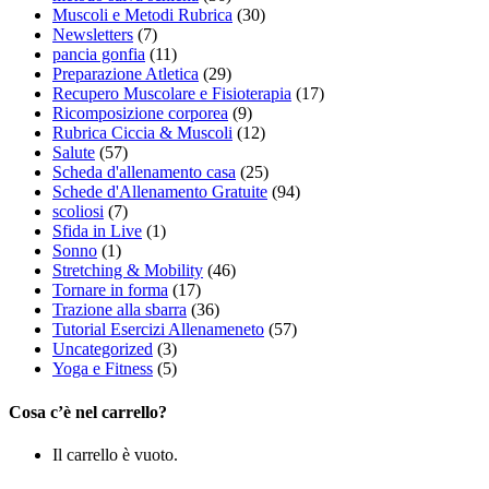
Muscoli e Metodi Rubrica
(30)
Newsletters
(7)
pancia gonfia
(11)
Preparazione Atletica
(29)
Recupero Muscolare e Fisioterapia
(17)
Ricomposizione corporea
(9)
Rubrica Ciccia & Muscoli
(12)
Salute
(57)
Scheda d'allenamento casa
(25)
Schede d'Allenamento Gratuite
(94)
scoliosi
(7)
Sfida in Live
(1)
Sonno
(1)
Stretching & Mobility
(46)
Tornare in forma
(17)
Trazione alla sbarra
(36)
Tutorial Esercizi Allenameneto
(57)
Uncategorized
(3)
Yoga e Fitness
(5)
Cosa c’è nel carrello?
Il carrello è vuoto.