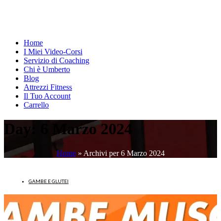
Home
I Miei Video-Corsi
Servizio di Coaching
Chi è Umberto
Blog
Attrezzi Fitness
Il Tuo Account
Carrello
Day:
6 Marzo 2024
Home
»
Archivi per 6 Marzo 2024
GAMBE E GLUTEI