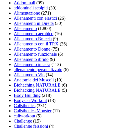
Addominali
(99)
addominali scolpiti
(39)
Alimentazione
(271)
Allenamenti con elastici
(26)
Allenamenti in Diretta
(30)
Allenamento
(1.800)
Allenamento aerobico
(16)
Allenamento Braccia
(9)
Allenamento con il TRX
(36)
Allenamento Donne
(75)
Allenamento funzionale
(6)
Allenamento ibrido
(9)
Allenamento in casa
(113)
allenamento personalizzato
(6)
Allenamento Vip
(14)
Anatomia dei Muscoli
(10)
Biohaching NATURALE
(6)
Biohacking NATURALE
(5)
Body Building
(218)
Bodystar Workout
(13)
Calisthenics
(331)
Calisthenics Monster
(11)
caliworkout
(5)
Challenge
(15)
Challenge felssioni
(4)