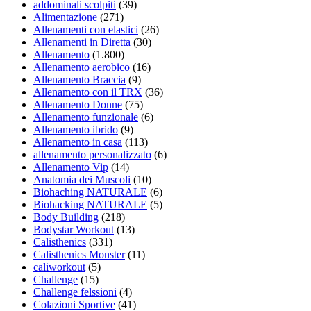
addominali scolpiti
(39)
Alimentazione
(271)
Allenamenti con elastici
(26)
Allenamenti in Diretta
(30)
Allenamento
(1.800)
Allenamento aerobico
(16)
Allenamento Braccia
(9)
Allenamento con il TRX
(36)
Allenamento Donne
(75)
Allenamento funzionale
(6)
Allenamento ibrido
(9)
Allenamento in casa
(113)
allenamento personalizzato
(6)
Allenamento Vip
(14)
Anatomia dei Muscoli
(10)
Biohaching NATURALE
(6)
Biohacking NATURALE
(5)
Body Building
(218)
Bodystar Workout
(13)
Calisthenics
(331)
Calisthenics Monster
(11)
caliworkout
(5)
Challenge
(15)
Challenge felssioni
(4)
Colazioni Sportive
(41)