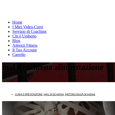
Home
I Miei Video-Corsi
Servizio di Coaching
Chi è Umberto
Blog
Attrezzi Fitness
Il Tuo Account
Carrello
mal di schiena alimentazione
CURA E PREVENZIONE
,
MAL DI SCHIENA
,
METODO SALVA SCHIENA