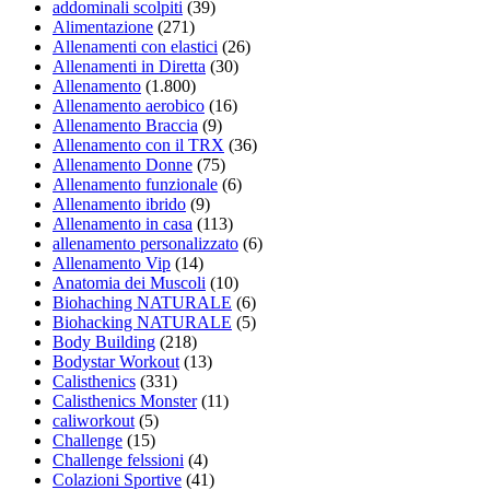
addominali scolpiti
(39)
Alimentazione
(271)
Allenamenti con elastici
(26)
Allenamenti in Diretta
(30)
Allenamento
(1.800)
Allenamento aerobico
(16)
Allenamento Braccia
(9)
Allenamento con il TRX
(36)
Allenamento Donne
(75)
Allenamento funzionale
(6)
Allenamento ibrido
(9)
Allenamento in casa
(113)
allenamento personalizzato
(6)
Allenamento Vip
(14)
Anatomia dei Muscoli
(10)
Biohaching NATURALE
(6)
Biohacking NATURALE
(5)
Body Building
(218)
Bodystar Workout
(13)
Calisthenics
(331)
Calisthenics Monster
(11)
caliworkout
(5)
Challenge
(15)
Challenge felssioni
(4)
Colazioni Sportive
(41)