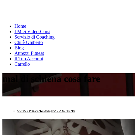
Home
I Miei Video-Corsi
Servizio di Coaching
Chi è Umberto
Blog
Attrezzi Fitness
Il Tuo Account
Carrello
mal di schiena cosa fare
CURA E PREVENZIONE
,
MAL DI SCHIENA