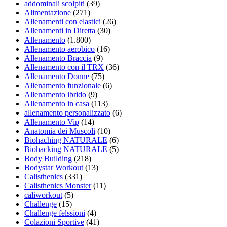
addominali scolpiti
(39)
Alimentazione
(271)
Allenamenti con elastici
(26)
Allenamenti in Diretta
(30)
Allenamento
(1.800)
Allenamento aerobico
(16)
Allenamento Braccia
(9)
Allenamento con il TRX
(36)
Allenamento Donne
(75)
Allenamento funzionale
(6)
Allenamento ibrido
(9)
Allenamento in casa
(113)
allenamento personalizzato
(6)
Allenamento Vip
(14)
Anatomia dei Muscoli
(10)
Biohaching NATURALE
(6)
Biohacking NATURALE
(5)
Body Building
(218)
Bodystar Workout
(13)
Calisthenics
(331)
Calisthenics Monster
(11)
caliworkout
(5)
Challenge
(15)
Challenge felssioni
(4)
Colazioni Sportive
(41)