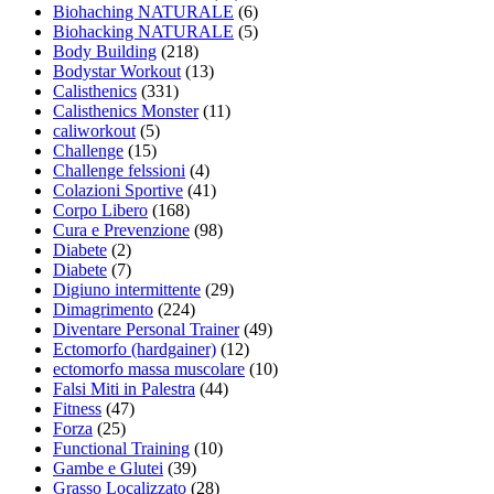
Biohaching NATURALE
(6)
Biohacking NATURALE
(5)
Body Building
(218)
Bodystar Workout
(13)
Calisthenics
(331)
Calisthenics Monster
(11)
caliworkout
(5)
Challenge
(15)
Challenge felssioni
(4)
Colazioni Sportive
(41)
Corpo Libero
(168)
Cura e Prevenzione
(98)
Diabete
(2)
Diabete
(7)
Digiuno intermittente
(29)
Dimagrimento
(224)
Diventare Personal Trainer
(49)
Ectomorfo (hardgainer)
(12)
ectomorfo massa muscolare
(10)
Falsi Miti in Palestra
(44)
Fitness
(47)
Forza
(25)
Functional Training
(10)
Gambe e Glutei
(39)
Grasso Localizzato
(28)