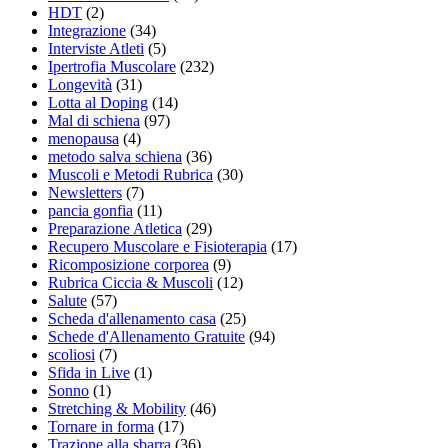
HDT
(2)
Integrazione
(34)
Interviste Atleti
(5)
Ipertrofia Muscolare
(232)
Longevità
(31)
Lotta al Doping
(14)
Mal di schiena
(97)
menopausa
(4)
metodo salva schiena
(36)
Muscoli e Metodi Rubrica
(30)
Newsletters
(7)
pancia gonfia
(11)
Preparazione Atletica
(29)
Recupero Muscolare e Fisioterapia
(17)
Ricomposizione corporea
(9)
Rubrica Ciccia & Muscoli
(12)
Salute
(57)
Scheda d'allenamento casa
(25)
Schede d'Allenamento Gratuite
(94)
scoliosi
(7)
Sfida in Live
(1)
Sonno
(1)
Stretching & Mobility
(46)
Tornare in forma
(17)
Trazione alla sbarra
(36)