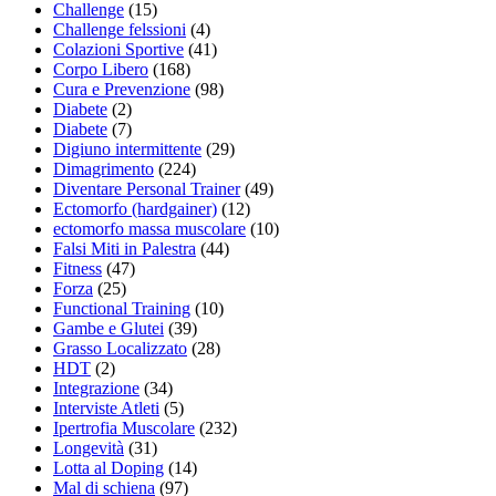
Challenge
(15)
Challenge felssioni
(4)
Colazioni Sportive
(41)
Corpo Libero
(168)
Cura e Prevenzione
(98)
Diabete
(2)
Diabete
(7)
Digiuno intermittente
(29)
Dimagrimento
(224)
Diventare Personal Trainer
(49)
Ectomorfo (hardgainer)
(12)
ectomorfo massa muscolare
(10)
Falsi Miti in Palestra
(44)
Fitness
(47)
Forza
(25)
Functional Training
(10)
Gambe e Glutei
(39)
Grasso Localizzato
(28)
HDT
(2)
Integrazione
(34)
Interviste Atleti
(5)
Ipertrofia Muscolare
(232)
Longevità
(31)
Lotta al Doping
(14)
Mal di schiena
(97)