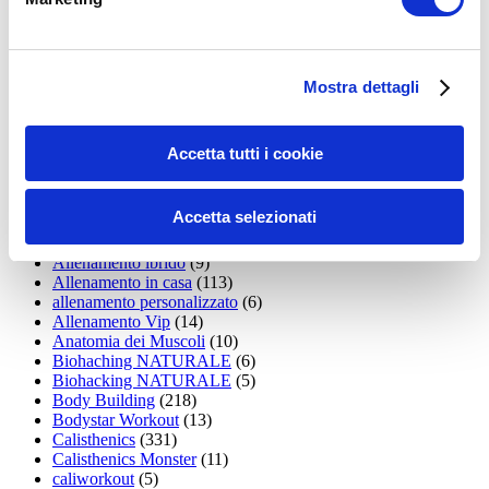
15WORKOUT
(22)
35workout
(10)
Addominali
(99)
addominali scolpiti
(39)
Alimentazione
(271)
Mostra dettagli
Allenamenti con elastici
(26)
Allenamenti in Diretta
(30)
Allenamento
(1.800)
Accetta tutti i cookie
Allenamento aerobico
(16)
Allenamento Braccia
(9)
Allenamento con il TRX
(36)
Accetta selezionati
Allenamento Donne
(75)
Allenamento funzionale
(6)
Allenamento ibrido
(9)
Allenamento in casa
(113)
allenamento personalizzato
(6)
Allenamento Vip
(14)
Anatomia dei Muscoli
(10)
Biohaching NATURALE
(6)
Biohacking NATURALE
(5)
Body Building
(218)
Bodystar Workout
(13)
Calisthenics
(331)
Calisthenics Monster
(11)
caliworkout
(5)