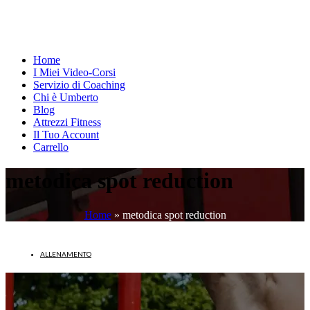
Home
I Miei Video-Corsi
Servizio di Coaching
Chi è Umberto
Blog
Attrezzi Fitness
Il Tuo Account
Carrello
metodica spot reduction
Home
»
metodica spot reduction
ALLENAMENTO