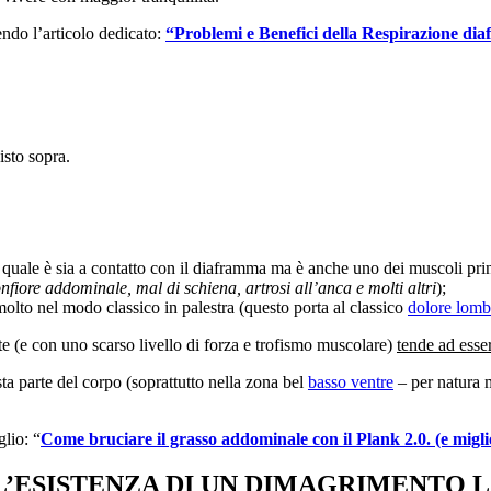
endo l’articolo dedicato:
“Problemi e Benefici della Respirazione
isto sopra.
 quale è sia a contatto con il diaframma ma è anche uno dei muscoli prin
nfiore addominale, mal di schiena, artrosi all’anca e molti altri
);
molto nel modo classico in palestra (questo porta al classico
dolore lomb
e (e con uno scarso livello di forza e trofismo muscolare)
tende ad esse
sta parte del corpo (soprattutto nella zona bel
basso ventre
– per natura m
glio: “
Come bruciare il grasso addominale con il Plank 2.0. (e migli
 L’ESISTENZA DI UN DIMAGRIMENTO