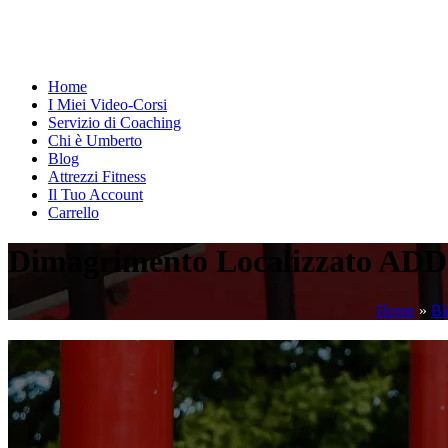
Home
I Miei Video-Corsi
Servizio di Coaching
Chi è Umberto
Blog
Attrezzi Fitness
Il Tuo Account
Carrello
Dimagrimento Localizzato ADD
Home
»
Bl