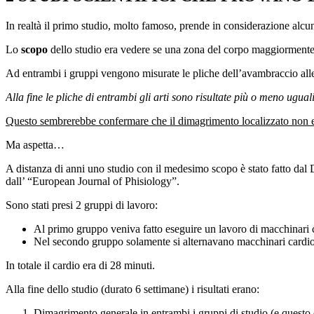
In realtà il primo studio, molto famoso, prende in considerazione alcun
Lo
scopo
dello studio era vedere se una zona del corpo maggiormente 
Ad entrambi i gruppi vengono misurate le pliche dell’avambraccio alle
Alla fine le pliche di entrambi gli arti sono risultate più o meno uguali
Questo sembrerebbe confermare che il dimagrimento localizzato non e
Ma aspetta…
A distanza di anni uno studio con il medesimo scopo è stato fatto dal D
dall’ “European Journal of Phisiology”.
Sono stati presi 2 gruppi di lavoro:
Al primo gruppo veniva fatto eseguire un lavoro di macchinari ca
Nel secondo gruppo solamente si alternavano macchinari cardi
In totale il cardio era di 28 minuti.
Alla fine dello studio (durato 6 settimane) i risultati erano:
Dimagrimento generale in entrambi i gruppi di studio (e questo d