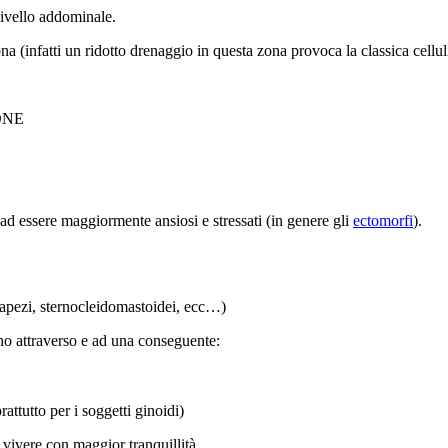
livello addominale.
ona (infatti un ridotto drenaggio in questa zona provoca la classica celluli
ONE
ad essere maggiormente ansiosi e stressati (in genere gli
ectomorfi
).
trapezi, sternocleidomastoidei, ecc…)
no attraverso e ad una conseguente:
ttutto per i soggetti ginoidi)
 vivere con maggior tranquillità.