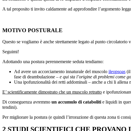
A tal proposito ti invito caldamente ad approfondire l’argomento legg
MOTIVO POSTURALE
Questo se vogliamo è anche strettamente legato al punto circolatorio v
Seguimi!
Adottando una postura perennemente seduta tendiamo:
Ad avere un accorciamento innaturale del muscolo
ileopsoas
(il
fase di deambulazione
– e qui sta l’origine di problemi come go
Una ipofunzionalità dei retti addominali – anche a chi li allena 
E’ scientificamente dimostrato che un muscolo retratto
e ipofunzionant
Di conseguenza avremmo
un accumulo di cataboliti
e liquidi in que
tendini).
Per migliorare la postura (e quindi l’irrorazione di questa zona ti consi
2 STUDI SCIENTIFICI CHE PROVANO