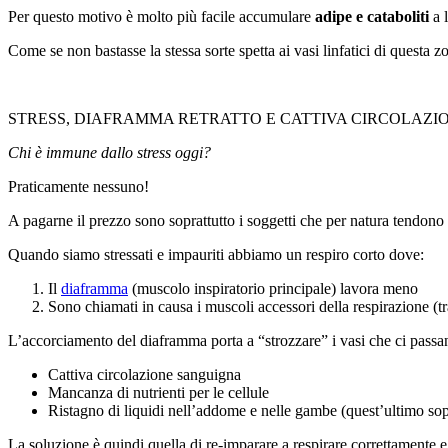
Per questo motivo è molto più facile accumulare
adipe e cataboliti
a 
Come se non bastasse la stessa sorte spetta ai vasi linfatici di questa z
STRESS, DIAFRAMMA RETRATTO E CATTIVA CIRCOLAZI
Chi è immune dallo stress oggi?
Praticamente nessuno!
A pagarne il prezzo sono soprattutto i soggetti che per natura tendono 
Quando siamo stressati e impauriti abbiamo un respiro corto dove:
Il
diaframma
(muscolo inspiratorio principale) lavora meno
Sono chiamati in causa i muscoli accessori della respirazione (
L’accorciamento del diaframma porta a “strozzare” i vasi che ci passa
Cattiva circolazione sanguigna
Mancanza di nutrienti per le cellule
Ristagno di liquidi nell’addome e nelle gambe (quest’ultimo sopra
La soluzione è quindi quella di re-imparare a respirare correttamente e