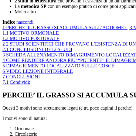
2 studi in letteratura
che provano l’esistenza di un dimagrimen
La
metodica SP
con un esempio pratico di come puoi applicarl
Molto altro
Indice
nascondi
1
PERCHE’ IL GRASSO SI ACCUMULA SULL’ADDOME? | 3 
1.1
MOTIVO ORMONALE
1.2
MOTIVO POSTURALE
2
2 STUDI SCIENTIFICI CHE PROVANO L’ESISTENZA DI
2.1
CONCLUSIONI DEI 2 STUDI
3
SCHEDA ALLENAMENTO DIMAGRIMENTO LOCALIZZAT
4
COME RENDERE ANCORA PIU’ “POTENTE” IL DIMAGR
5
DIMAGRIMENTO LOCALIZZATO SULLE COSCE
6
VIDEO LEZIONE INTEGRALE
7
CONCLUSIONI
7.1
Condividi:
PERCHE’ IL GRASSO SI ACCUMULA S
Questi 3 motivi sono strettamente legati (e tra poco capirai il perché).
I motivi sono di natura:
Ormonale
Circolatorio