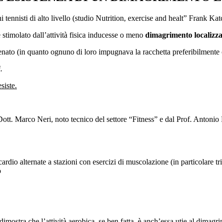
i tennisti di alto livello (studio Nutrition, exercise and healt” Frank 
stimolato dall’attività fisica inducesse o meno
dimagrimento localizza
nato (in quanto ognuno di loro impugnava la racchetta preferibilmente c
.
siste.
ott. Marco Neri, noto tecnico del settore “Fitness” e dal Prof. Antonio P
rdio alternate a stazioni con esercizi di muscolazione (in particolare tr
o
imostra che l’attività aerobica, se ben fatta, è anch’essa utie al dimagr