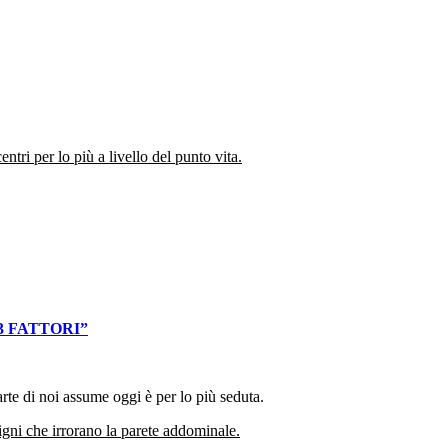
ntri per lo più a livello del punto vita.
 3 FATTORI”
rte di noi assume oggi è per lo più seduta.
igni che irrorano la parete addominale.