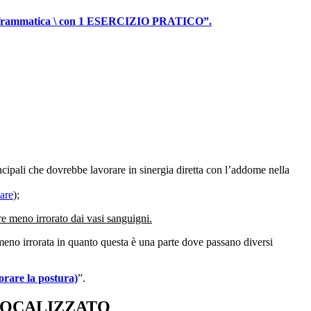
 diaframmatica \ con 1 ESERCIZIO PRATICO”.
cipali che dovrebbe lavorare in sinergia diretta con l’addome nella
are
);
re meno irrorato dai vasi sanguigni.
eno irrorata in quanto questa è una parte dove passano diversi
orare la postura)
”.
 LOCALIZZATO