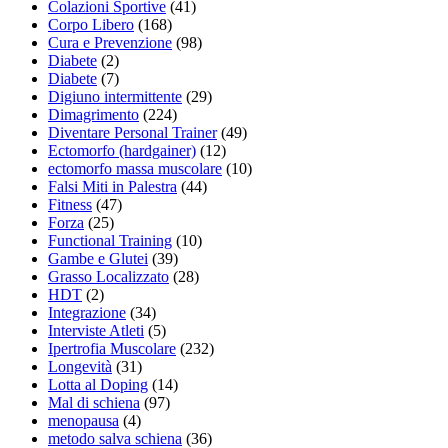
Colazioni Sportive
(41)
Corpo Libero
(168)
Cura e Prevenzione
(98)
Diabete
(2)
Diabete
(7)
Digiuno intermittente
(29)
Dimagrimento
(224)
Diventare Personal Trainer
(49)
Ectomorfo (hardgainer)
(12)
ectomorfo massa muscolare
(10)
Falsi Miti in Palestra
(44)
Fitness
(47)
Forza
(25)
Functional Training
(10)
Gambe e Glutei
(39)
Grasso Localizzato
(28)
HDT
(2)
Integrazione
(34)
Interviste Atleti
(5)
Ipertrofia Muscolare
(232)
Longevità
(31)
Lotta al Doping
(14)
Mal di schiena
(97)
menopausa
(4)
metodo salva schiena
(36)