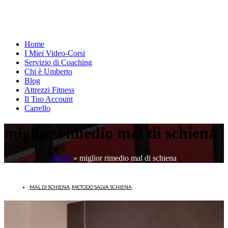
Home
I Miei Video-Corsi
Servizio di Coaching
Chi è Umberto
Blog
Attrezzi Fitness
Il Tuo Account
Carrello
miglior rimedio mal di schiena
Home
»
miglior rimedio mal di schiena
MAL DI SCHIENA
,
METODO SALVA SCHIENA