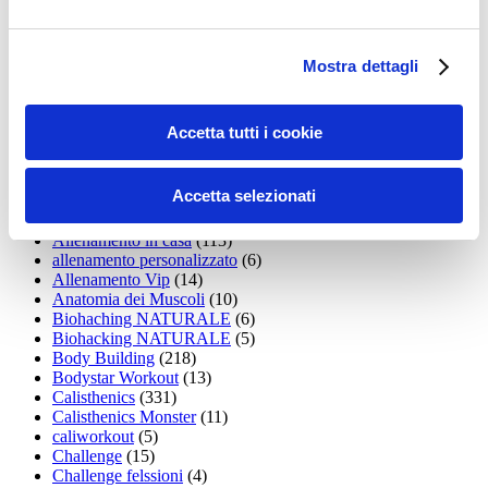
Addominali
(99)
addominali scolpiti
(39)
Alimentazione
(271)
Allenamenti con elastici
(26)
Mostra dettagli
Allenamenti in Diretta
(30)
Allenamento
(1.800)
Allenamento aerobico
(16)
Accetta tutti i cookie
Allenamento Braccia
(9)
Allenamento con il TRX
(36)
Allenamento Donne
(75)
Accetta selezionati
Allenamento funzionale
(6)
Allenamento ibrido
(9)
Allenamento in casa
(113)
allenamento personalizzato
(6)
Allenamento Vip
(14)
Anatomia dei Muscoli
(10)
Biohaching NATURALE
(6)
Biohacking NATURALE
(5)
Body Building
(218)
Bodystar Workout
(13)
Calisthenics
(331)
Calisthenics Monster
(11)
caliworkout
(5)
Challenge
(15)
Challenge felssioni
(4)