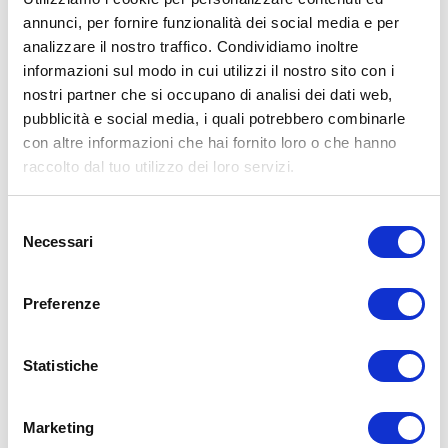
annunci, per fornire funzionalità dei social media e per
ALLENATI CON ME!
analizzare il nostro traffico. Condividiamo inoltre
informazioni sul modo in cui utilizzi il nostro sito con i
nostri partner che si occupano di analisi dei dati web,
pubblicità e social media, i quali potrebbero combinarle
con altre informazioni che hai fornito loro o che hanno
raccolto dal tuo utilizzo dei loro servizi.
Selezione
Necessari
del
consenso
Preferenze
Statistiche
LEGGI I MIEI ARTICOLI
15WORKOUT
(22)
Marketing
35workout
(10)