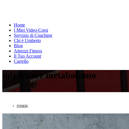
Home
I Miei Video-Corsi
Servizio di Coaching
Chi è Umberto
Blog
Attrezzi Fitness
Il Tuo Account
Carrello
migliorare metabolismo
FITNESS