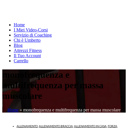
Home
I Miei Video-Corsi
Servizio di Coaching
Chi è Umberto
Blog
Attrezzi Fitness
Il Tuo Account
Carrello
monofrequenza e
multifrequenza per massa
muscolare
Home
»
monofrequenza e multifrequenza per massa muscolare
ALLENAMENTO
,
ALLENAMENTO BRACCIA
,
ALLENAMENTO IN CASA
,
FORZA
,