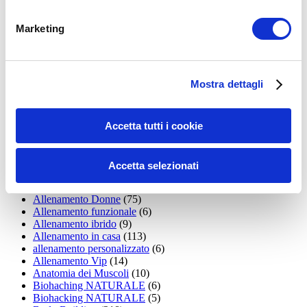
Marketing
LEGGI I MIEI ARTICOLI
15WORKOUT
(22)
35workout
(10)
Mostra dettagli
Addominali
(99)
addominali scolpiti
(39)
Alimentazione
(271)
Allenamenti con elastici
(26)
Accetta tutti i cookie
Allenamenti in Diretta
(30)
Allenamento
(1.800)
Allenamento aerobico
(16)
Accetta selezionati
Allenamento Braccia
(9)
Allenamento con il TRX
(36)
Allenamento Donne
(75)
Allenamento funzionale
(6)
Allenamento ibrido
(9)
Allenamento in casa
(113)
allenamento personalizzato
(6)
Allenamento Vip
(14)
Anatomia dei Muscoli
(10)
Biohaching NATURALE
(6)
Biohacking NATURALE
(5)