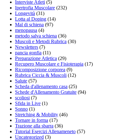
Interviste Atleti
(5)
Ipertrofia Muscolare
(232)
Longevità
(31)
Lotta al Doping
(14)
Mal di schiena
(97)
menopausa
(4)
metodo salva schiena
(36)
Muscoli e Metodi Rubrica
(30)
Newsletters
(7)
pancia gonfia
(11)
Preparazione Atletica
(29)
Recupero Muscolare e Fisioterapia
(17)
Ricomposizione corporea
(9)
Rubrica Ciccia & Muscoli
(12)
Salute
(57)
Scheda d'allenamento casa
(25)
Schede d'Allenamento Gratuite
(94)
scoliosi
(7)
Sfida in Live
(1)
Sonno
(1)
Stretching & Mobility
(46)
Tornare in forma
(17)
Trazione alla sbarra
(36)
Tutorial Esercizi Allenameneto
(57)
Uncategorized
(3)