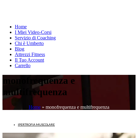
Home
I Miei Video-Corsi
Servizio di Coaching
Chi è Umberto
Blog
Attrezzi Fitness
Il Tuo Account
Carrello
monofrequenza e
multifrequenza
Home
»
monofrequenza e multifrequenza
IPERTROFIA MUSCOLARE