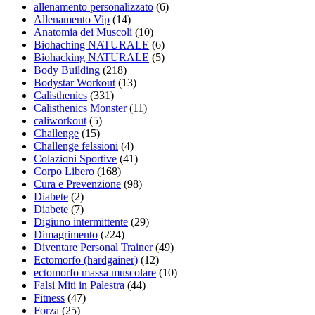
allenamento personalizzato
(6)
Allenamento Vip
(14)
Anatomia dei Muscoli
(10)
Biohaching NATURALE
(6)
Biohacking NATURALE
(5)
Body Building
(218)
Bodystar Workout
(13)
Calisthenics
(331)
Calisthenics Monster
(11)
caliworkout
(5)
Challenge
(15)
Challenge felssioni
(4)
Colazioni Sportive
(41)
Corpo Libero
(168)
Cura e Prevenzione
(98)
Diabete
(2)
Diabete
(7)
Digiuno intermittente
(29)
Dimagrimento
(224)
Diventare Personal Trainer
(49)
Ectomorfo (hardgainer)
(12)
ectomorfo massa muscolare
(10)
Falsi Miti in Palestra
(44)
Fitness
(47)
Forza
(25)