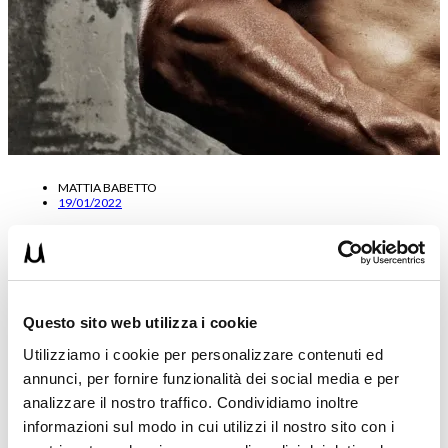
MATTIA BABETTO
19/01/2022
Come fare Massa Muscolare davvero: CEDIMENTO
o BUFFER?
Ciao e benvenuto in questo interessantissimo articolo in cui
Questo sito web utilizza i cookie
parliamo ancora una volta di come fare massa muscolare, se è…
Utilizziamo i cookie per personalizzare contenuti ed
Leggi tutto
annunci, per fornire funzionalità dei social media e per
analizzare il nostro traffico. Condividiamo inoltre
informazioni sul modo in cui utilizzi il nostro sito con i