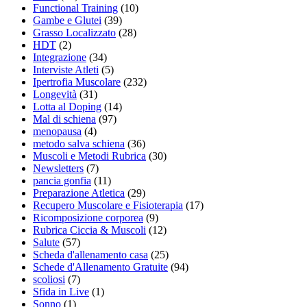
Functional Training
(10)
Gambe e Glutei
(39)
Grasso Localizzato
(28)
HDT
(2)
Integrazione
(34)
Interviste Atleti
(5)
Ipertrofia Muscolare
(232)
Longevità
(31)
Lotta al Doping
(14)
Mal di schiena
(97)
menopausa
(4)
metodo salva schiena
(36)
Muscoli e Metodi Rubrica
(30)
Newsletters
(7)
pancia gonfia
(11)
Preparazione Atletica
(29)
Recupero Muscolare e Fisioterapia
(17)
Ricomposizione corporea
(9)
Rubrica Ciccia & Muscoli
(12)
Salute
(57)
Scheda d'allenamento casa
(25)
Schede d'Allenamento Gratuite
(94)
scoliosi
(7)
Sfida in Live
(1)
Sonno
(1)