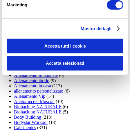
LEGGI I MIEI ARTICOLI
Marketing
15WORKOUT
(22)
35workout
(10)
Addominali
(99)
addominali scolpiti
(39)
Mostra dettagli
Alimentazione
(271)
Allenamenti con elastici
(26)
Allenamenti in Diretta
(30)
Accetta tutti i cookie
Allenamento
(1.800)
Allenamento aerobico
(16)
Allenamento Braccia
(9)
Accetta selezionati
Allenamento con il TRX
(36)
Allenamento Donne
(75)
Allenamento funzionale
(6)
Allenamento ibrido
(9)
Allenamento in casa
(113)
allenamento personalizzato
(6)
Allenamento Vip
(14)
Anatomia dei Muscoli
(10)
Biohaching NATURALE
(6)
Biohacking NATURALE
(5)
Body Building
(218)
Bodystar Workout
(13)
Calisthenics
(331)