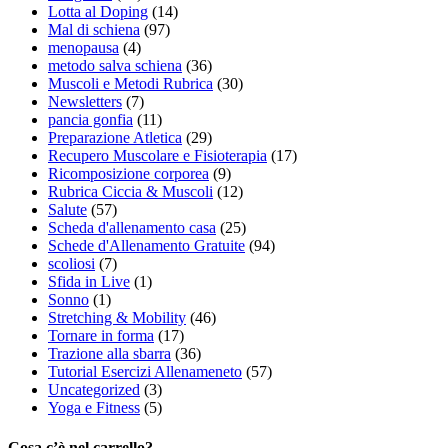
Lotta al Doping
(14)
Mal di schiena
(97)
menopausa
(4)
metodo salva schiena
(36)
Muscoli e Metodi Rubrica
(30)
Newsletters
(7)
pancia gonfia
(11)
Preparazione Atletica
(29)
Recupero Muscolare e Fisioterapia
(17)
Ricomposizione corporea
(9)
Rubrica Ciccia & Muscoli
(12)
Salute
(57)
Scheda d'allenamento casa
(25)
Schede d'Allenamento Gratuite
(94)
scoliosi
(7)
Sfida in Live
(1)
Sonno
(1)
Stretching & Mobility
(46)
Tornare in forma
(17)
Trazione alla sbarra
(36)
Tutorial Esercizi Allenameneto
(57)
Uncategorized
(3)
Yoga e Fitness
(5)
Cosa c’è nel carrello?