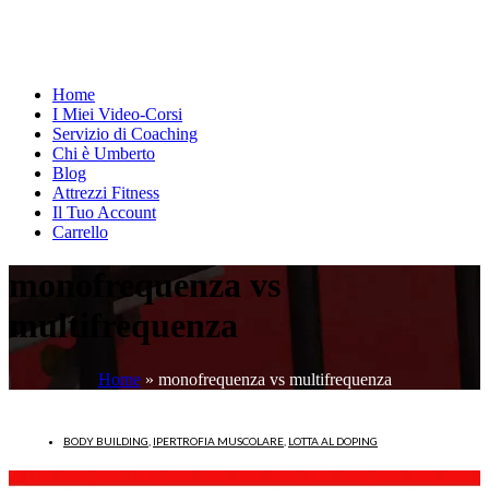
Home
I Miei Video-Corsi
Servizio di Coaching
Chi è Umberto
Blog
Attrezzi Fitness
Il Tuo Account
Carrello
monofrequenza vs
multifrequenza
Home
»
monofrequenza vs multifrequenza
BODY BUILDING
,
IPERTROFIA MUSCOLARE
,
LOTTA AL DOPING