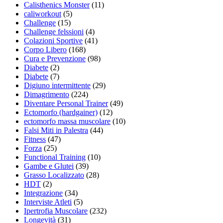
Calisthenics Monster
(11)
caliworkout
(5)
Challenge
(15)
Challenge felssioni
(4)
Colazioni Sportive
(41)
Corpo Libero
(168)
Cura e Prevenzione
(98)
Diabete
(2)
Diabete
(7)
Digiuno intermittente
(29)
Dimagrimento
(224)
Diventare Personal Trainer
(49)
Ectomorfo (hardgainer)
(12)
ectomorfo massa muscolare
(10)
Falsi Miti in Palestra
(44)
Fitness
(47)
Forza
(25)
Functional Training
(10)
Gambe e Glutei
(39)
Grasso Localizzato
(28)
HDT
(2)
Integrazione
(34)
Interviste Atleti
(5)
Ipertrofia Muscolare
(232)
Longevità
(31)