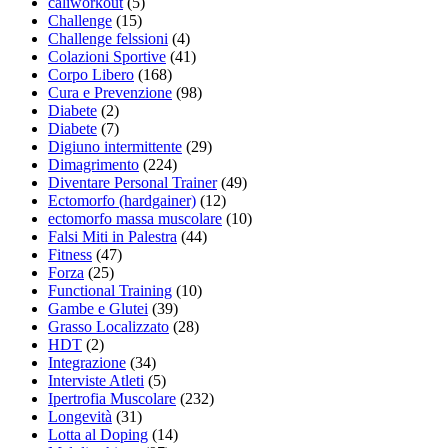
caliworkout
(5)
Challenge
(15)
Challenge felssioni
(4)
Colazioni Sportive
(41)
Corpo Libero
(168)
Cura e Prevenzione
(98)
Diabete
(2)
Diabete
(7)
Digiuno intermittente
(29)
Dimagrimento
(224)
Diventare Personal Trainer
(49)
Ectomorfo (hardgainer)
(12)
ectomorfo massa muscolare
(10)
Falsi Miti in Palestra
(44)
Fitness
(47)
Forza
(25)
Functional Training
(10)
Gambe e Glutei
(39)
Grasso Localizzato
(28)
HDT
(2)
Integrazione
(34)
Interviste Atleti
(5)
Ipertrofia Muscolare
(232)
Longevità
(31)
Lotta al Doping
(14)