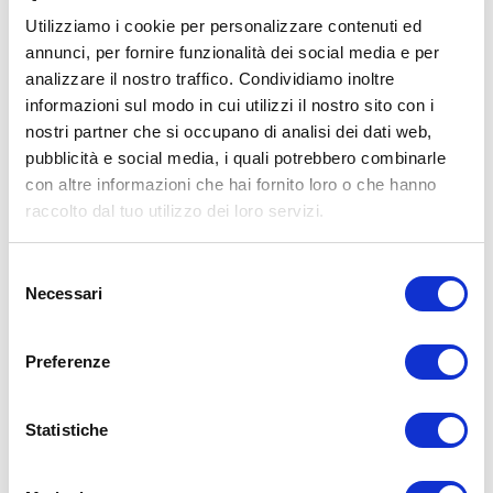
Utilizziamo i cookie per personalizzare contenuti ed
annunci, per fornire funzionalità dei social media e per
analizzare il nostro traffico. Condividiamo inoltre
ALLENATI CON ME!
informazioni sul modo in cui utilizzi il nostro sito con i
nostri partner che si occupano di analisi dei dati web,
pubblicità e social media, i quali potrebbero combinarle
con altre informazioni che hai fornito loro o che hanno
raccolto dal tuo utilizzo dei loro servizi.
Selezione
Necessari
del
consenso
Preferenze
Statistiche
LEGGI I MIEI ARTICOLI