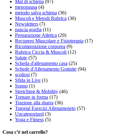
Mal di schiena
(97)
menopausa
(4)
metodo salva schiena
(36)
Muscoli e Metodi Rubrica
(30)
Newsletters
(7)
pancia gonfia
(11)
Preparazione Atletica
(29)
Recupero Muscolare e Fisioterapia
(17)
Ricomposizione corporea
(9)
Rubrica Ciccia & Muscoli
(12)
Salute
(57)
Scheda d'allenamento casa
(25)
Schede d'Allenamento Gratuite
(94)
scoliosi
(7)
Sfida in Live
(1)
Sonno
(1)
Stretching & Mobility
(46)
Tornare in forma
(17)
Trazione alla sbarra
(36)
Tutorial Esercizi Allenameneto
(57)
Uncategorized
(3)
Yoga e Fitness
(5)
Cosa c’è nel carrello?