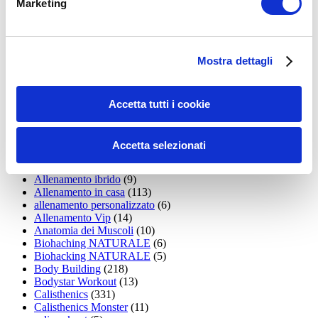
Marketing
15WORKOUT
(22)
35workout
(10)
Addominali
(99)
addominali scolpiti
(39)
Mostra dettagli
Alimentazione
(271)
Allenamenti con elastici
(26)
Allenamenti in Diretta
(30)
Allenamento
(1.800)
Accetta tutti i cookie
Allenamento aerobico
(16)
Allenamento Braccia
(9)
Allenamento con il TRX
(36)
Accetta selezionati
Allenamento Donne
(75)
Allenamento funzionale
(6)
Allenamento ibrido
(9)
Allenamento in casa
(113)
allenamento personalizzato
(6)
Allenamento Vip
(14)
Anatomia dei Muscoli
(10)
Biohaching NATURALE
(6)
Biohacking NATURALE
(5)
Body Building
(218)
Bodystar Workout
(13)
Calisthenics
(331)
Calisthenics Monster
(11)