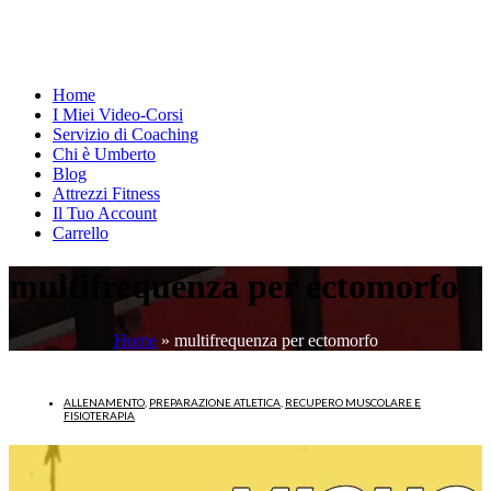
Home
I Miei Video-Corsi
Servizio di Coaching
Chi è Umberto
Blog
Attrezzi Fitness
Il Tuo Account
Carrello
multifrequenza per ectomorfo
Home
»
multifrequenza per ectomorfo
ALLENAMENTO
,
PREPARAZIONE ATLETICA
,
RECUPERO MUSCOLARE E
FISIOTERAPIA