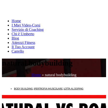
Home
I Miei Video-Corsi
Servizio di Coaching
Chi è Umberto
Blog
Attrezzi Fitness
Il Tuo Account
Carrello
natural bodybuilding
Home
»
natural bodybuilding
BODY BUILDING
,
IPERTROFIA MUSCOLARE
,
LOTTA AL DOPING