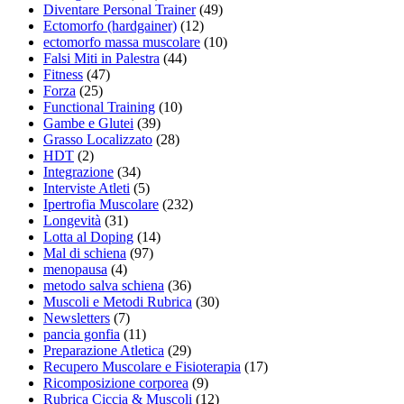
Diventare Personal Trainer
(49)
Ectomorfo (hardgainer)
(12)
ectomorfo massa muscolare
(10)
Falsi Miti in Palestra
(44)
Fitness
(47)
Forza
(25)
Functional Training
(10)
Gambe e Glutei
(39)
Grasso Localizzato
(28)
HDT
(2)
Integrazione
(34)
Interviste Atleti
(5)
Ipertrofia Muscolare
(232)
Longevità
(31)
Lotta al Doping
(14)
Mal di schiena
(97)
menopausa
(4)
metodo salva schiena
(36)
Muscoli e Metodi Rubrica
(30)
Newsletters
(7)
pancia gonfia
(11)
Preparazione Atletica
(29)
Recupero Muscolare e Fisioterapia
(17)
Ricomposizione corporea
(9)
Rubrica Ciccia & Muscoli
(12)