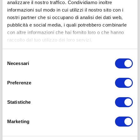
analizzare il nostro traffico. Condividiamo inoltre
informazioni sul modo in cui utilizzi il nostro sito con i
15WORKOUT SCARICA ORA
nostri partner che si occupano di analisi dei dati web,
pubblicità e social media, i quali potrebbero combinarle
con altre informazioni che hai fornito loro o che hanno
raccolto dal tuo utilizzo dei loro servizi.
Selezione
Necessari
del
consenso
Preferenze
Statistiche
ALLENATI CON ME!
Marketing