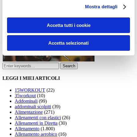
Mostra dettagli
Accetta tutti i cookie
Accetta selezionati
LEGGI I MIEI ARTICOLI
15WORKOUT
(22)
35workout
(10)
Addominali
(99)
addominali scolpiti
(39)
Alimentazione
(271)
Allenamenti con elastici
(26)
Allenamenti in Diretta
(30)
Allenamento
(1.800)
Allenamento aerobico
(16)