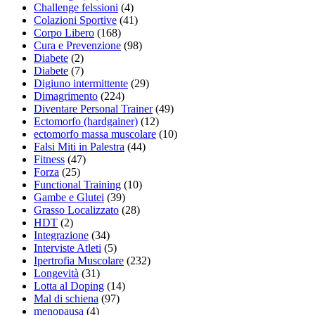
Challenge felssioni
(4)
Colazioni Sportive
(41)
Corpo Libero
(168)
Cura e Prevenzione
(98)
Diabete
(2)
Diabete
(7)
Digiuno intermittente
(29)
Dimagrimento
(224)
Diventare Personal Trainer
(49)
Ectomorfo (hardgainer)
(12)
ectomorfo massa muscolare
(10)
Falsi Miti in Palestra
(44)
Fitness
(47)
Forza
(25)
Functional Training
(10)
Gambe e Glutei
(39)
Grasso Localizzato
(28)
HDT
(2)
Integrazione
(34)
Interviste Atleti
(5)
Ipertrofia Muscolare
(232)
Longevità
(31)
Lotta al Doping
(14)
Mal di schiena
(97)
menopausa
(4)