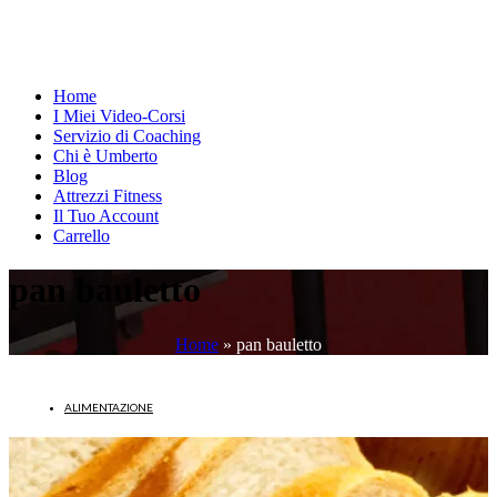
Home
I Miei Video-Corsi
Servizio di Coaching
Chi è Umberto
Blog
Attrezzi Fitness
Il Tuo Account
Carrello
pan bauletto
Home
»
pan bauletto
ALIMENTAZIONE