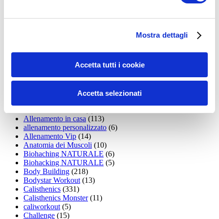
35workout
(10)
Addominali
(99)
addominali scolpiti
(39)
Alimentazione
(271)
Mostra dettagli
Allenamenti con elastici
(26)
Allenamenti in Diretta
(30)
Allenamento
(1.800)
Accetta tutti i cookie
Allenamento aerobico
(16)
Allenamento Braccia
(9)
Allenamento con il TRX
(36)
Allenamento Donne
(75)
Accetta selezionati
Allenamento funzionale
(6)
Allenamento ibrido
(9)
Allenamento in casa
(113)
allenamento personalizzato
(6)
Allenamento Vip
(14)
Anatomia dei Muscoli
(10)
Biohaching NATURALE
(6)
Biohacking NATURALE
(5)
Body Building
(218)
Bodystar Workout
(13)
Calisthenics
(331)
Calisthenics Monster
(11)
caliworkout
(5)
Challenge
(15)