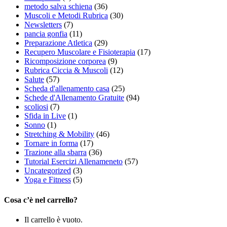
metodo salva schiena
(36)
Muscoli e Metodi Rubrica
(30)
Newsletters
(7)
pancia gonfia
(11)
Preparazione Atletica
(29)
Recupero Muscolare e Fisioterapia
(17)
Ricomposizione corporea
(9)
Rubrica Ciccia & Muscoli
(12)
Salute
(57)
Scheda d'allenamento casa
(25)
Schede d'Allenamento Gratuite
(94)
scoliosi
(7)
Sfida in Live
(1)
Sonno
(1)
Stretching & Mobility
(46)
Tornare in forma
(17)
Trazione alla sbarra
(36)
Tutorial Esercizi Allenameneto
(57)
Uncategorized
(3)
Yoga e Fitness
(5)
Cosa c’è nel carrello?
Il carrello è vuoto.