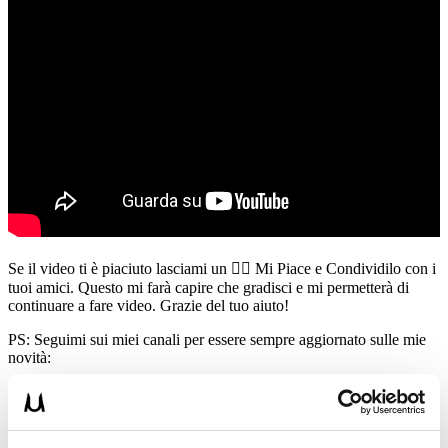
Se il video ti è piaciuto lasciami un 👍🏻 Mi Piace e Condividilo con i
tuoi amici. Questo mi farà capire che gradisci e mi permetterà di
continuare a fare video. Grazie del tuo aiuto!
PS: Seguimi sui miei canali per essere sempre aggiornato sulle mie
novità:
📸 Instagram
https://www.instagram.com/umbertomiletto/
🏋🏻‍♂️ T-shirt Allenamento
http://umbertomiletto.com/le-mie-t-shirt/