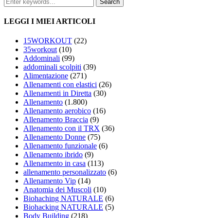
LEGGI I MIEI ARTICOLI
15WORKOUT
(22)
35workout
(10)
Addominali
(99)
addominali scolpiti
(39)
Alimentazione
(271)
Allenamenti con elastici
(26)
Allenamenti in Diretta
(30)
Allenamento
(1.800)
Allenamento aerobico
(16)
Allenamento Braccia
(9)
Allenamento con il TRX
(36)
Allenamento Donne
(75)
Allenamento funzionale
(6)
Allenamento ibrido
(9)
Allenamento in casa
(113)
allenamento personalizzato
(6)
Allenamento Vip
(14)
Anatomia dei Muscoli
(10)
Biohaching NATURALE
(6)
Biohacking NATURALE
(5)
Body Building
(218)