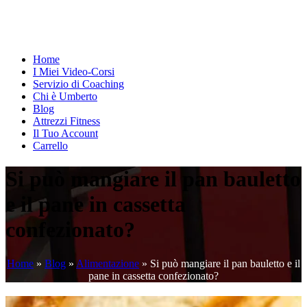
Home
I Miei Video-Corsi
Servizio di Coaching
Chi è Umberto
Blog
Attrezzi Fitness
Il Tuo Account
Carrello
Si può mangiare il pan bauletto
e il pane in cassetta
confezionato?
Home
»
Blog
»
Alimentazione
»
Si può mangiare il pan bauletto e il
pane in cassetta confezionato?