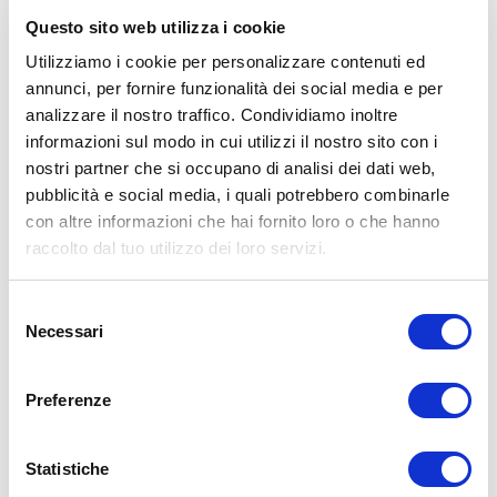
Avvertenze: le informazioni contenute in questi video non intendono
Questo sito web utilizza i cookie
sostituirsi in nessun modo a parere medico o di altri specialisti.
L’autore declina ogni responsabilità di effetti o di conseguenze
Utilizziamo i cookie per personalizzare contenuti ed
risultanti dall’uso di tali informazioni e dalla loro messa in pratica.
annunci, per fornire funzionalità dei social media e per
L’allenamento con sovraccarichi, a corpo libero, con i kettlebell, con
analizzare il nostro traffico. Condividiamo inoltre
il trx, e con altri attrezzi può causare infortuni, si consiglia pertanto
di prestare la massima attenzione e di eseguire esercizi e
informazioni sul modo in cui utilizzi il nostro sito con i
metodologie adatte al proprio livello di forma. Consultare il proprio
nostri partner che si occupano di analisi dei dati web,
medico di fiducia prima di intraprendere qualsiasi forma di attività
pubblicità e social media, i quali potrebbero combinarle
fisica o regime alimentare.
con altre informazioni che hai fornito loro o che hanno
Condividi:
raccolto dal tuo utilizzo dei loro servizi.
X
Facebook
Selezione
Necessari
del
Alimentazione
consenso
pan bauletto
pane
pane confezionato
pane in cassetta
Preferenze
ADD COMMENT
Commento
*
Statistiche