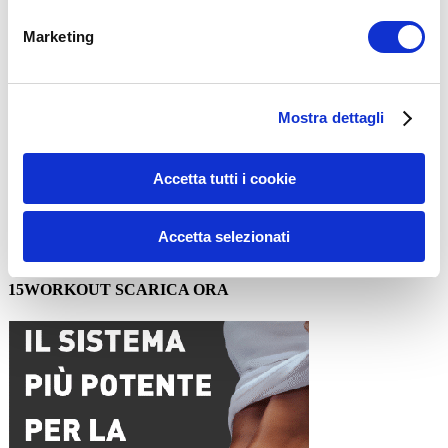
Marketing
Mostra dettagli
Nome
*
Email
*
Accetta tutti i cookie
Sito web
Accetta selezionati
15WORKOUT SCARICA ORA