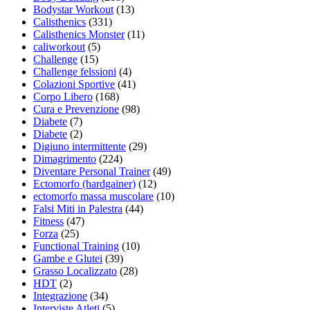
Bodystar Workout
(13)
Calisthenics
(331)
Calisthenics Monster
(11)
caliworkout
(5)
Challenge
(15)
Challenge felssioni
(4)
Colazioni Sportive
(41)
Corpo Libero
(168)
Cura e Prevenzione
(98)
Diabete
(7)
Diabete
(2)
Digiuno intermittente
(29)
Dimagrimento
(224)
Diventare Personal Trainer
(49)
Ectomorfo (hardgainer)
(12)
ectomorfo massa muscolare
(10)
Falsi Miti in Palestra
(44)
Fitness
(47)
Forza
(25)
Functional Training
(10)
Gambe e Glutei
(39)
Grasso Localizzato
(28)
HDT
(2)
Integrazione
(34)
Interviste Atleti
(5)