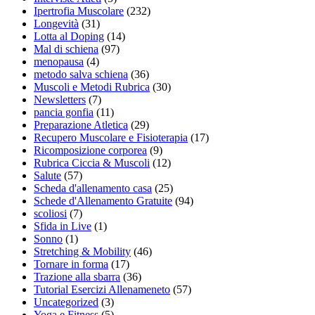
Ipertrofia Muscolare
(232)
Longevità
(31)
Lotta al Doping
(14)
Mal di schiena
(97)
menopausa
(4)
metodo salva schiena
(36)
Muscoli e Metodi Rubrica
(30)
Newsletters
(7)
pancia gonfia
(11)
Preparazione Atletica
(29)
Recupero Muscolare e Fisioterapia
(17)
Ricomposizione corporea
(9)
Rubrica Ciccia & Muscoli
(12)
Salute
(57)
Scheda d'allenamento casa
(25)
Schede d'Allenamento Gratuite
(94)
scoliosi
(7)
Sfida in Live
(1)
Sonno
(1)
Stretching & Mobility
(46)
Tornare in forma
(17)
Trazione alla sbarra
(36)
Tutorial Esercizi Allenameneto
(57)
Uncategorized
(3)
Yoga e Fitness
(5)