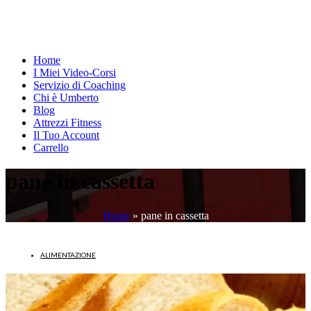
Home
I Miei Video-Corsi
Servizio di Coaching
Chi è Umberto
Blog
Attrezzi Fitness
Il Tuo Account
Carrello
pane in cassetta
Home
»
pane in cassetta
ALIMENTAZIONE