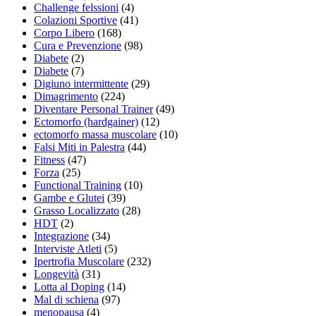
Challenge felssioni
(4)
Colazioni Sportive
(41)
Corpo Libero
(168)
Cura e Prevenzione
(98)
Diabete
(2)
Diabete
(7)
Digiuno intermittente
(29)
Dimagrimento
(224)
Diventare Personal Trainer
(49)
Ectomorfo (hardgainer)
(12)
ectomorfo massa muscolare
(10)
Falsi Miti in Palestra
(44)
Fitness
(47)
Forza
(25)
Functional Training
(10)
Gambe e Glutei
(39)
Grasso Localizzato
(28)
HDT
(2)
Integrazione
(34)
Interviste Atleti
(5)
Ipertrofia Muscolare
(232)
Longevità
(31)
Lotta al Doping
(14)
Mal di schiena
(97)
menopausa
(4)