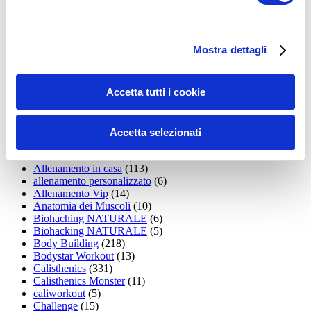
35workout
(10)
Addominali
(99)
addominali scolpiti
(39)
Alimentazione
(271)
Mostra dettagli
Allenamenti con elastici
(26)
Allenamenti in Diretta
(30)
Allenamento
(1.800)
Accetta tutti i cookie
Allenamento aerobico
(16)
Allenamento Braccia
(9)
Allenamento con il TRX
(36)
Allenamento Donne
(75)
Accetta selezionati
Allenamento funzionale
(6)
Allenamento ibrido
(9)
Allenamento in casa
(113)
allenamento personalizzato
(6)
Allenamento Vip
(14)
Anatomia dei Muscoli
(10)
Biohaching NATURALE
(6)
Biohacking NATURALE
(5)
Body Building
(218)
Bodystar Workout
(13)
Calisthenics
(331)
Calisthenics Monster
(11)
caliworkout
(5)
Challenge
(15)