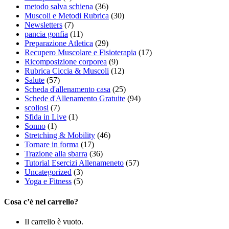
metodo salva schiena
(36)
Muscoli e Metodi Rubrica
(30)
Newsletters
(7)
pancia gonfia
(11)
Preparazione Atletica
(29)
Recupero Muscolare e Fisioterapia
(17)
Ricomposizione corporea
(9)
Rubrica Ciccia & Muscoli
(12)
Salute
(57)
Scheda d'allenamento casa
(25)
Schede d'Allenamento Gratuite
(94)
scoliosi
(7)
Sfida in Live
(1)
Sonno
(1)
Stretching & Mobility
(46)
Tornare in forma
(17)
Trazione alla sbarra
(36)
Tutorial Esercizi Allenameneto
(57)
Uncategorized
(3)
Yoga e Fitness
(5)
Cosa c’è nel carrello?
Il carrello è vuoto.