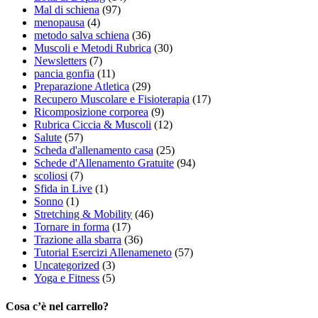
Mal di schiena
(97)
menopausa
(4)
metodo salva schiena
(36)
Muscoli e Metodi Rubrica
(30)
Newsletters
(7)
pancia gonfia
(11)
Preparazione Atletica
(29)
Recupero Muscolare e Fisioterapia
(17)
Ricomposizione corporea
(9)
Rubrica Ciccia & Muscoli
(12)
Salute
(57)
Scheda d'allenamento casa
(25)
Schede d'Allenamento Gratuite
(94)
scoliosi
(7)
Sfida in Live
(1)
Sonno
(1)
Stretching & Mobility
(46)
Tornare in forma
(17)
Trazione alla sbarra
(36)
Tutorial Esercizi Allenameneto
(57)
Uncategorized
(3)
Yoga e Fitness
(5)
Cosa c’è nel carrello?