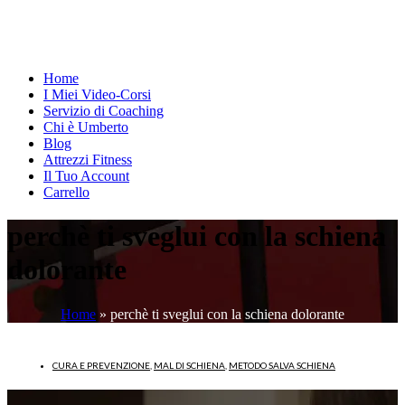
Home
I Miei Video-Corsi
Servizio di Coaching
Chi è Umberto
Blog
Attrezzi Fitness
Il Tuo Account
Carrello
perchè ti sveglui con la schiena
dolorante
Home
»
perchè ti sveglui con la schiena dolorante
CURA E PREVENZIONE
,
MAL DI SCHIENA
,
METODO SALVA SCHIENA