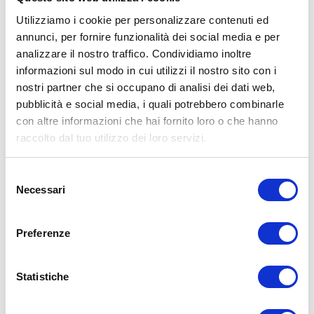
Utilizziamo i cookie per personalizzare contenuti ed
annunci, per fornire funzionalità dei social media e per
analizzare il nostro traffico. Condividiamo inoltre
informazioni sul modo in cui utilizzi il nostro sito con i
ALLENATI CON ME!
nostri partner che si occupano di analisi dei dati web,
pubblicità e social media, i quali potrebbero combinarle
con altre informazioni che hai fornito loro o che hanno
raccolto dal tuo utilizzo dei loro servizi.
Selezione
Necessari
del
consenso
Preferenze
Statistiche
LEGGI I MIEI ARTICOLI