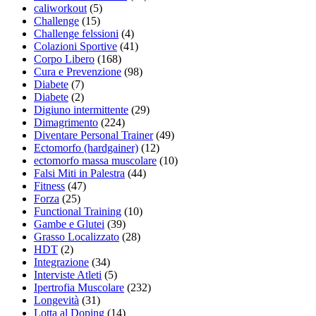
caliworkout
(5)
Challenge
(15)
Challenge felssioni
(4)
Colazioni Sportive
(41)
Corpo Libero
(168)
Cura e Prevenzione
(98)
Diabete
(7)
Diabete
(2)
Digiuno intermittente
(29)
Dimagrimento
(224)
Diventare Personal Trainer
(49)
Ectomorfo (hardgainer)
(12)
ectomorfo massa muscolare
(10)
Falsi Miti in Palestra
(44)
Fitness
(47)
Forza
(25)
Functional Training
(10)
Gambe e Glutei
(39)
Grasso Localizzato
(28)
HDT
(2)
Integrazione
(34)
Interviste Atleti
(5)
Ipertrofia Muscolare
(232)
Longevità
(31)
Lotta al Doping
(14)