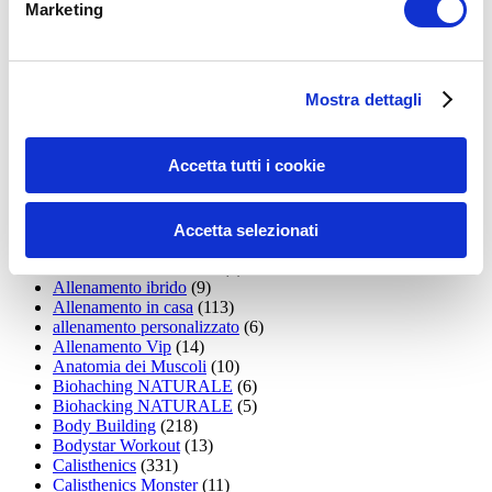
Marketing
15WORKOUT
(22)
35workout
(10)
Addominali
(99)
addominali scolpiti
(39)
Mostra dettagli
Alimentazione
(271)
Allenamenti con elastici
(26)
Allenamenti in Diretta
(30)
Accetta tutti i cookie
Allenamento
(1.800)
Allenamento aerobico
(16)
Allenamento Braccia
(9)
Allenamento con il TRX
(36)
Accetta selezionati
Allenamento Donne
(75)
Allenamento funzionale
(6)
Allenamento ibrido
(9)
Allenamento in casa
(113)
allenamento personalizzato
(6)
Allenamento Vip
(14)
Anatomia dei Muscoli
(10)
Biohaching NATURALE
(6)
Biohacking NATURALE
(5)
Body Building
(218)
Bodystar Workout
(13)
Calisthenics
(331)
Calisthenics Monster
(11)