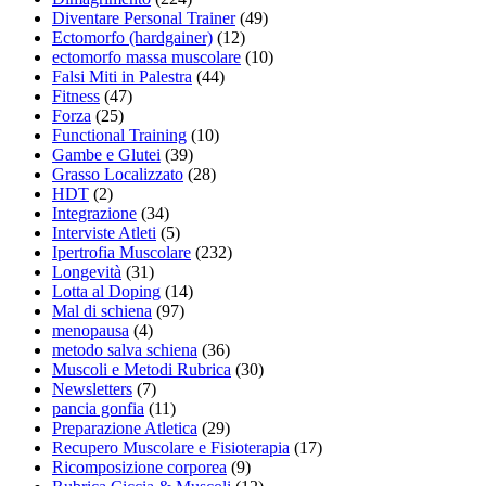
Diventare Personal Trainer
(49)
Ectomorfo (hardgainer)
(12)
ectomorfo massa muscolare
(10)
Falsi Miti in Palestra
(44)
Fitness
(47)
Forza
(25)
Functional Training
(10)
Gambe e Glutei
(39)
Grasso Localizzato
(28)
HDT
(2)
Integrazione
(34)
Interviste Atleti
(5)
Ipertrofia Muscolare
(232)
Longevità
(31)
Lotta al Doping
(14)
Mal di schiena
(97)
menopausa
(4)
metodo salva schiena
(36)
Muscoli e Metodi Rubrica
(30)
Newsletters
(7)
pancia gonfia
(11)
Preparazione Atletica
(29)
Recupero Muscolare e Fisioterapia
(17)
Ricomposizione corporea
(9)