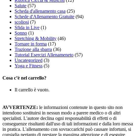
Rubrica Ciccia & Muscoli
(12)
Salute
(57)
Scheda d'allenamento casa
(25)
Schede d'Allenamento Gratuite
(94)
scoliosi
(7)
Sfida in Live
(1)
Sonno
(1)
Stretching & Mobility
(46)
Tornare in forma
(17)
Trazione alla sbarra
(36)
Tutorial Esercizi Allenameneto
(57)
Uncategorized
(3)
Yoga e Fitness
(5)
Cosa c’è nel carrello?
Il carrello è vuoto.
AVVERTENZE:
le informazioni contenute in questo sito non
intendono sostituirsi in nessun modo a parere medico o di altri
specialisti. L'autore declina ogni responsabilità di effetti o di
conseguenze risultanti dall'uso di tali informazioni e dalla loro messa
in pratica. L'allenamento con sovraccarichi può causare infortuni, si
consiglia pertanto di prestare la massima attenzione e di eseguire