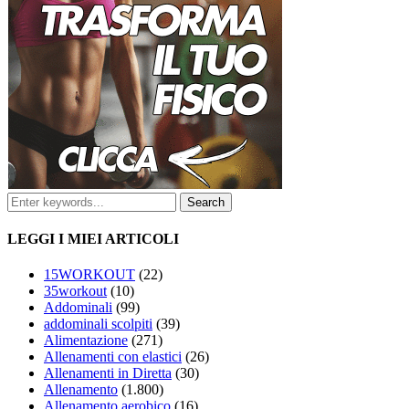
LEGGI I MIEI ARTICOLI
15WORKOUT
(22)
35workout
(10)
Addominali
(99)
addominali scolpiti
(39)
Alimentazione
(271)
Allenamenti con elastici
(26)
Allenamenti in Diretta
(30)
Allenamento
(1.800)
Allenamento aerobico
(16)