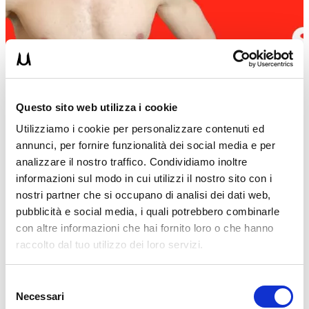
Questo sito web utilizza i cookie
Utilizziamo i cookie per personalizzare contenuti ed
annunci, per fornire funzionalità dei social media e per
analizzare il nostro traffico. Condividiamo inoltre
informazioni sul modo in cui utilizzi il nostro sito con i
UM
24/05/2022
nostri partner che si occupano di analisi dei dati web,
pubblicità e social media, i quali potrebbero combinarle
con altre informazioni che hai fornito loro o che hanno
La migliore routine di riscaldamento per il
raccolto dal tuo utilizzo dei loro servizi.
Calisthenics
Se ti alleni con il Calisthenics sai quanto è importante il
Selezione
riscaldamento per dare il massimo nelle performance ed evitare…
Necessari
del
Leggi tutto