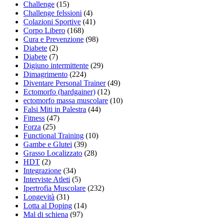
Challenge
(15)
Challenge felssioni
(4)
Colazioni Sportive
(41)
Corpo Libero
(168)
Cura e Prevenzione
(98)
Diabete
(2)
Diabete
(7)
Digiuno intermittente
(29)
Dimagrimento
(224)
Diventare Personal Trainer
(49)
Ectomorfo (hardgainer)
(12)
ectomorfo massa muscolare
(10)
Falsi Miti in Palestra
(44)
Fitness
(47)
Forza
(25)
Functional Training
(10)
Gambe e Glutei
(39)
Grasso Localizzato
(28)
HDT
(2)
Integrazione
(34)
Interviste Atleti
(5)
Ipertrofia Muscolare
(232)
Longevità
(31)
Lotta al Doping
(14)
Mal di schiena
(97)