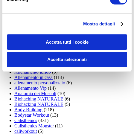
15WORKOUT
(22)
35workout
(10)
Addominali
(99)
addominali scolpiti
(39)
Alimentazione
(271)
Mostra dettagli
Allenamenti con elastici
(26)
Allenamenti in Diretta
(30)
Allenamento
(1.800)
Accetta tutti i cookie
Allenamento aerobico
(16)
Allenamento Braccia
(9)
Allenamento con il TRX
(36)
Accetta selezionati
Allenamento Donne
(75)
Allenamento funzionale
(6)
Allenamento ibrido
(9)
Allenamento in casa
(113)
allenamento personalizzato
(6)
Allenamento Vip
(14)
Anatomia dei Muscoli
(10)
Biohaching NATURALE
(6)
Biohacking NATURALE
(5)
Body Building
(218)
Bodystar Workout
(13)
Calisthenics
(331)
Calisthenics Monster
(11)
caliworkout
(5)