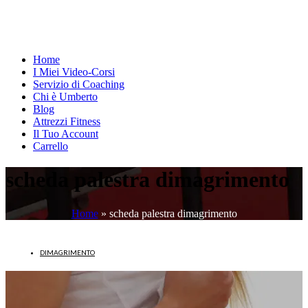
Home
I Miei Video-Corsi
Servizio di Coaching
Chi è Umberto
Blog
Attrezzi Fitness
Il Tuo Account
Carrello
scheda palestra dimagrimento
Home
»
scheda palestra dimagrimento
DIMAGRIMENTO