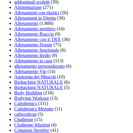
addominali scolpiti
(39)
Alimentazione
(271)
Allenamenti con elastici
(26)
Allenamenti in Diretta
(30)
Allenamento
(1.800)
Allenamento aerobico
(16)
Allenamento Braccia
(9)
Allenamento con il TRX
(36)
Allenamento Donne
(75)
Allenamento funzionale
(6)
Allenamento ibrido
(9)
Allenamento in casa
(113)
allenamento personalizzato
(6)
Allenamento Vip
(14)
Anatomia dei Muscoli
(10)
Biohaching NATURALE
(6)
Biohacking NATURALE
(5)
Body Building
(218)
Bodystar Workout
(13)
Calisthenics
(331)
Calisthenics Monster
(11)
caliworkout
(5)
Challenge
(15)
Challenge felssioni
(4)
Colazioni Sportive
(41)